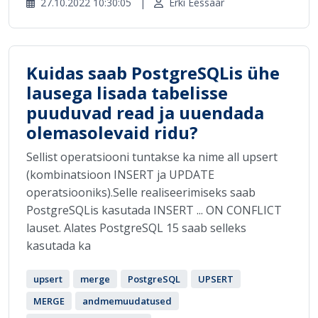
27.10.2022 10:30:05
|
Erki Eessaar
Kuidas saab PostgreSQLis ühe
lausega lisada tabelisse
puuduvad read ja uuendada
olemasolevaid ridu?
Sellist operatsiooni tuntakse ka nime all upsert
(kombinatsioon INSERT ja UPDATE
operatsiooniks).Selle realiseerimiseks saab
PostgreSQLis kasutada INSERT ... ON CONFLICT
lauset. Alates PostgreSQL 15 saab selleks
kasutada ka
upsert
merge
PostgreSQL
UPSERT
MERGE
andmemuudatused