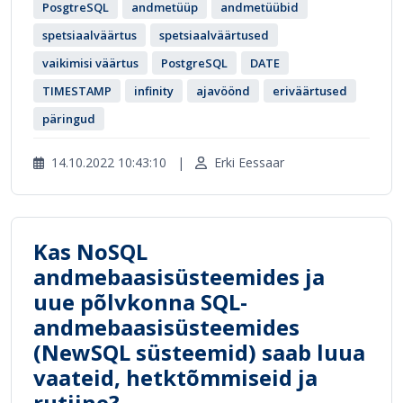
PosgtreSQL
andmetüüp
andmetüübid
spetsiaalväärtus
spetsiaalväärtused
vaikimisi väärtus
PostgreSQL
DATE
TIMESTAMP
infinity
ajavöönd
eriväärtused
päringud
14.10.2022 10:43:10
|
Erki Eessaar
Kas NoSQL
andmebaasisüsteemides ja
uue põlvkonna SQL-
andmebaasisüsteemides
(NewSQL süsteemid) saab luua
vaateid, hetktõmmiseid ja
rutiine?