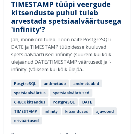
TIMESTAMP tüüpi veergude
kitsenduste puhul tuleb
arvestada spetsiaalväärtusega
'infinity'?
Jah, mõnikord tuleb. Toon näite.PostgreSQLi
DATE ja TIMESTAMP tüüpidesse kuuluvad
spetsiaalväärtused 'infinity' (suurem kui kõik
ülejäänud DATE/TIMESTAMP väärtused) ja '-
infinity' (väiksem kui kõik ülejää...
PosgtreSQL
andmetüüp
andmetüübid
spetsiaalväärtus
spetsiaalväärtused
CHECK kitsendus
PostgreSQL
DATE
TIMESTAMP
infinity
kitsendused
ajavöönd
eriväärtused