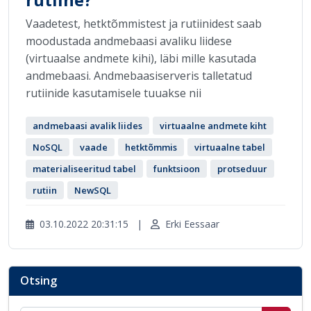
Vaadetest, hetktõmmistest ja rutiinidest saab
moodustada andmebaasi avaliku liidese
(virtuaalse andmete kihi), läbi mille kasutada
andmebaasi. Andmebaasiserveris talletatud
rutiinide kasutamisele tuuakse nii
andmebaasi avalik liides
virtuaalne andmete kiht
NoSQL
vaade
hetktõmmis
virtuaalne tabel
materialiseeritud tabel
funktsioon
protseduur
rutiin
NewSQL
03.10.2022 20:31:15
|
Erki Eessaar
Otsing