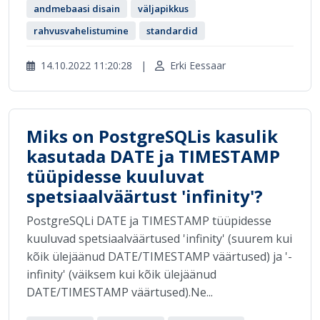
andmebaasi disain
väljapikkus
rahvusvahelistumine
standardid
14.10.2022 11:20:28
|
Erki Eessaar
Miks on PostgreSQLis kasulik
kasutada DATE ja TIMESTAMP
tüüpidesse kuuluvat
spetsiaalväärtust 'infinity'?
PostgreSQLi DATE ja TIMESTAMP tüüpidesse
kuuluvad spetsiaalväärtused 'infinity' (suurem kui
kõik ülejäänud DATE/TIMESTAMP väärtused) ja '-
infinity' (väiksem kui kõik ülejäänud
DATE/TIMESTAMP väärtused).Ne...