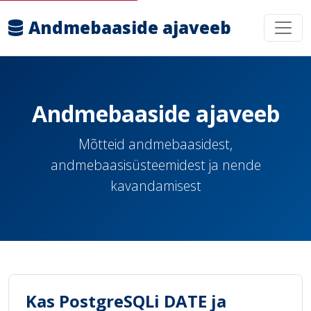
Andmebaaside ajaveeb
Andmebaaside ajaveeb
Mõtteid andmebaasidest,
andmebaasisüsteemidest ja nende
kavandamisest
Kas PostgreSQLi DATE ja