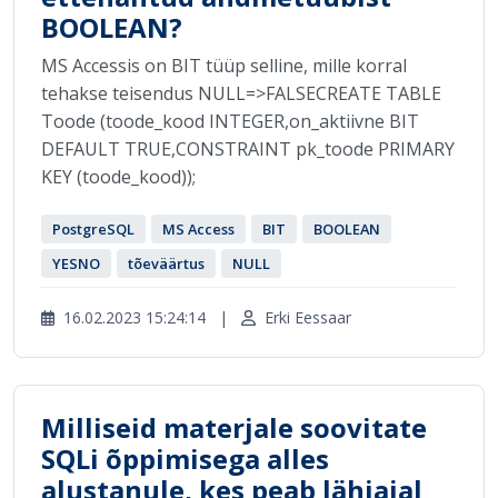
BOOLEAN?
MS Accessis on BIT tüüp selline, mille korral
tehakse teisendus NULL=>FALSECREATE TABLE
Toode (toode_kood INTEGER,on_aktiivne BIT
DEFAULT TRUE,CONSTRAINT pk_toode PRIMARY
KEY (toode_kood));
PostgreSQL
MS Access
BIT
BOOLEAN
YESNO
tõeväärtus
NULL
16.02.2023 15:24:14
|
Erki Eessaar
Milliseid materjale soovitate
SQLi õppimisega alles
alustanule, kes peab lähiajal