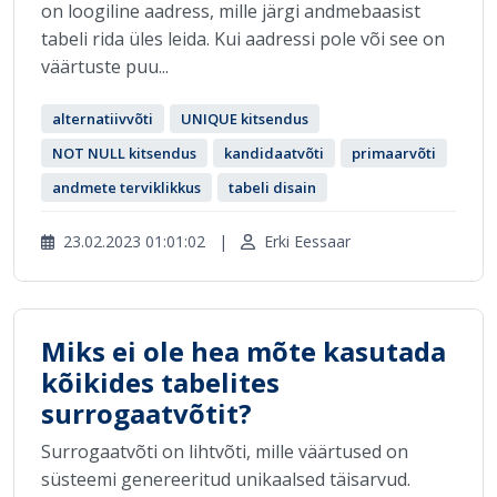
on loogiline aadress, mille järgi andmebaasist
tabeli rida üles leida. Kui aadressi pole või see on
väärtuste puu...
alternatiivvõti
UNIQUE kitsendus
NOT NULL kitsendus
kandidaatvõti
primaarvõti
andmete terviklikkus
tabeli disain
23.02.2023 01:01:02
|
Erki Eessaar
Miks ei ole hea mõte kasutada
kõikides tabelites
surrogaatvõtit?
Surrogaatvõti on lihtvõti, mille väärtused on
süsteemi genereeritud unikaalsed täisarvud.