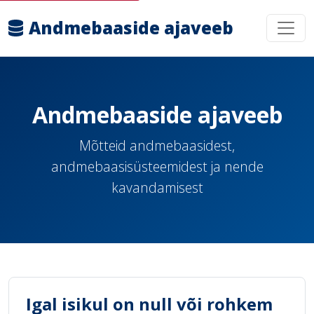
Andmebaaside ajaveeb
Andmebaaside ajaveeb
Mõtteid andmebaasidest,
andmebaasisüsteemidest ja nende
kavandamisest
Igal isikul on null või rohkem