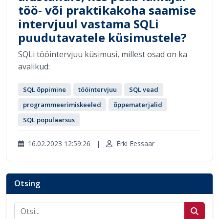
töö- või praktikakoha saamise
intervjuul vastama SQLi
puudutavatele küsimustele?
SQLi tööintervjuu küsimusi, millest osad on ka
avalikud:
SQL õppimine
tööintervjuu
SQL vead
programmeerimiskeeled
õppematerjalid
SQL populaarsus
16.02.2023 12:59:26
|
Erki Eessaar
Otsing
Otsi postitusi