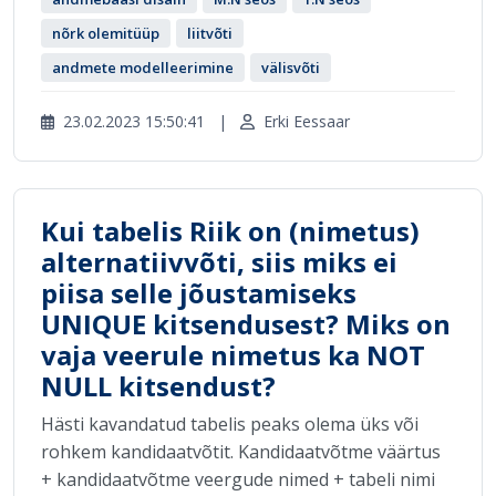
nõrk olemitüüp
liitvõti
andmete modelleerimine
välisvõti
23.02.2023 15:50:41
|
Erki Eessaar
Kui tabelis Riik on (nimetus)
alternatiivvõti, siis miks ei
piisa selle jõustamiseks
UNIQUE kitsendusest? Miks on
vaja veerule nimetus ka NOT
NULL kitsendust?
Hästi kavandatud tabelis peaks olema üks või
rohkem kandidaatvõtit. Kandidaatvõtme väärtus
+ kandidaatvõtme veergude nimed + tabeli nimi