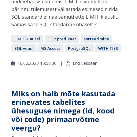
andmebaasisüsteemis. LIMIT n võimaldab
päringu tulemusest väljastada esimesed n rida.
SQL standard ei näe samuti ette LIMIT klauslit.
Samas saab SQL standardi kohaselt k...
LIMIT klausel
TOP predikaat
sorteerimine
SQL vead
MS Access
PostgreSQL
WITH TIES
16.02.2023 15:58:30
|
Erki Eessaar
Miks on halb mõte kasutada
erinevates tabelites
ühesuguse nimega (id, kood
või code) primaarvõtme
veergu?