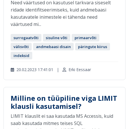
Need väärtused on kasutusel tarkvara siseselt
ridade identifitseerimiseks, kuid andmebaasi
kasutavatele inimestele ei tähenda need
väärtused mi...
surrogaatvõti
sisuline võti
primaarvõti
välisvõti
andmebaasi disain
päringute kiirus
indeksid
20.02.2023 17:41:01
|
Erki Eessaar
Milline on tüüpiline viga LIMIT
klausli kasutamisel?
LIMIT klauslit ei saa kasutada MS Accessis, kuid
saab kasutada mitmes teises SQL