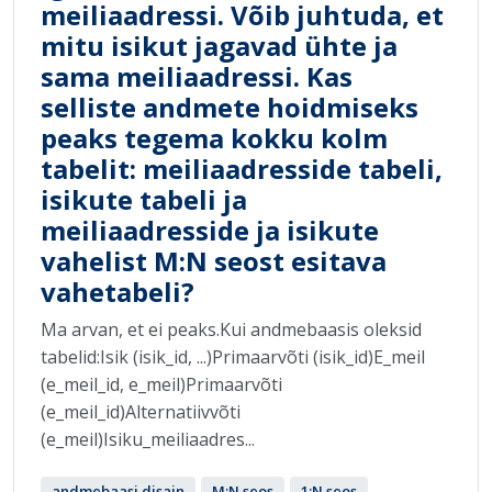
meiliaadressi. Võib juhtuda, et
mitu isikut jagavad ühte ja
sama meiliaadressi. Kas
selliste andmete hoidmiseks
peaks tegema kokku kolm
tabelit: meiliaadresside tabeli,
isikute tabeli ja
meiliaadresside ja isikute
vahelist M:N seost esitava
vahetabeli?
Ma arvan, et ei peaks.Kui andmebaasis oleksid
tabelid:Isik (isik_id, ...)Primaarvõti (isik_id)E_meil
(e_meil_id, e_meil)Primaarvõti
(e_meil_id)Alternatiivvõti
(e_meil)Isiku_meiliaadres...
andmebaasi disain
M:N seos
1:N seos