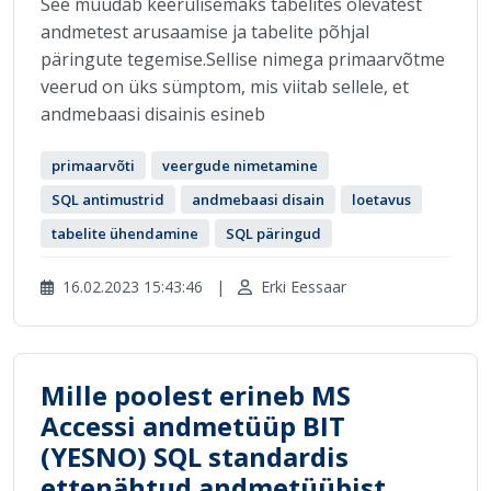
See muudab keerulisemaks tabelites olevatest
andmetest arusaamise ja tabelite põhjal
päringute tegemise.Sellise nimega primaarvõtme
veerud on üks sümptom, mis viitab sellele, et
andmebaasi disainis esineb
primaarvõti
veergude nimetamine
SQL antimustrid
andmebaasi disain
loetavus
tabelite ühendamine
SQL päringud
16.02.2023 15:43:46
|
Erki Eessaar
Mille poolest erineb MS
Accessi andmetüüp BIT
(YESNO) SQL standardis
ettenähtud andmetüübist