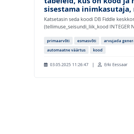
tabeleid, kus on kood ja
sisestama inimkasutaja,
Katsetasin seda koodi DB Fiddle keskko
(tellimuse_seisundi_liik_kood INTEGER 
primaarvõti
esmasvõti
arvujada gener
automaatne väärtus
kood
03.05.2025 11:26:47
|
Erki Eessaar