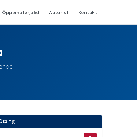
Õppematerjalid
Autorist
Kontakt
b
nende
Otsing
Otsi postitusi