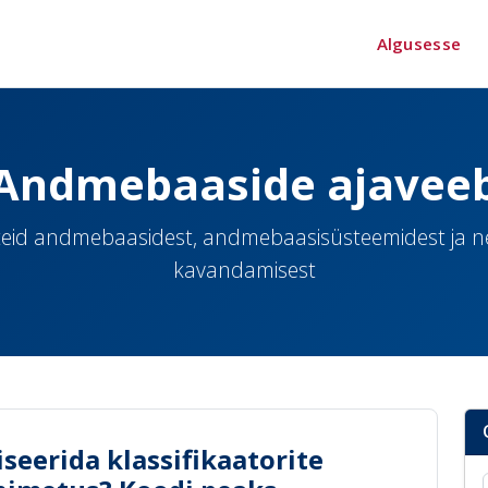
Algusesse
Andmebaaside ajavee
eid andmebaasidest, andmebaasisüsteemidest ja 
kavandamisest
iseerida klassifikaatorite