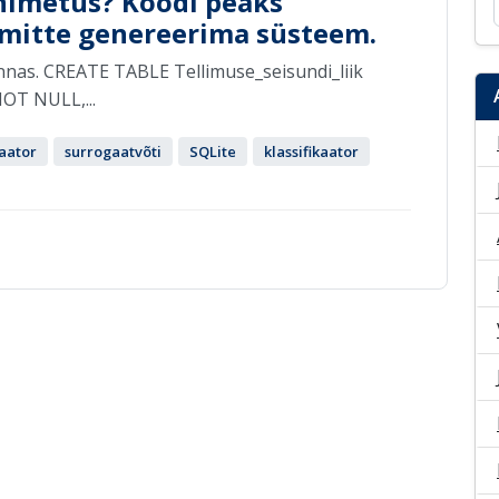
 nimetus? Koodi peaks
 mitte genereerima süsteem.
nnas. CREATE TABLE Tellimuse_seisundi_liik
NOT NULL,...
aator
surrogaatvõti
SQLite
klassifikaator