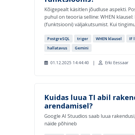
Kõigepealt käsitlen jõudluse aspekti. P
puhul on teooria selline: WHEN klausel:
(funktsiooni) väljakutsumist. Kui tingimus
PostgreSQL
triger
WHEN klausel
IF 
hallatavus
Gemini
01.12.2025 14:44:40
|
Erki Eessaar
Kuidas luua TI abil rake
arendamisel?
Google AI Stuudios saab luua rakendusi
näide põhineb