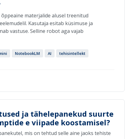
?
õppeaine materjalide alusel treenitud
eelemudelil. Kasutaja esitab küsimuse ja
nab vastuse. Selline robot aga vajab
ini
NotebookLM
AI
tehisintellekt
itused ja tähelepanekud suurte
mptide e viipade koostamisel?
nekutel, mis on tehtud selle aine jaoks tehiste