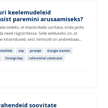
uri keelemudeleid
sist paremini arusaamiseks?
da selleks, et klasterdada uuritava, enda jaoks
 need registritesse. Selle eelduseks on, et
e kitsendused, sest niimoodi on andmebaas...
intellekt
viip
prompt
Google Gemini
foreign key
referential constraint
 vahendeid soovitate