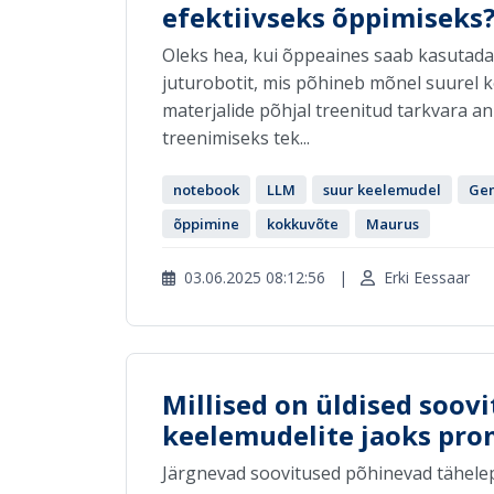
efektiivseks õppimiseks
Oleks hea, kui õppeaines saab kasutada 
juturobotit, mis põhineb mõnel suurel k
materjalide põhjal treenitud tarkvara an
treenimiseks tek...
notebook
LLM
suur keelemudel
Gem
õppimine
kokkuvõte
Maurus
03.06.2025 08:12:56
|
Erki Eessaar
Millised on üldised soov
keelemudelite jaoks pro
Järgnevad soovitused põhinevad tähelepa