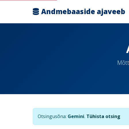
Andmebaaside ajaveeb
Mõtt
Otsingusõna:
Gemini
.
Tühista otsing