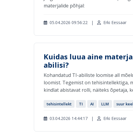
materjalide põhjal:
05.04.2026 09:56:22
|
Erki Eessaar
Kuidas luua aine materja
abilisi?
Kohandatud TI-abiliste loomise all mõ
loomist. Tegemist on tehisintellektiga,
kindlat abistavat rolli, näiteks õpetaja,
tehisintellekt
TI
AI
LLM
suur ke
03.04.2026 14:44:17
|
Erki Eessaar