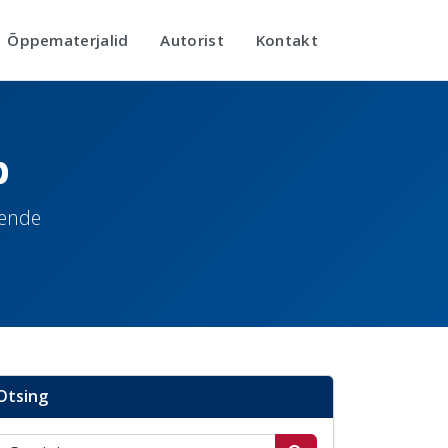
Õppematerjalid
Autorist
Kontakt
b
nende
Otsing
Otsi postitusi