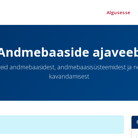
Algusesse
Andmebaaside ajavee
eid andmebaasidest, andmebaasisüsteemidest ja 
kavandamisest