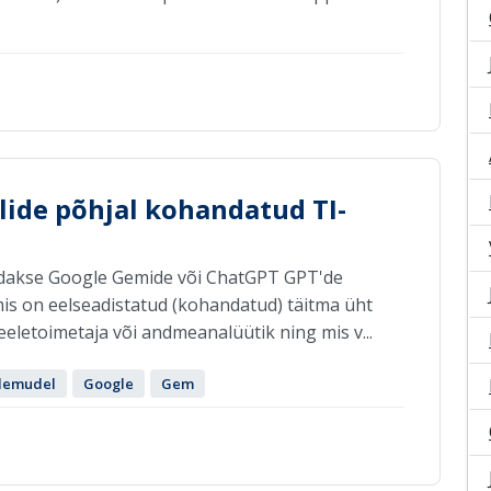
lide põhjal kohandatud TI-
eldakse Google Gemide või ChatGPT GPT'de
 mis on eelseadistatud (kohandatud) täitma üht
 keeletoimetaja või andmeanalüütik ning mis v...
elemudel
Google
Gem