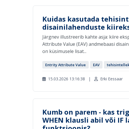
Kuidas kasutada tehisin
disainilahenduste kiirek
Järgnev illustreerib kahte asja: kiire eks
Attribute Value (EAV) andmebaasi disaini 
on küsimusele lisat...
Entrity Attribute Value
EAV
tehisintelle
15.03.2026 13:16:38
|
Erki Eessaar
Kumb on parem - kas trig
WHEN klausli abil või IF 
funktsioonis?