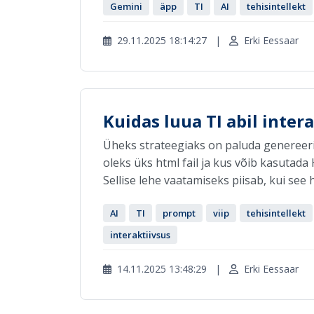
Gemini
äpp
TI
AI
tehisintellekt
29.11.2025 18:14:27
|
Erki Eessaar
Kuidas luua TI abil inter
Üheks strateegiaks on paluda genereerid
oleks üks html fail ja kus võib kasutada 
Sellise lehe vaatamiseks piisab, kui see ht
AI
TI
prompt
viip
tehisintellekt
interaktiivsus
14.11.2025 13:48:29
|
Erki Eessaar