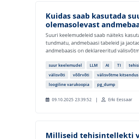
Kuidas saab kasutada su
olemasolevast andmebaa
Suuri keelemudeleid saab näiteks kasuta
tundmatu, andmebaasi tabeleid ja jaotada
andmebaasis on deklareeritud välisvõtm
suur keelemudel
LLM
AI
TI
tehis
välisvõti
võõrvõti
välisvõtme kitsendus
loogiline varukoopia
pg_dump
09.10.2025 23:39:52
|
Erki Eessaar
Milliseid tehisintellekti