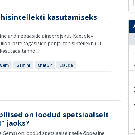
ehisintellekti kasutamiseks
amine andmebaaside aineprojektis Käesolev
iõpilaste tagasiside põhjal tehisintellekti (TI)
a kasutada tehnol...
Gem
Gemini
ChatGP
Claude
abilised on loodud spetsiaalselt
" jaoks?
le Gems) on loodud spetsiaalselt selle õppeaine