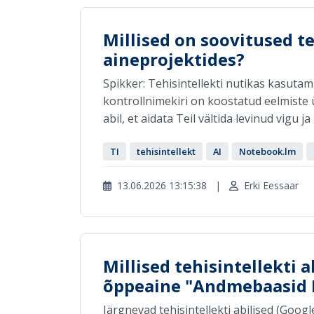
Millised on soovitused t
aineprojektides?
Spikker: Tehisintellekti nutikas kasut
kontrollnimekiri on koostatud eelmiste ül
abil, et aidata Teil vältida levinud vigu j
TI
tehisintellekt
AI
Notebook.lm
13.06.2026 13:15:38
|
Erki Eessaar
Millised tehisintellekti 
õppeaine "Andmebaasid I
Järgnevad tehisintellekti abilised (Goog