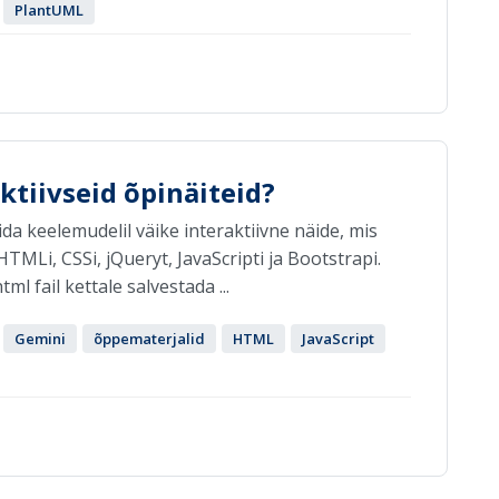
PlantUML
aktiivseid õpinäiteid?
a keelemudelil väike interaktiivne näide, mis
HTMLi, CSSi, jQueryt, JavaScripti ja Bootstrapi.
ml fail kettale salvestada ...
Gemini
õppematerjalid
HTML
JavaScript