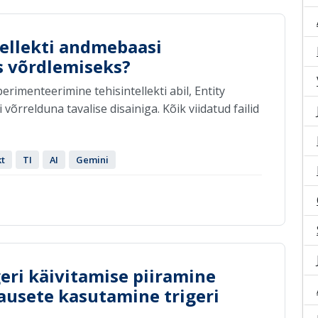
tellekti andmebaasi
s võrdlemiseks?
perimenteerimine tehisintellekti abil, Entity
võrrelduna tavalise disainiga. Kõik viidatud failid
kt
TI
AI
Gemini
eri käivitamise piiramine
lausete kasutamine trigeri