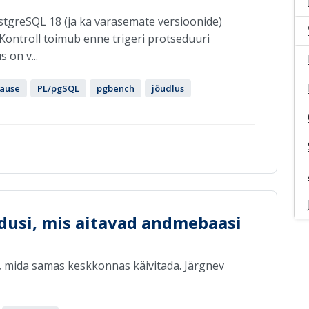
ostgreSQL 18 (ja ka varasemate versioonide)
 Kontroll toimub enne trigeri protseduuri
 on v...
lause
PL/pgSQL
pgbench
jõudlus
ndusi, mis aitavad andmebaasi
, mida samas keskkonnas käivitada. Järgnev