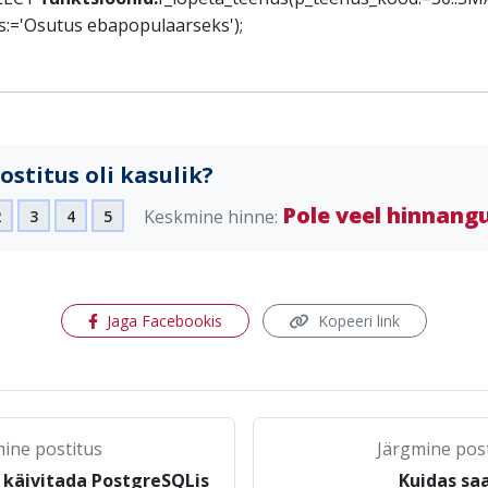
s:='Osutus ebapopulaarseks');
ostitus oli kasulik?
Pole veel hinnang
Keskmine hinne:
2
3
4
5
(avaneb uues aknas)
Jaga Facebookis
Kopeeri link
ine postitus
Järgmine pos
 käivitada PostgreSQLis
Kuidas sa