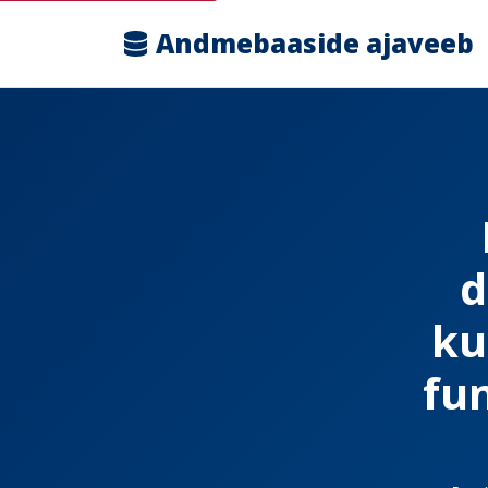
Andmebaaside ajaveeb
d
ku
fu