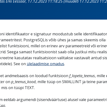
itas Erki Eessaar, 17.12.2023 11:18:25 (muudeti 17.12.2023 11:2
ni identifikaator e signatuur moodustub selle identifikaatori
ameetritest. PostgreSQLis võib ühes ja samas skeemis olla
ist funktsiooni, millel on erinev arv parameetreid või erine
id. Seega samast funktsioonist saab olla justkui mitu reali
reetne kasutatav realisatsioon valitakse vastavalt antud si
tidele). See on
ülelaadimise omadus
.
 et andmebaasis on loodud funktsioon
f_lopeta_teenus
, mille
ter on
p_teenus_kood
, mille tüüp on SMALLINT ja teine para
, mis on tüüpi TEXT.
m eeldab argumendi (sisendväärtuse) alusel vale parameetr
pi.