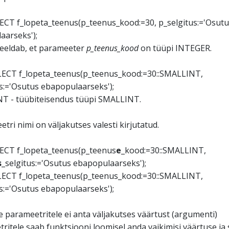
LECT f_lopeta_teenus(p_teenus_kood:=30, p_selgitus:='Osutu
aarseks');
eeldab, et parameeter
p_teenus_kood
on tüüpi INTEGER.
ELECT f_lopeta_teenus(p_teenus_kood:=30::SMALLINT,
s:='Osutus ebapopulaarseks');
NT - tüübiteisendus tüüpi SMALLINT.
etri nimi on väljakutses valesti kirjutatud.
LECT f_lopeta_teenus(p_teenus
e
_kood:=30::SMALLINT,
s_
selgitus:='Osutus ebapopulaarseks');
ELECT f_lopeta_teenus(p_teenus_kood:=30::SMALLINT,
s:='Osutus ebapopulaarseks');
e parameetritele ei anta väljakutses väärtust (argumenti)
ritele saab funktsiooni loomisel anda vaikimisi väärtuse ja s