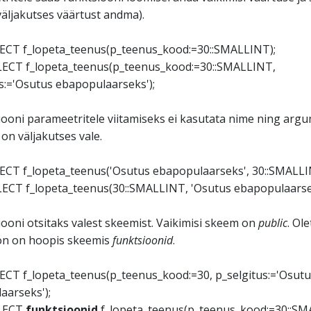
äljakutses väärtust andma).
LECT f_lopeta_teenus(p_teenus_kood:=30::SMALLINT);
ELECT f_lopeta_teenus(p_teenus_kood:=30::SMALLINT,
s:='Osutus ebapopulaarseks');
iooni parameetritele viitamiseks ei kasutata nime ning arg
 on väljakutses vale.
LECT f_lopeta_teenus('Osutus ebapopulaarseks', 30::SMALLI
LECT f_lopeta_teenus(30::SMALLINT, 'Osutus ebapopulaarse
iooni otsitaks valest skeemist. Vaikimisi skeem on
public
. Ol
on on hoopis skeemis
funktsioonid
.
LECT f_lopeta_teenus(p_teenus_kood:=30, p_selgitus:='Osutu
aarseks');
ELECT
funktsioonid.
f_lopeta_teenus(p_teenus_kood:=30::SM