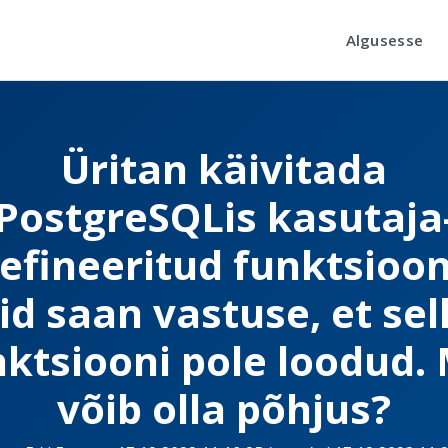
Algusesse
Üritan käivitada
PostgreSQLis kasutaja
efineeritud funktsioon
id saan vastuse, et sell
nktsiooni pole loodud. 
võib olla põhjus?