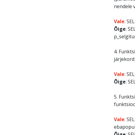
nendele v
Vale
: SE
Õige
: S
p_selgitu
4. Funkts
järjekord
Vale
: SE
Õige
: SE
5. Funkts
funktsio
Vale
: SE
ebapopul
Õige
: S