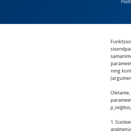
Post
Funktsioo
sisendpar
samanimel
parameetr
ning konk
(argumen
Oletame,
paramee
p_selgitus
1. Süstee
andmetüü