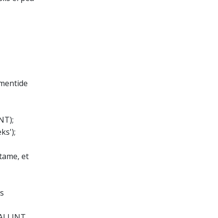
umentide
NT);
ks');
etame, et
s
ALLINT,