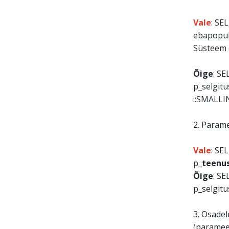
Vale
: SE
ebapopul
Süsteem 
Õige
: S
p_selgitu
::SMALLI
2. Parame
Vale
: SE
p_
teenu
Õige
: S
p_selgitu
3. Osadel
(parameet