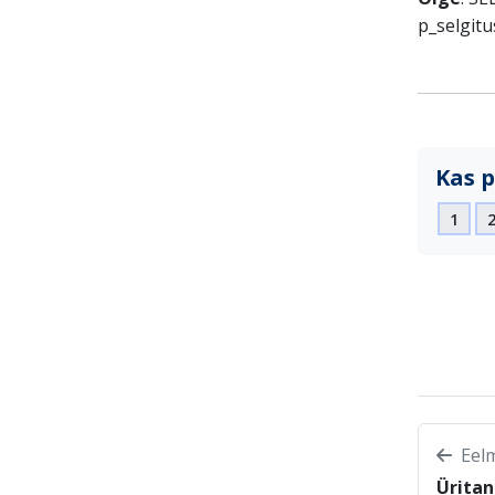
p_selgitu
Kas p
1
Eelm
Üritan