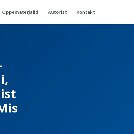
Õppematerjalid
Autorist
Kontakt
-
i,
ist
Mis