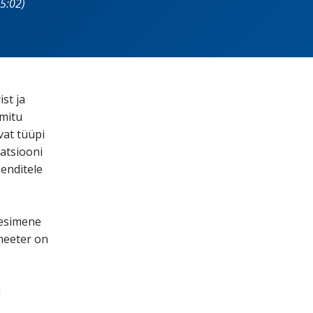
5:02)
st ja
 mitu
vat tüüpi
satsiooni
senditele
 esimene
meeter on
i