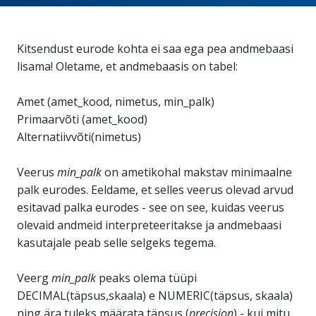
Kitsendust eurode kohta ei saa ega pea andmebaasi
lisama! Oletame, et andmebaasis on tabel:
Amet (amet_kood, nimetus, min_palk)
Primaarvõti (amet_kood)
Alternatiivvõti(nimetus)
Veerus
min_palk
on ametikohal makstav minimaalne
palk eurodes. Eeldame, et selles veerus olevad arvud
esitavad palka eurodes - see on see, kuidas veerus
olevaid andmeid interpreteeritakse ja andmebaasi
kasutajale peab selle selgeks tegema.
Veerg
min_palk
peaks olema tüüpi
DECIMAL(täpsus,skaala) e NUMERIC(täpsus, skaala)
ning ära tuleks määrata täpsus (
precision
) - kui mitu