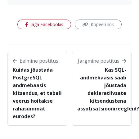
(avaneb uues aknas)
Jaga Facebookis
Kopeeri link
Eelmine postitus
Järgmine postitus
Kuidas jõustada
Kas SQL-
PostgreSQL
andmebaasis saab
andmebaasis
jõustada
kitsendus, et tabeli
deklaratiivsete
veerus hoitakse
kitsendustena
rahasummat
assotisatsioonireegleid?
eurodes?