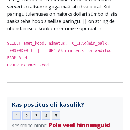
serveri lokaliseeringuga määratud valuutat. Kui
päringu tulemuses on näiteks dollari sümbolid, siis
saaks teha hoopis sellise päringu. || on stringide
ühendamise e konkateneerimise operaator.
SELECT amet_kood, nimetus, TO_CHAR(min_palk,
'99999D99') || ' EUR' AS min_palk_formaaditud
FROM Amet
ORDER BY amet_kood;
Kas postitus oli kasulik?
1
2
3
4
5
Pole veel hinnanguid
Keskmine hinne: