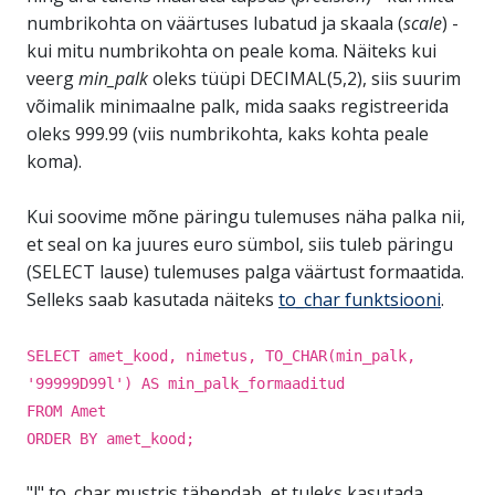
numbrikohta on väärtuses lubatud ja skaala (
scale
) -
kui mitu numbrikohta on peale koma. Näiteks kui
veerg
min_palk
oleks tüüpi DECIMAL(5,2), siis suurim
võimalik minimaalne palk, mida saaks registreerida
oleks 999.99 (viis numbrikohta, kaks kohta peale
koma).
Kui soovime mõne päringu tulemuses näha palka nii,
et seal on ka juures euro sümbol, siis tuleb päringu
(SELECT lause) tulemuses palga väärtust formaatida.
Selleks saab kasutada näiteks
to_char funktsiooni
.
SELECT amet_kood, nimetus, TO_CHAR(min_palk,
'99999D99l') AS min_palk_formaaditud
FROM Amet
ORDER BY amet_kood;
"l" to_char mustris tähendab, et tuleks kasutada