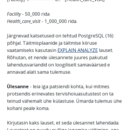
Facility
- 50_000 rida
Health_care_visit
- 1_000_000 rida.
Järgnevad katsetused on tehtud PostgreSQL (16)
põhjal. Täitmisplaanide ja täitmise kiiruse
vaatamiseks kasutasin
EXPLAIN ANALYZE
lauset.
Rõhutan, et nende ülesannete juures pakutud
lahendusvariandid on loogiliselt samaväärsed e
annavad alati sama tulemuse.
Ülesanne
- leia iga patsiendi kohta, kui mitmes
protsendis erinevates tervishoiuasutustest on ta
teinud vähemalt ühe külastuse. Ümarda tulemus ühe
kohani peale koma.
Kirjutasin kaks lauset, et seda ülesannet lahendada.