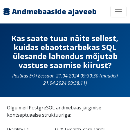
Andmebaaside ajaveeb
Kas saate tuua näite sellest,
kuidas ebaotstarbekas SQL
ülesande lahendus mõjutab
vastuse saamise kiirust?
Postitas Erki Eessaar, 21.04.2024 09:30:30 (muudeti
21.04.2024 09:38:11)
Olgu meil PostgreSQL andmebaas järgmise
kontseptuaalse struktuuriga:
[Facility]-1---------------0...*-[Health_care_visit]