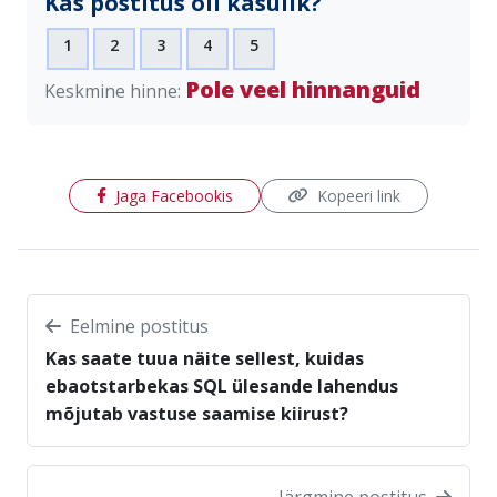
Kas postitus oli kasulik?
1
2
3
4
5
Pole veel hinnanguid
Keskmine hinne:
(avaneb uues aknas)
Jaga Facebookis
Kopeeri link
Eelmine postitus
Kas saate tuua näite sellest, kuidas
ebaotstarbekas SQL ülesande lahendus
mõjutab vastuse saamise kiirust?
Järgmine postitus