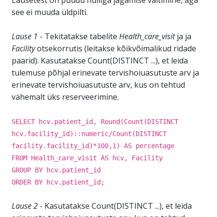
Lausetest on puudu nulliga jagamise vältimine, aga
see ei muuda üldpilti.
Lause 1
- Tekitatakse tabelite
Health_care_visit
ja ja
Facility
otsekorrutis (leitakse kõikvõimalikud ridade
paarid). Kasutatakse Count(DISTINCT ...), et leida
tulemuse põhjal erinevate tervishoiuasutuste arv ja
erinevate tervishoiuasutuste arv, kus on tehtud
vähemalt üks reserveerimine.
SELECT hcv.patient_id, Round(Count(DISTINCT
hcv.facility_id)::numeric/Count(DISTINCT
facility.facility_id)*100,1) AS percentage
FROM Health_care_visit AS hcv, Facility
GROUP BY hcv.patient_id
ORDER BY hcv.patient_id;
Lause 2
- Kasutatakse Count(DISTINCT ...), et leida