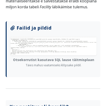
materialiseeritakse e salvestatakse eraldi koopiana
miljon korda tabeli
Facility
läbikäimise tulemus.
Failid ja pildid
Otsekorrutist kasutava SQL lause täitmisplaan
Täies mahus vaatamiseks klõpsake pildil.