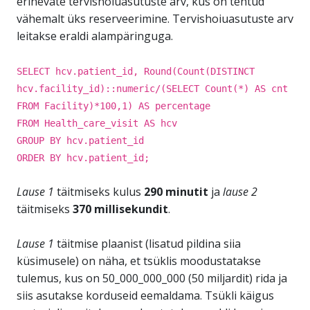
erinevate tervishoiuasutuste arv, kus on tehtud
vähemalt üks reserveerimine. Tervishoiuasutuste arv
leitakse eraldi alampäringuga.
SELECT hcv.patient_id, Round(Count(DISTINCT
hcv.facility_id)::numeric/(SELECT Count(*) AS cnt
FROM Facility)*100,1) AS percentage
FROM Health_care_visit AS hcv
GROUP BY hcv.patient_id
ORDER BY hcv.patient_id;
Lause 1
täitmiseks kulus
290 minutit
ja
lause 2
täitmiseks
370 millisekundit
.
Lause 1
täitmise plaanist (lisatud pildina siia
küsimusele) on näha, et tsüklis moodustatakse
tulemus, kus on 50_000_000_000 (50 miljardit) rida ja
siis asutakse korduseid eemaldama. Tsükli käigus