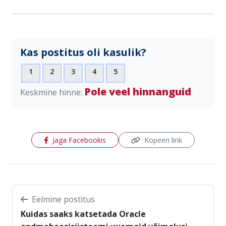
Kas postitus oli kasulik?
1
2
3
4
5
Pole veel hinnanguid
Keskmine hinne:
(avaneb uues aknas)
Jaga Facebookis
Kopeeri link
Eelmine postitus
Kuidas saaks katsetada Oracle