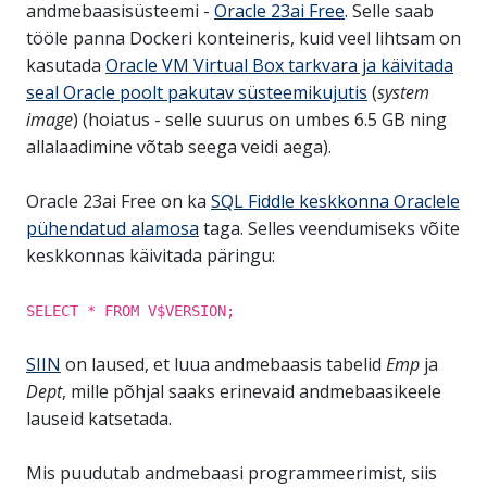
andmebaasisüsteemi -
Oracle 23ai Free
. Selle saab
tööle panna Dockeri konteineris, kuid veel lihtsam on
kasutada
Oracle VM Virtual Box tarkvara ja käivitada
seal Oracle poolt pakutav süsteemikujutis
(
system
image
) (hoiatus - selle suurus on umbes 6.5 GB ning
allalaadimine võtab seega veidi aega).
Oracle 23ai Free on ka
SQL Fiddle keskkonna Oraclele
pühendatud alamosa
taga. Selles veendumiseks võite
keskkonnas käivitada päringu:
SELECT * FROM V$VERSION;
SIIN
on laused, et luua andmebaasis tabelid
Emp
ja
Dept
, mille põhjal saaks erinevaid andmebaasikeele
lauseid katsetada.
Mis puudutab andmebaasi programmeerimist, siis