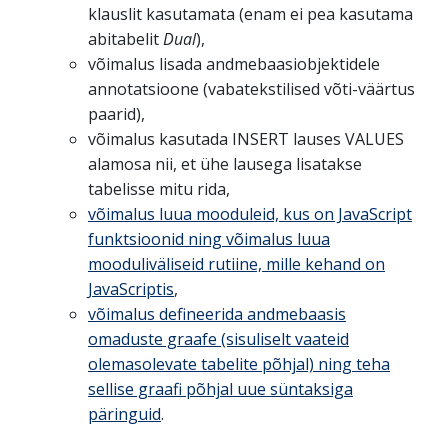
klauslit kasutamata (enam ei pea kasutama
abitabelit
Dual
),
võimalus lisada andmebaasiobjektidele
annotatsioone (vabatekstilised võti-väärtus
paarid),
võimalus kasutada INSERT lauses VALUES
alamosa nii, et ühe lausega lisatakse
tabelisse mitu rida,
võimalus luua mooduleid, kus on JavaScript
funktsioonid ning võimalus luua
mooduliväliseid rutiine, mille kehand on
JavaScriptis
,
võimalus defineerida andmebaasis
omaduste graafe (sisuliselt vaateid
olemasolevate tabelite põhjal) ning teha
sellise graafi põhjal uue süntaksiga
päringuid
.