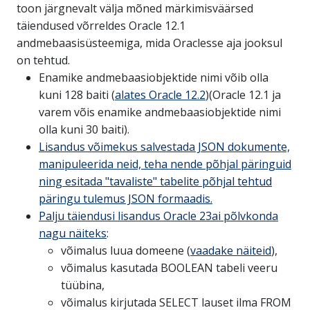
toon järgnevalt välja mõned märkimisväärsed
täiendused võrreldes Oracle 12.1
andmebaasisüsteemiga, mida Oraclesse aja jooksul
on tehtud.
Enamike andmebaasiobjektide nimi võib olla
kuni 128 baiti (
alates Oracle 12.2
)(Oracle 12.1 ja
varem võis enamike andmebaasiobjektide nimi
olla kuni 30 baiti).
Lisandus võimekus salvestada JSON dokumente,
manipuleerida neid, teha nende põhjal päringuid
ning esitada "tavaliste" tabelite põhjal tehtud
päringu tulemus JSON formaadis.
Palju täiendusi lisandus Oracle 23ai põlvkonda
nagu näiteks
:
võimalus luua domeene (
vaadake näiteid
),
võimalus kasutada BOOLEAN tabeli veeru
tüübina,
võimalus kirjutada SELECT lauset ilma FROM