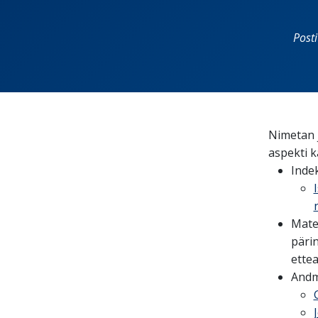
Post
Nimetan 
aspekti k
Indek
Mate
päri
ette
Andm