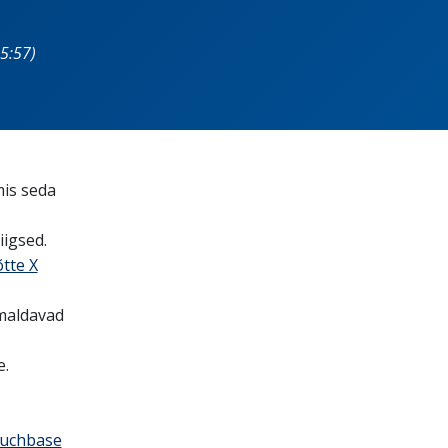
5:57)
mis seda
iigsed.
tte X
maldavad
e.
ouchbase