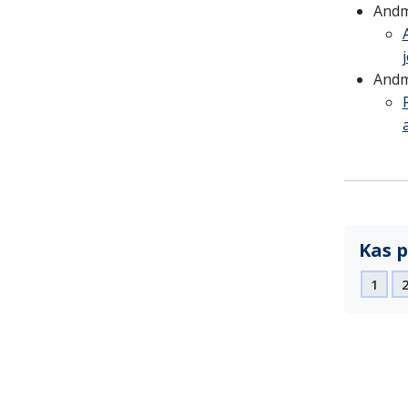
Andm
Andme
Kas p
1