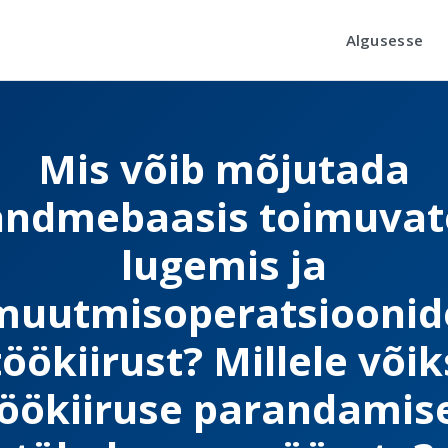
Algusesse
Mis võib mõjutada
andmebaasis toimuvat
lugemis ja
muutmisoperatsioonid
töökiirust? Millele võik
öökiiruse parandamis