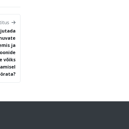
titus
õjutada
muvate
emis ja
oonide
e võiks
damisel
örata?