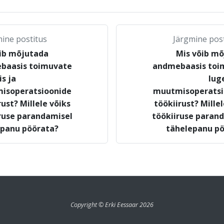
ine postitus
Järgmine pos
ib mõjutada
Mis võib m
baasis toimuvate
andmebaasis toi
s ja
lug
isoperatsioonide
muutmisoperatsi
rust? Millele võiks
töökiirust? Millel
ruse parandamisel
töökiiruse paran
epanu pöörata?
tähelepanu pö
Copyright © Erki Eessaar 2026