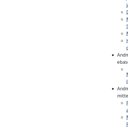
Andm
ebaso
Andm
mitte