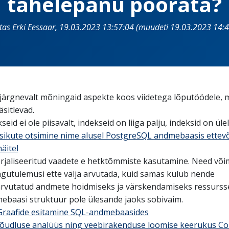
tähelepanu pöörata?
itas Erki Eessaar, 19.03.2023 13:57:04 (muudeti 19.03.2023 14:4
järgnevalt mõningaid aspekte koos viidetega lõputöödele, 
äsitlevad.
seid ei ole piisavalt, indekseid on liiga palju, indeksid on ülel
Isikute otsimine nime alusel PostgreSQL andmebaasis ettevõ
näitel
rjaliseeritud vaadete e hetktõmmiste kasutamine. Need või
ngutulemusi ette välja arvutada, kuid samas kulub nende
arvutatud andmete hoidmiseks ja värskendamiseks ressurss
ebaasi struktuur pole ülesande jaoks sobivaim.
Graafide esitamine SQL-andmebaasides
Jõudluse analüüs ning veebirakenduse loomise keerukus C