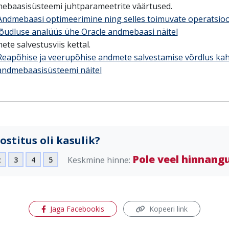
ebaasisüsteemi juhtparameetrite väärtused.
Andmebaasi optimeerimine ning selles toimuvate operatsio
jõudluse analüüs ühe Oracle andmebaasi näitel
te salvestusviis kettal.
Reapõhise ja veerupõhise andmete salvestamise võrdlus ka
andmebaasisüsteemi näitel
ostitus oli kasulik?
Pole veel hinnang
Keskmine hinne:
2
3
4
5
(avaneb uues aknas)
Jaga Facebookis
Kopeeri link