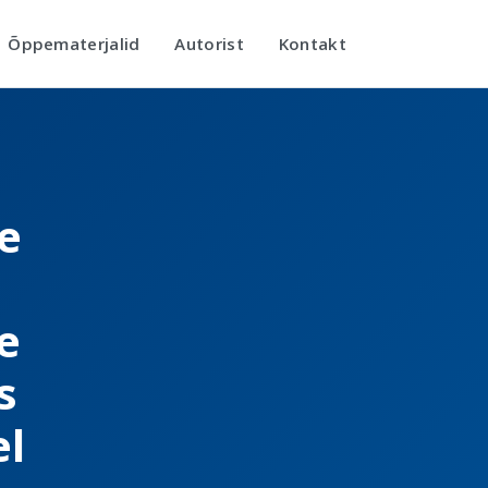
Õppematerjalid
Autorist
Kontakt
e
e
s
el