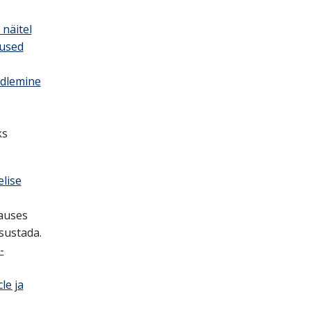
näitel
dused
rdlemine
ks
lise
auses
tsustada.
-
le ja