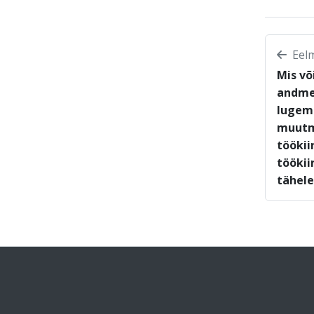
Eelm
Mis võ
andme
lugemi
muutm
töökii
töökii
tähel