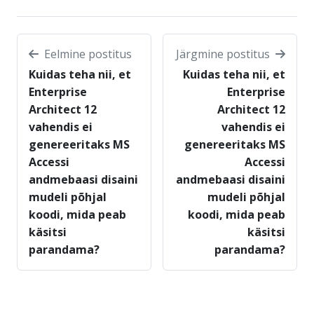
Eelmine postitus
Järgmine postitus
Kuidas teha nii, et
Kuidas teha nii, et
Enterprise
Enterprise
Architect 12
Architect 12
vahendis ei
vahendis ei
genereeritaks MS
genereeritaks MS
Accessi
Accessi
andmebaasi disaini
andmebaasi disaini
mudeli põhjal
mudeli põhjal
koodi, mida peab
koodi, mida peab
käsitsi
käsitsi
parandama?
parandama?