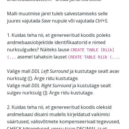
Malli muutmise järel tuleb salvestamiseks selle
juures vajutada
Save
nupule või vajutada
Ctrl+S
.
1. Kuidas teha nii, et genereeritud koodis poleks
andmebaasiobjektide identifikaatorid e nimed
nurksulgudes? Näiteks lause
CREATE TABLE [Riik]
asemel tahaksin lauset
.
(...
CREATE TABLE Riik (...
Valige mall
DDL Left Surround
ja kustutage sealt avav
nurksulg ([). Ärge ridu kustutage.
Valige mall
DDL Right Surround
ja kustutage sealt
sulgev nurksulg (]). Ärge ridu kustutage.
2. Kuidas teha nii, et genereeritud koodis oleksid
andmebaasi disaini mudelis kirjeldatud vaikimisi
väärtused, välisvõtmete kompenseerivad tegevused,
CHECK kitsendused, veeru tüüp DECIMAL ja et