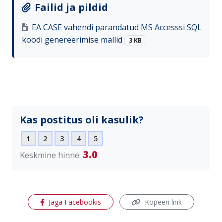
Failid ja pildid
EA CASE vahendi parandatud MS Accesssi SQL
koodi genereerimise mallid
3 KB
Kas postitus oli kasulik?
1
2
3
4
5
3.0
Keskmine hinne:
(avaneb uues aknas)
Jaga Facebookis
Kopeeri link