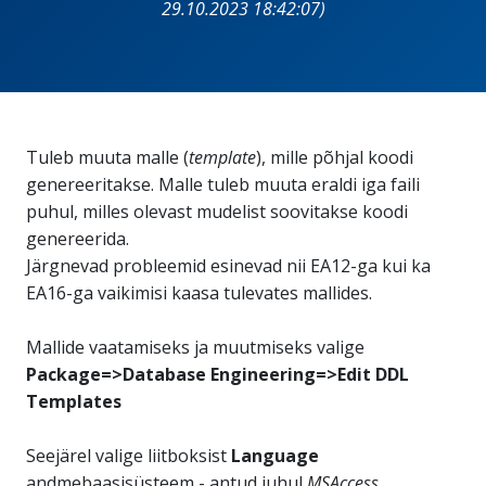
29.10.2023 18:42:07)
Tuleb muuta malle (
template
), mille põhjal koodi
genereeritakse. Malle tuleb muuta eraldi iga faili
puhul, milles olevast mudelist soovitakse koodi
genereerida.
Järgnevad probleemid esinevad nii EA12-ga kui ka
EA16-ga vaikimisi kaasa tulevates mallides.
Mallide vaatamiseks ja muutmiseks valige
Package=>Database Engineering=>Edit DDL
Templates
Seejärel valige liitboksist
Language
andmebaasisüsteem - antud juhul
MSAccess.