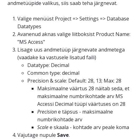
andmetüüpide valikus, siis saab teha järgnevat.
Valige menüüst Project => Settings => Database
Datatypes
Avanenud aknas valige liitboksist Product Name:
"MS Access"
Lisage uus andmetüüp järgnevate andmetega
(vaadake ka vastusele lisatud faili)
Datatype: Decimal
Common type: decimal
Precision & scale: Default: 28, 13; Max: 28
Maksimaalne väärtus 28 näitab seda, et
maksimaalne numbrikohtade arv MS
Accessi Decimal tüüpi väärtuses on 28
Precision
e täpsus - maksimaalne
numbrikohtade arv
Scale
e skaala - kohtade arv peale koma
Vajutage nupule
Save
.