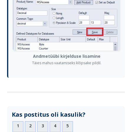
Andmetüübi kirjelduse lisamine
Täies mahus vaatamiseks klõpsake pildil.
Kas postitus oli kasulik?
1
2
3
4
5