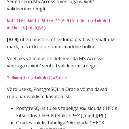
Seega seon MS Accessis veeruga
elukoht
valideerimisreegli:
Not ([elukoht] ALike '%[0-9]%') Or ([elukoht]
ALike '%[!0-9]%')
[!0-9]
ütleb mustris, et leiduma peab vähemalt üks
märk, mis ei kuulu numbrimärkide hulka.
Veel üks võimalus on defineerida MS Accessis
veeruga
elukoht
seotud valideerimisreegel:
IsNumeric([elukoht])=False
Võrdluseks, PostgreSQL ja Oracle võimaldavad
regulaaravaldiste kasutamist:
PostgreSQLis tuleks tabeliga
Isik
siduda CHECK
kitsendus: CHECK (elukoht!~'^[[:digit:]]+$')
Oracles tuleks tabeliga
Isik
siduda CHECK