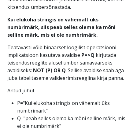
kitsendus ümbersõnastada.
Kui elukoha stringis on vähemalt üks
numbrimärk, siis peab selles olema ka mõni
selline märk, mis ei ole numbrimärk.
Teatavasti võib binaarset loogilist operatsiooni
implikatsioon kasutava avaldise
P=>Q
kirjutada
teisendusreeglite alusel ümber samaväärseks
avaldiseks:
NOT (P) OR Q
. Sellise avaldise saab aga
juba tabelitaseme valideerimisreeglina kirja panna.
Antud juhul
P="Kui elukoha stringis on vähemalt üks
numbrimärk"
Q="peab selles olema ka mõni selline märk, mis
ei ole numbrimärk"