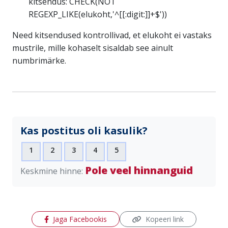
kitsendus: CHECK(NOT
REGEXP_LIKE(elukoht,'^[[:digit:]]+$'))
Need kitsendused kontrollivad, et elukoht ei vastaks
mustrile, mille kohaselt sisaldab see ainult
numbrimärke.
Kas postitus oli kasulik?
1
2
3
4
5
Pole veel hinnanguid
Keskmine hinne:
(avaneb uues aknas)
Jaga Facebookis
Kopeeri link