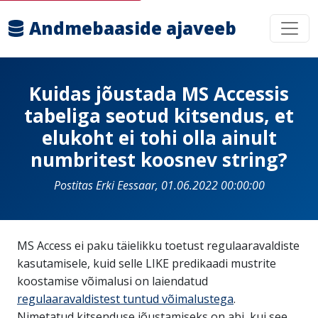
Andmebaaside ajaveeb
Kuidas jõustada MS Accessis
tabeliga seotud kitsendus, et
elukoht ei tohi olla ainult
numbritest koosnev string?
Postitas Erki Eessaar, 01.06.2022 00:00:00
MS Access ei paku täielikku toetust regulaaravaldiste
kasutamisele, kuid selle LIKE predikaadi mustrite
koostamise võimalusi on laiendatud
regulaaravaldistest tuntud võimalustega
.
Nimetatud kitsenduse jõustamiseks on abi, kui see