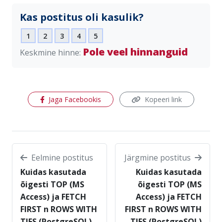
Kas postitus oli kasulik?
1
2
3
4
5
Pole veel hinnanguid
Keskmine hinne:
(avaneb uues aknas)
Jaga Facebookis
Kopeeri link
Eelmine postitus
Järgmine postitus
Kuidas kasutada
Kuidas kasutada
õigesti TOP (MS
õigesti TOP (MS
Access) ja FETCH
Access) ja FETCH
FIRST n ROWS WITH
FIRST n ROWS WITH
TIES (PostgreSQL)
TIES (PostgreSQL)