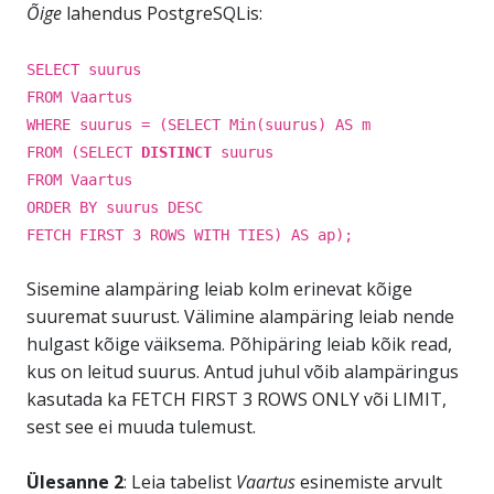
Õige
lahendus PostgreSQLis:
SELECT suurus
FROM Vaartus
WHERE suurus = (SELECT Min(suurus) AS m
FROM (SELECT
DISTINCT
suurus
FROM Vaartus
ORDER BY suurus DESC
FETCH FIRST 3 ROWS WITH TIES) AS ap);
Sisemine alampäring leiab kolm erinevat kõige
suuremat suurust. Välimine alampäring leiab nende
hulgast kõige väiksema. Põhipäring leiab kõik read,
kus on leitud suurus. Antud juhul võib alampäringus
kasutada ka FETCH FIRST 3 ROWS ONLY või LIMIT,
sest see ei muuda tulemust.
Ülesanne 2
: Leia tabelist
Vaartus
esinemiste arvult