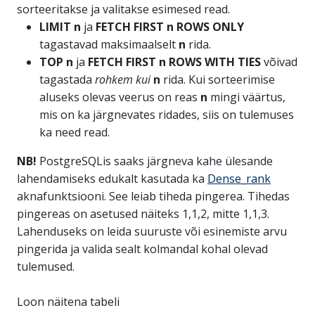
sorteeritakse ja valitakse esimesed read.
LIMIT n
ja
FETCH FIRST n ROWS ONLY
tagastavad maksimaalselt
n
rida.
TOP n
ja
FETCH FIRST n ROWS WITH TIES
võivad
tagastada
rohkem kui
n
rida. Kui sorteerimise
aluseks olevas veerus on reas
n
mingi väärtus,
mis on ka järgnevates ridades, siis on tulemuses
ka need read.
NB!
PostgreSQLis saaks järgneva kahe ülesande
lahendamiseks edukalt kasutada ka
Dense_rank
aknafunktsiooni. See leiab tiheda pingerea. Tihedas
pingereas on asetused näiteks 1,1,2, mitte 1,1,3.
Lahenduseks on leida suuruste või esinemiste arvu
pingerida ja valida sealt kolmandal kohal olevad
tulemused.
Loon näitena tabeli