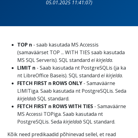
05.01.2025 11:41:07)
TOP n
- saab kasutada MS Accessis
(samaväärset TOP ... WITH TIES saab kasutada
MS SQL Serveris). SQL standard
ei kirjelda
.
LIMIT n
- Saab kasutada nt PostgreSQLis (ja ka
nt LibreOffice Baseis). SQL standard
ei kirjelda
.
FETCH FIRST n ROWS ONLY
- Samaväärne
LIMITiga. Saab kasutada nt PostgreSQLis. Seda
kirjeldab
SQL standard.
FETCH FIRST n ROWS WITH TIES
- Samaväärne
MS Accessi TOPiga. Saab kasutada nt
PostgreSQLis. Seda
kirjeldab
SQL standard.
Kõik need predikaadid põhinevad sellel, et read