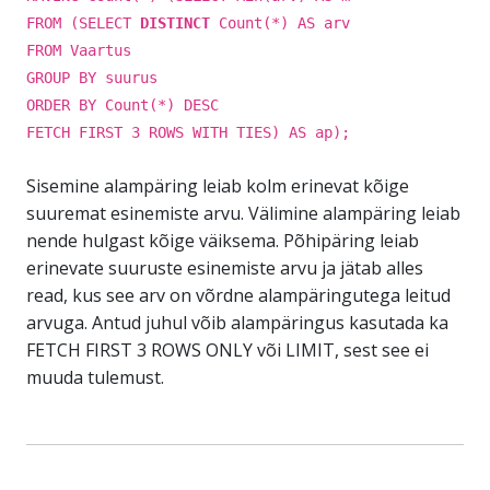
FROM (SELECT
DISTINCT
Count(*) AS arv
FROM Vaartus
GROUP BY suurus
ORDER BY Count(*) DESC
FETCH FIRST 3 ROWS WITH TIES) AS ap);
Sisemine alampäring leiab kolm erinevat kõige
suuremat esinemiste arvu. Välimine alampäring leiab
nende hulgast kõige väiksema. Põhipäring leiab
erinevate suuruste esinemiste arvu ja jätab alles
read, kus see arv on võrdne alampäringutega leitud
arvuga. Antud juhul võib alampäringus kasutada ka
FETCH FIRST 3 ROWS ONLY või LIMIT, sest see ei
muuda tulemust.