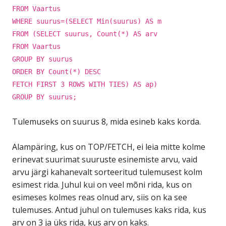
FROM Vaartus
WHERE suurus=(SELECT Min(suurus) AS m
FROM (SELECT suurus, Count(*) AS arv
FROM Vaartus
GROUP BY suurus
ORDER BY Count(*) DESC
FETCH FIRST 3 ROWS WITH TIES) AS ap)
GROUP BY suurus;
Tulemuseks on suurus 8, mida esineb kaks korda.
Alampäring, kus on TOP/FETCH, ei leia mitte kolme
erinevat suurimat suuruste esinemiste arvu, vaid
arvu järgi kahanevalt sorteeritud tulemusest kolm
esimest rida. Juhul kui on veel mõni rida, kus on
esimeses kolmes reas olnud arv, siis on ka see
tulemuses. Antud juhul on tulemuses kaks rida, kus
arv on 3 ja üks rida, kus arv on kaks.