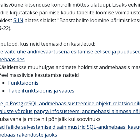
välisvõtme kitsenduse kontrolli mõttes ülatüüpi. Lisaks eelvi
le kirjutatakse pärimise kaudu tabelite loomise võimaluste
idest
SIIN
alates slaidist "Baastabelite loomine pärimist ka
6-22).
utööd, kus neid teemasid on käsitletud:
e väite ühe andmeväärtusena esitamise eelised ja puuduse
ebaasides
Käsitletakse muuhulgas andmete hoidmist andmebaasis mas
Veel massiivide kasutamise näiteid
Funktsioonis
Tabelifunktsioonis ja vaates
le ja PostgreSQL andmebaasisüsteemide objekt-relatsioonili
aluste võrdlus panga infosüsteemi andmebaasi alamosa näi
Juba vana ja mitte nii põhjalik kui soovinuks
d failide salvestamise disainimustrid SQL-andmebaasi kasu
ebaasirakenduste jaoks