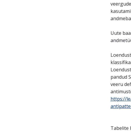
veergude
kasutamin
andmebaas
Uute baas
andmetüüp
Loendust
klassifik
Loendust
pandud SQ
veeru def
antimustr
https://l
antipatt
Tabelite 