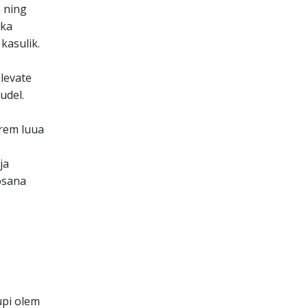
 ning
 ka
kasulik.
levate
udel.
rem luua
ja
osana
üpi olem