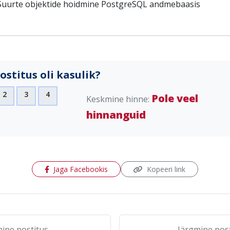
Suurte objektide hoidmine PostgreSQL andmebaasis
ostitus oli kasulik?
2
3
4
Pole veel
Keskmine hinne:
hinnanguid
(avaneb uues aknas)
Jaga Facebookis
Kopeeri link
ine postitus
Järgmine pos