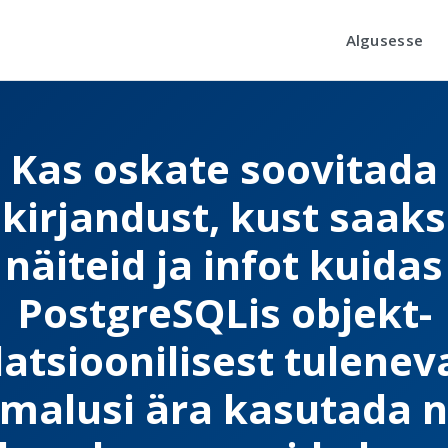
Algusesse
Kas oskate soovitada
kirjandust, kust saaks
näiteid ja infot kuidas
PostgreSQLis objekt-
latsioonilisest tulenev
imalusi ära kasutada n