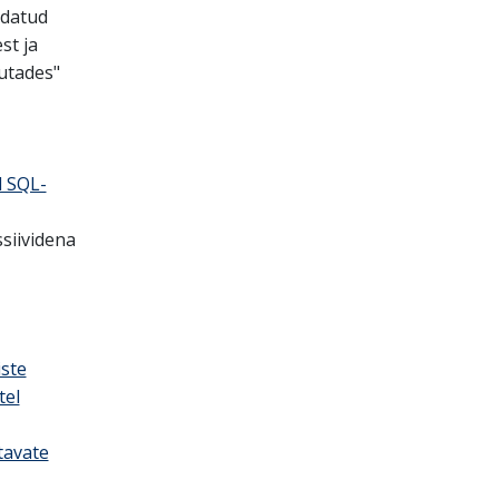
idatud
st ja
sutades"
d SQL-
siividena
ste
tel
tavate