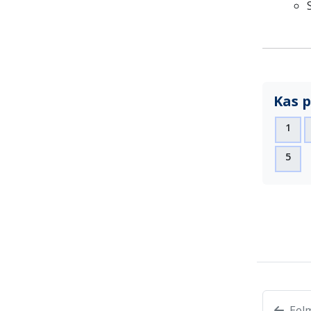
Kas p
1
5
Eelm