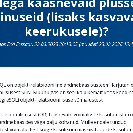
llega kaasnevaid plusse
inuseid (lisaks kasvav
keerukusele)?
itas Erki Eessaar, 22.03.2023 20:13:05 (muudeti 23.02.2026 12:4
L on objekt-relatsiooniline andmebaasisüsteem. Kirjutan o
nilisusest SIIN. Muuhulgas on seal ka pikemalt koos koodin
tgreSQLi objekt-relatsioonilisuse võimalustest.
latsioonilisusest (OR) tulenevate võimaluste kasutamist ei 
 andmebaasides väga palju kohanud. Mulle endale tundub
test võimalustest kõige kasulikum massiivitüüpide kasutam