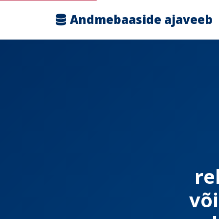
Andmebaaside ajaveeb
re
võ