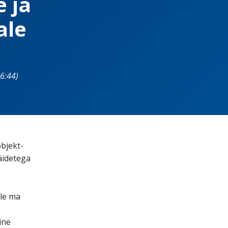
 ja
ale
6:44)
bjekt-
äidetega
ole ma
ine