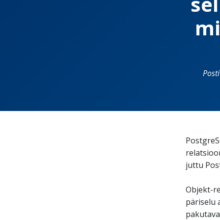
se
mi
Post
PostgreSQ
relatsioo
juttu Pos
Objekt-re
päriselu
pakutava