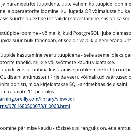
 ja parameetrite tüüpidena, uute vahemiku tüüpide loomine
e ja operaatorite loomine. Kui lugeda OR võimaluste hulka
is suurte objektide (nt failide) salvestamine, siis on ka see 
tüüpide loomine - võimalik, kuid PostgreSQLi juba olemaso
ide suur hulk tähendab, et see on vajalik pigem erandjuht
üüpide kasutamine veeru tüüpidena - selle asemel oleks pa
aatorite tabelid, millele välisvõtmete kaudu viidatakse.
üüpide veeru tüübina kasutamise probleemide kohta on kir
L disaini antimuster (Kirjelda veeru võimalikud väärtused 
initsioonist), mida kirjeldatakse SQL-andmebaaside disaini
ite raamatu 11. peatükis:
earning.oreilly.com/library/view/sql-
erns/9781680500073/f_0068.html
loomine pärimise kaudu - tõsiseks piiranguks on, et alamtü