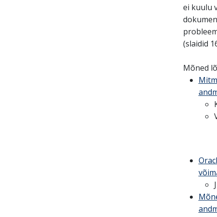
ei kuulu 
dokumendi
probleem
(slaidid 1
Mõned lõp
Mitm
andm
Orac
võim
Mõne
andm