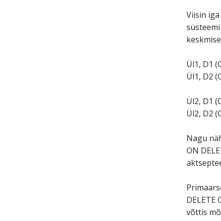
Viisin iga
süsteemi 
keskmise
Ül1, D1 
Ül1, D2 
Ül2, D1 
Ül2, D2 
Nagu näha
ON DELET
aktseptee
Primaarse
DELETE C
võttis mõ