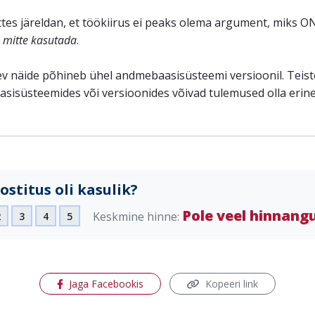
tes järeldan, et töökiirus ei peaks olema argument, miks 
E
mitte kasutada
.
v näide põhineb ühel andmebaasisüsteemi versioonil. Teist
sisüsteemides või versioonides võivad tulemused olla erine
ostitus oli kasulik?
Pole veel hinnang
Keskmine hinne:
2
3
4
5
(avaneb uues aknas)
Jaga Facebookis
Kopeeri link