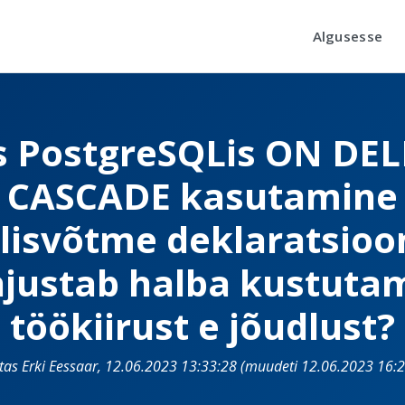
Algusesse
s PostgreSQLis ON DEL
CASCADE kasutamine
lisvõtme deklaratsioo
justab halba kustuta
töökiirust e jõudlust?
itas Erki Eessaar, 12.06.2023 13:33:28 (muudeti 12.06.2023 16:2