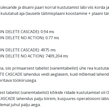
 ülesande ja disaini paari korral kustutamist läbi viis korda ja
kulutatud aja (lausete täitmisplaani koostamine + plaani tä
(ON DELETE CASCADE): 0.94 ms
(ON DELETE NO ACTION): 0.77 ms
(ON DELETE CASCADE): 4975 ms
(ON DELETE NO ACTION): 7409,204 ms
, siis primaarsest tabelist (vanemtabelist) ühe rea kustutam
E CASCADE lahendus veidi aeglasem, kuid mõlemad lahendu
ritava töökiirusega.
st tabelist (vanemtabelist) kõikide ridade kustutamisel oli 
ASCADE lahendus palju kiirem, kusjuures operatsiooni läbi
lemal juhul palju aega.