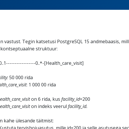
 vastust. Tegin katsetusi PostgreSQL 15 andmebaasis, mill
 kontseptuaalne struktuur:
-0..1-----------------0..*-[Health_care_visit]
ility
: 50 000 rida
lth_care_visit
: 1 000 00 rida
ealth_care_visit
on 6 rida, kus
facility_id
=200
ealth_care_visit
on indeks veerul
facility_id.
n kahe ülesande täitmist:
ustuta tervishoiuasutus, mille id=200 ja selle asutusega se