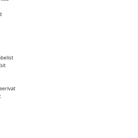
d
belist
sit
.
erivat
t