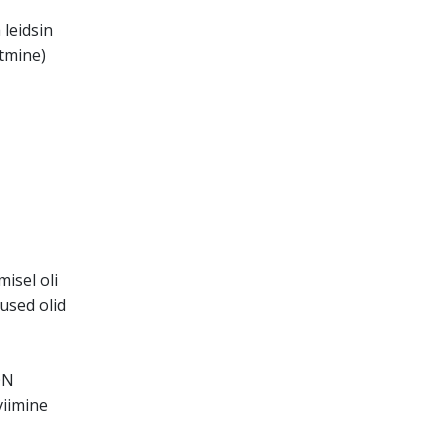
 leidsin
itmine)
isel oli
sed olid
ON
viimine