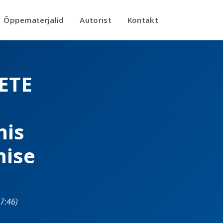
Õppematerjalid
Autorist
Kontakt
ETE
nis
mise
7:46)