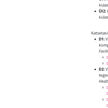
küla
Ül2:
K
küla
Katsetasi
D1:
V
kompe
Facil
D2:
V
tegev
Healt