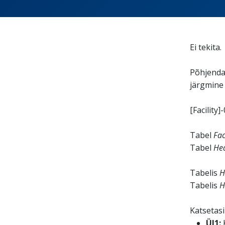
Ei tekita.
Põhjendan
järgmine
[Facility]
Tabel
Fac
Tabel
Hea
Tabelis
H
Tabelis
H
Katsetasi
Ül1:
K