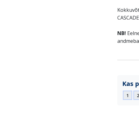
Kokkuvõt
CASCAD
NB!
Eelne
andmebaa
Kas p
1