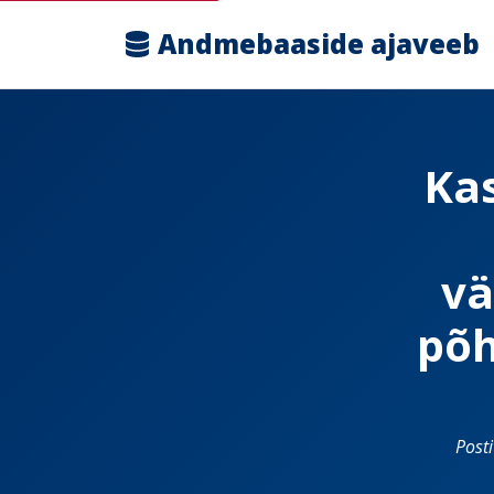
Andmebaaside ajaveeb
Ka
vä
põh
Post