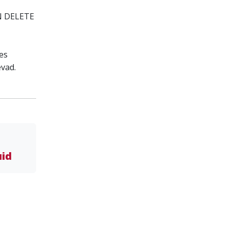
ON DELETE
es
vad.
uid