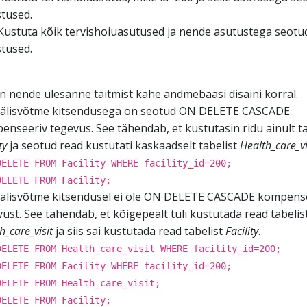
stused.
ustuta kõik tervishoiuasutused ja nende asutustega seotu
stused.
n nende ülesanne täitmist kahe andmebaasi disaini korral.
älisvõtme kitsendusega on seotud ON DELETE CASCADE
nseeriv tegevus. See tähendab, et kustutasin ridu ainult ta
ity
ja seotud read kustutati kaskaadselt tabelist
Health_care_vi
DELETE FROM Facility WHERE facility_id=200;
DELETE FROM Facility;
älisvõtme kitsendusel ei ole ON DELETE CASCADE kompense
ust. See tähendab, et kõigepealt tuli kustutada read tabelis
h_care_visit
ja siis sai kustutada read tabelist
Facility
.
DELETE FROM Health_care_visit WHERE facility_id=200;
DELETE FROM Facility WHERE facility_id=200;
DELETE FROM Health_care_visit;
DELETE FROM Facility;