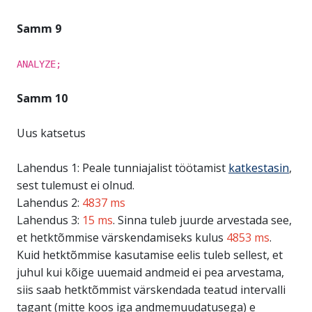
Samm 9
ANALYZE;
Samm 10
Uus katsetus
Lahendus 1: Peale tunniajalist töötamist
katkestasin
,
sest tulemust ei olnud.
Lahendus 2:
4837 ms
Lahendus 3:
15 ms
. Sinna tuleb juurde arvestada see,
et hetktõmmise värskendamiseks kulus
4853 ms
.
Kuid hetktõmmise kasutamise eelis tuleb sellest, et
juhul kui kõige uuemaid andmeid ei pea arvestama,
siis saab hetktõmmist värskendada teatud intervalli
tagant (mitte koos iga andmemuudatusega) e