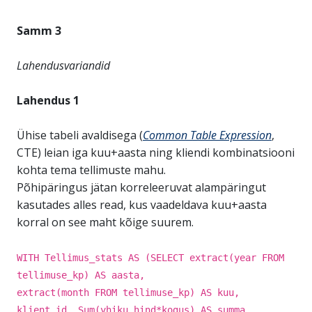
Samm 3
Lahendusvariandid
Lahendus 1
Ühise tabeli avaldisega (
Common Table Expression
,
CTE) leian iga kuu+aasta ning kliendi kombinatsiooni
kohta tema tellimuste mahu.
Põhipäringus jätan korreleeruvat alampäringut
kasutades alles read, kus vaadeldava kuu+aasta
korral on see maht kõige suurem.
WITH Tellimus_stats AS (SELECT extract(year FROM
tellimuse_kp) AS aasta,
extract(month FROM tellimuse_kp) AS kuu,
klient_id, Sum(yhiku_hind*kogus) AS summa