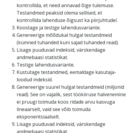
kontrollida, et need annavad õige tulemuse.
Testandmed peaksid olema sellised, et
kontrollida lahenduse õigsust ka piirjuhtudel.
Koostage ja testige lahendusvariante.
Genereerige mõõdukal hulgal testandmeid
(kümned tuhanded kuni sajad tuhanded read).
Lisage puuduvad indeksid, värskendage
andmebaasi statistikat.
Testige lahendusvariante.
Kustutage testandmed, eemaldage kasutaja-
loodud indeksid.
Genereerige suurel hulgal testandmeid (miljonid
read). See on vajalik, sest töökiiruse halvenemine
ei pruugi toimuda koos ridade arvu kasvuga
lineaarselt, vaid see võib toimuda
eksponentsiaalselt.
Lisage puuduvad indeksid, värskendage
andmebaasi statistikat.