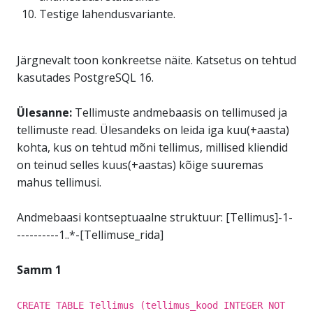
Testige lahendusvariante.
Järgnevalt toon konkreetse näite. Katsetus on tehtud
kasutades PostgreSQL 16.
Ülesanne:
Tellimuste andmebaasis on tellimused ja
tellimuste read. Ülesandeks on leida iga kuu(+aasta)
kohta, kus on tehtud mõni tellimus, millised kliendid
on teinud selles kuus(+aastas) kõige suuremas
mahus tellimusi.
Andmebaasi kontseptuaalne struktuur: [Tellimus]-1-
----------1..*-[Tellimuse_rida]
Samm 1
CREATE TABLE Tellimus (tellimus_kood INTEGER NOT