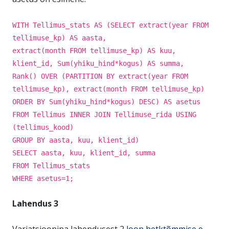
WITH Tellimus_stats AS (SELECT extract(year FROM
tellimuse_kp) AS aasta,
extract(month FROM tellimuse_kp) AS kuu,
klient_id, Sum(yhiku_hind*kogus) AS summa,
Rank() OVER (PARTITION BY extract(year FROM
tellimuse_kp), extract(month FROM tellimuse_kp)
ORDER BY Sum(yhiku_hind*kogus) DESC) AS asetus
FROM Tellimus INNER JOIN Tellimuse_rida USING
(tellimus_kood)
GROUP BY aasta, kuu, klient_id)
SELECT aasta, kuu, klient_id, summa
FROM Tellimus_stats
WHERE asetus=1;
Lahendus 3