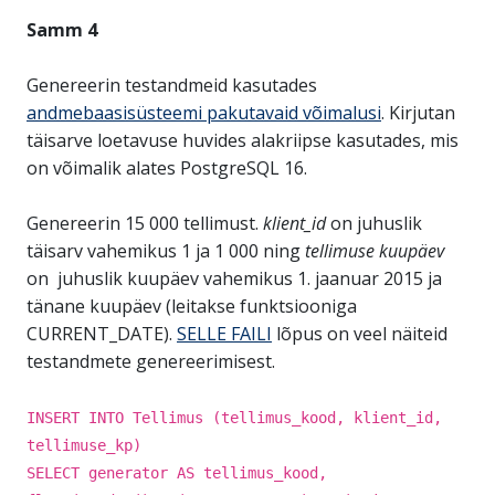
Samm 4
Genereerin testandmeid kasutades
andmebaasisüsteemi pakutavaid võimalusi
. Kirjutan
täisarve loetavuse huvides alakriipse kasutades, mis
on võimalik alates PostgreSQL 16.
Genereerin 15 000 tellimust.
klient_id
on juhuslik
täisarv vahemikus 1 ja 1 000 ning
tellimuse kuupäev
on juhuslik kuupäev vahemikus 1. jaanuar 2015 ja
tänane kuupäev (leitakse funktsiooniga
CURRENT_DATE).
SELLE FAILI
lõpus on veel näiteid
testandmete genereerimisest.
INSERT INTO Tellimus (tellimus_kood, klient_id,
tellimuse_kp)
SELECT generator AS tellimus_kood,