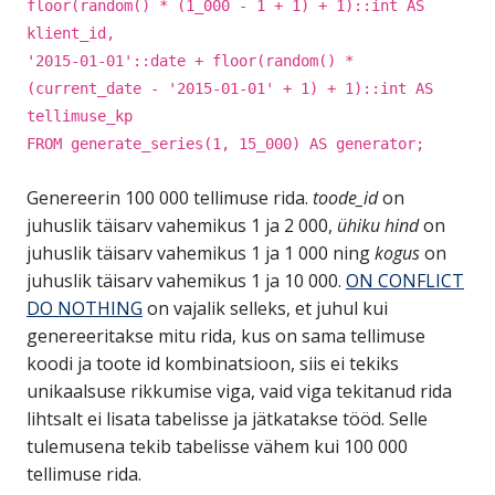
floor(random() * (1_000 - 1 + 1) + 1)::int AS
klient_id,
'2015-01-01'::date + floor(random() *
(current_date - '2015-01-01' + 1) + 1)::int AS
tellimuse_kp
FROM generate_series(1, 15_000) AS generator;
Genereerin 100 000 tellimuse rida.
toode_id
on
juhuslik täisarv vahemikus 1 ja 2 000,
ühiku hind
on
juhuslik täisarv vahemikus 1 ja 1 000 ning
kogus
on
juhuslik täisarv vahemikus 1 ja 10 000.
ON CONFLICT
DO NOTHING
on vajalik selleks, et juhul kui
genereeritakse mitu rida, kus on sama tellimuse
koodi ja toote id kombinatsioon, siis ei tekiks
unikaalsuse rikkumise viga, vaid viga tekitanud rida
lihtsalt ei lisata tabelisse ja jätkatakse tööd. Selle
tulemusena tekib tabelisse vähem kui 100 000
tellimuse rida.