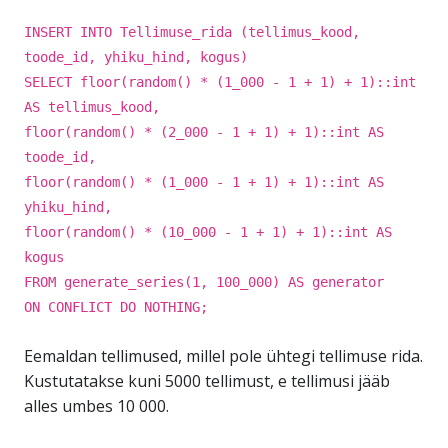
INSERT INTO Tellimuse_rida (tellimus_kood,
toode_id, yhiku_hind, kogus)
SELECT floor(random() * (1_000 - 1 + 1) + 1)::int
AS tellimus_kood,
floor(random() * (2_000 - 1 + 1) + 1)::int AS
toode_id,
floor(random() * (1_000 - 1 + 1) + 1)::int AS
yhiku_hind,
floor(random() * (10_000 - 1 + 1) + 1)::int AS
kogus
FROM generate_series(1, 100_000) AS generator
ON CONFLICT DO NOTHING;
Eemaldan tellimused, millel pole ühtegi tellimuse rida.
Kustutatakse kuni 5000 tellimust, e tellimusi jääb
alles umbes 10 000.