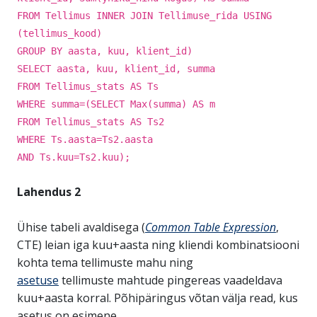
FROM Tellimus INNER JOIN Tellimuse_rida USING
(tellimus_kood)
GROUP BY aasta, kuu, klient_id)
SELECT aasta, kuu, klient_id, summa
FROM Tellimus_stats AS Ts
WHERE summa=(SELECT Max(summa) AS m
FROM Tellimus_stats AS Ts2
WHERE Ts.aasta=Ts2.aasta
AND Ts.kuu=Ts2.kuu);
Lahendus 2
Ühise tabeli avaldisega (
Common Table Expression
,
CTE) leian iga kuu+aasta ning kliendi kombinatsiooni
kohta tema tellimuste mahu ning
asetuse
tellimuste mahtude pingereas vaadeldava
kuu+aasta korral. Põhipäringus võtan välja read, kus
asetus on esimene.