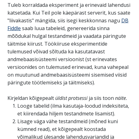
Tuleb korraldada eksperiment ja erinevaid lahendusi
katsetada. Kui Teil pole käepärast serverit, kus saate
"liivakastis" mängida, siis isegi keskkonnas nagu
DB
Fiddle
saab luua tabeleid, genereerida sinna
mõõdukal hulgal testandmeid ja vaadata päringute
täitmise kiirust. Töökiiruse eksperimentide
tulemused võivad sõltuda ka kasutatavast
andmebaasisüsteemi versioonist (st erinevates
versioonides on tulemused erinevad, kuna vahepeal
on muutunud andmebaasisüsteemi sisemised viisid
päringute töötlemiseks ja täitmiseks).
Kirjeldan kõigepealt
üldist protsessi
ja siis toon
näite.
Looge tabelid (ilma kasutaja-loodud indeksiteta,
et kiirendada hiljem testandmete lisamist).
Lisage väga vähe testandmeid (mõned kuni
kümned read), et kõigepealt koostada
võimalikud ülesande lahendusvariandid ja