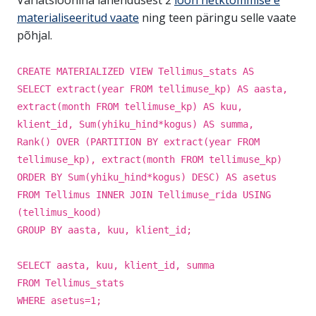
Variatsioonina lahendusest 2
loon hetktõmmise e
materialiseeritud vaate
ning teen päringu selle vaate
põhjal.
CREATE MATERIALIZED VIEW Tellimus_stats AS
SELECT extract(year FROM tellimuse_kp) AS aasta,
extract(month FROM tellimuse_kp) AS kuu,
klient_id, Sum(yhiku_hind*kogus) AS summa,
Rank() OVER (PARTITION BY extract(year FROM
tellimuse_kp), extract(month FROM tellimuse_kp)
ORDER BY Sum(yhiku_hind*kogus) DESC) AS asetus
FROM Tellimus INNER JOIN Tellimuse_rida USING
(tellimus_kood)
GROUP BY aasta, kuu, klient_id;
SELECT aasta, kuu, klient_id, summa
FROM Tellimus_stats
WHERE asetus=1;