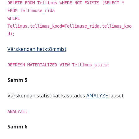
DELETE FROM Tellimus WHERE NOT EXISTS (SELECT *
FROM Tellimuse_rida
WHERE
Tellimus.tellimus_kood=Tellimuse_rida.tellimus_koo
d);
Värskendan hetktõmmist
.
REFRESH MATERIALIZED VIEW Tellimus_stats;
Samm 5
Värskendan statistikat kasutades
ANALYZE
lauset.
ANALYZE;
Samm 6