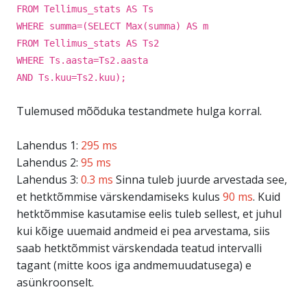
FROM Tellimus_stats AS Ts
WHERE summa=(SELECT Max(summa) AS m
FROM Tellimus_stats AS Ts2
WHERE Ts.aasta=Ts2.aasta
AND Ts.kuu=Ts2.kuu);
Tulemused mõõduka testandmete hulga korral.
Lahendus 1:
295 ms
Lahendus 2:
95 ms
Lahendus 3:
0.3 ms
Sinna tuleb juurde arvestada see,
et hetktõmmise värskendamiseks kulus
90 ms
. Kuid
hetktõmmise kasutamise eelis tuleb sellest, et juhul
kui kõige uuemaid andmeid ei pea arvestama, siis
saab hetktõmmist värskendada teatud intervalli
tagant (mitte koos iga andmemuudatusega) e
asünkroonselt.