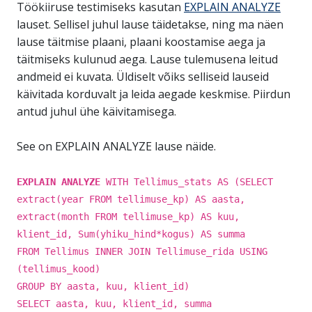
Töökiiruse testimiseks kasutan
EXPLAIN ANALYZE
lauset. Sellisel juhul lause täidetakse, ning ma näen
lause täitmise plaani, plaani koostamise aega ja
täitmiseks kulunud aega. Lause tulemusena leitud
andmeid ei kuvata. Üldiselt võiks selliseid lauseid
käivitada korduvalt ja leida aegade keskmise. Piirdun
antud juhul ühe käivitamisega.
See on EXPLAIN ANALYZE lause näide.
EXPLAIN ANALYZE
WITH Tellimus_stats AS (SELECT
extract(year FROM tellimuse_kp) AS aasta,
extract(month FROM tellimuse_kp) AS kuu,
klient_id, Sum(yhiku_hind*kogus) AS summa
FROM Tellimus INNER JOIN Tellimuse_rida USING
(tellimus_kood)
GROUP BY aasta, kuu, klient_id)
SELECT aasta, kuu, klient_id, summa