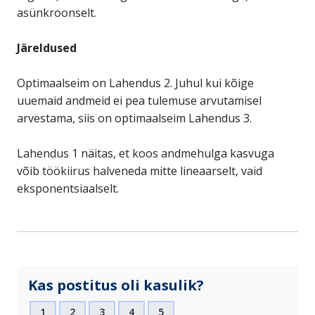
asünkroonselt.
Järeldused
Optimaalseim on Lahendus 2. Juhul kui kõige
uuemaid andmeid ei pea tulemuse arvutamisel
arvestama, siis on optimaalseim Lahendus 3.
Lahendus 1 näitas, et koos andmehulga kasvuga
võib töökiirus halveneda mitte lineaarselt, vaid
eksponentsiaalselt.
Kas postitus oli kasulik?
1
2
3
4
5