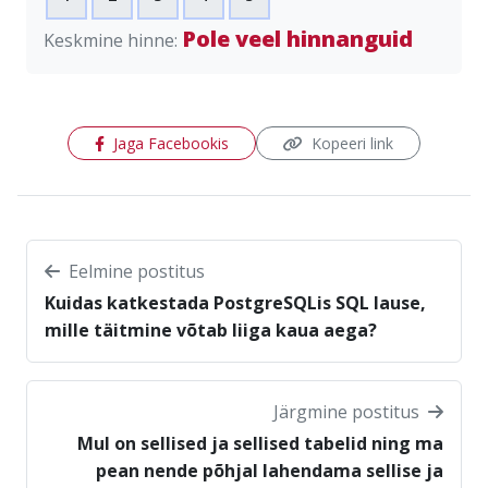
Pole veel hinnanguid
Keskmine hinne:
(avaneb uues aknas)
Jaga Facebookis
Kopeeri link
Eelmine postitus
Kuidas katkestada PostgreSQLis SQL lause,
mille täitmine võtab liiga kaua aega?
Järgmine postitus
Mul on sellised ja sellised tabelid ning ma
pean nende põhjal lahendama sellise ja