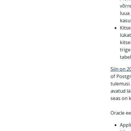
võrr
luua 
kasut
Kitse
lüka
kitse
trige
tabel
Siin on 2
of Postgr
tulemusi.
avatud lä
seas on k
Oracle ee
Appl