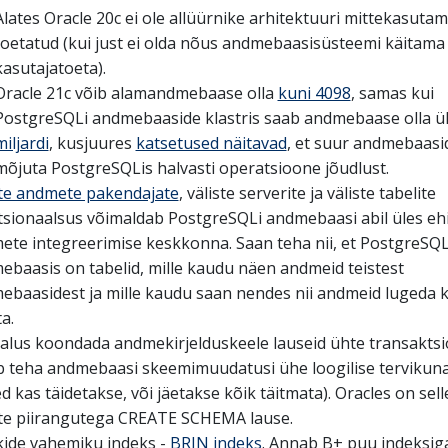
Alates Oracle 20c ei ole allüürnike arhitektuuri mittekasut
toetatud (kui just ei olda nõus andmebaasisüsteemi käitama
kasutajatoeta).
Oracle 21c võib alamandmebaase olla
kuni 4098
, samas kui
PostgreSQLi andmebaaside klastris saab andmebaase olla ü
miljardi
, kusjuures
katsetused näitavad
, et suur andmebaasid
mõjuta PostgreSQLis halvasti operatsioone jõudlust.
ste andmete pakendajate
, väliste serverite ja väliste tabelite
tsionaalsus võimaldab PostgreSQLi andmebaasi abil üles eh
ete integreerimise keskkonna. Saan teha nii, et PostgreSQ
ebaasis on tabelid, mille kaudu näen andmeid teistest
ebaasidest ja mille kaudu saan nendes nii andmeid lugeda k
a.
alus koondada andmekirjelduskeele lauseid ühte transaktsi
b teha andmebaasi skeemimuudatusi ühe loogilise tervikuna
d kas täidetakse, või jäetakse kõik täitmata). Oracles on sell
te piirangutega CREATE SCHEMA lause.
kide vahemiku indeks -
BRIN indeks
. Annab B+ puu indeksig