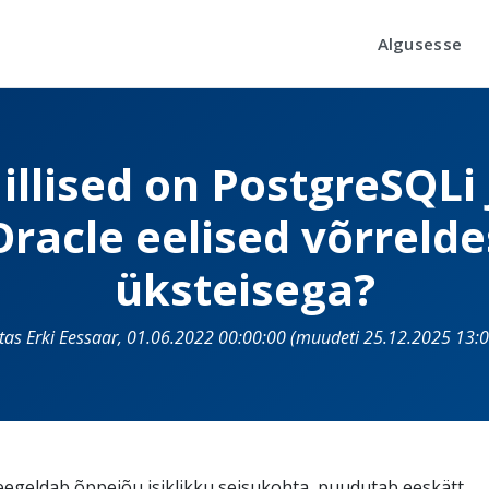
Algusesse
illised on PostgreSQLi 
Oracle eelised võrrelde
üksteisega?
itas Erki Eessaar, 01.06.2022 00:00:00 (muudeti 25.12.2025 13:0
eegeldab õppejõu isiklikku seisukohta, puudutab eeskätt