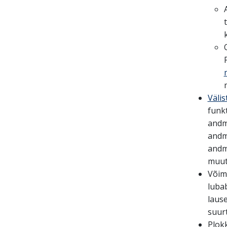
Väli
funk
andm
andm
andm
muut
Võim
luba
lause
suur
Plok