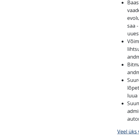
Baas
vaade
evolu
saa -
uuest
Võim
liht
andm
Bitm
andm
Suur
lõpet
luua 
Suund
admin
auto
Veel üks 