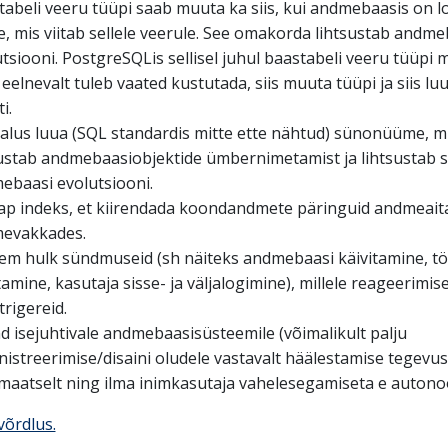
tabeli veeru tüüpi saab muuta ka siis, kui andmebaasis on 
, mis viitab sellele veerule. See omakorda lihtsustab andme
tsiooni. PostgreSQLis sellisel juhul baastabeli veeru tüüpi 
 eelnevalt tuleb vaated kustutada, siis muuta tüüpi ja siis lu
i.
alus luua (SQL standardis mitte ette nähtud) sünonüüme, m
sustab andmebaasiobjektide ümbernimetamist ja lihtsustab 
ebaasi evolutsiooni.
ap indeks, et kiirendada koondandmete päringuid andmeaita
evakkades.
em hulk sündmuseid (sh näiteks andmebaasi käivitamine, t
amine, kasutaja sisse- ja väljalogimine), millele reageerimis
trigereid.
 isejuhtivale andmebaasisüsteemile (võimalikult palju
istreerimise/disaini oludele vastavalt häälestamise tegevus
maatselt ning ilma inimkasutaja vahelesegamiseta e autono
võrdlus.