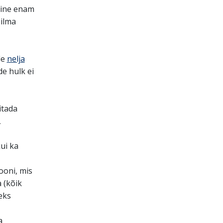
amine enam
 ilma
le
nelja
e hulk ei
itada
L
ui ka
ooni, mis
 (kõik
eks
a