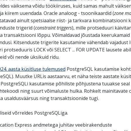
eldes väiksema võidu töökiiruses, kuid samas mahult väiksem
ja kiirem uuendada. Oracle analoog - tsoonikaardid (
zone m
atavad ainult spetsiaalse riist- ja tarkvara kombinatsiooni k
nduste trigerid (
constraint triggers
), mille protseduuri käivit
ta transaktsiooni lõppu. Võimaldavad jõustada keerukamaid
ndusi. Kitsenduste trigerite kasutamine vähendab vajadust 
ri protseduuris LOCK või SELECT ... FOR UPDATE lausete abil
eid või nende üksikuid ridu.
024. aasta küsitluse tulemused
PostgreSQL kasutamise kohta
eSQL). Muutke URLis aastaarvu, et näha teiste aastate küsit
 PostgreSQLi kasutamise põhiliste põhjustena tuuakse seal 
htekoodi ning suurt võimaluste hulka. Rohkelt mainitavate
a usaldusväärsus ning transaktsioonide tugi.
liseid võrreldes PostgreSQLiga.
ication Express andmetega juhitav veebirakenduste