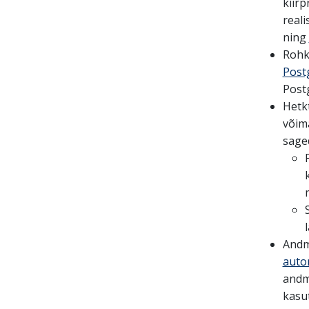
kiir
real
ning
Rohk
Post
Post
Hetk
võim
sage
Andm
auto
andme
kasut