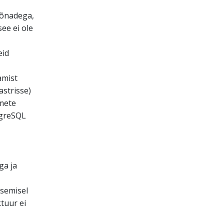
sõnadega,
ee ei ole
eid
amist
strisse)
mete
tgreSQL
ga ja
isemisel
tuur ei