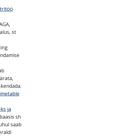
tritöö
 AGA,
lus, st
ning
endamise
ab
ärata,
rskendada.
imetable
ks ja
baasis sh
puhul saab
eraldi