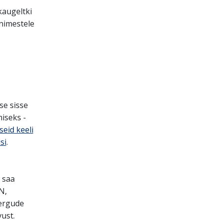
kaugeltki
inimestele
se sisse
iseks -
eid keeli
si
.
 saa
N,
ergude
ust.