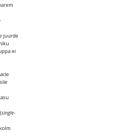
 parem
e
e juurde
miku
uppa ei
acle
sile
tasu
(
single-
 kolm