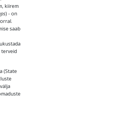
, kiirem
aps
) - on
orral.
amise saab
lukustada
 terveid
 (State
luste
välja
 omaduste