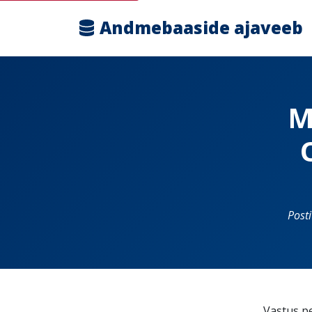
Andmebaaside ajaveeb
M
Post
Vastus p