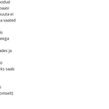
loodud
baasi
muuta ei
ua vaated
is
seega
des ja
öö
eks saab
i
omselt)