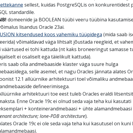
diettekanne
sellest, kuidas PostgreSQLis on konkurentidest
SQL standardile.
NB!
domeenide ja BOOLEAN tüübi veeru tüübina kasutamis
võimalus lisandus Oracle 23ai.
USION kitsendused koos vahemiku tüüpidega
(mida saab is
eerida) võimaldavad väga lihtsalt jõustada reegleid, et vahe
 väärtused ei tohi kattuda (nt kaks broneeringut samasse t
ajaliselt ei osaliselt ega täielikult kattuda).
eris saab olla andmebaaside klaster väga suure hulga
baasidega, selle asemel, et nagu Oracles jännata alates Or
oonist 12.1 allüürnike arhitektuuri toel võimaliku andmebaa
andmebaaside defineerimisega.
Allüürnike arhitektuuri toe eest tuleb Oracles eraldi litsentsi
maksta. Enne Oracle 19c ei olnud seda vaja teha kui kasutati
eksemplari + konteinerandmebaasi + ühte alamandmebaasi 
tenant architecture; lone‑PDB architecture
).
Alates Oracle 19c ei ole seda vaja teha kui kasutusel on kuni
alamandmebaasi.