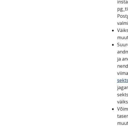
insta
pg_t
Postg
valm
Väik
muut
Suur
andm
ja a
nend
viim
sekt
jaga
sekt
väik
Võim
tasem
muut