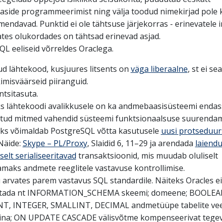
side programmeerimist ning välja toodud nimekirjad pole 
endavad. Punktid ei ole tähtsuse järjekorras - erinevatele 
ates olukordades on tähtsad erinevad asjad.
L eeliseid võrreldes Oraclega.
ud lähtekood, kusjuures litsents on
väga liberaalne
, st ei sea
imisväärseid piiranguid.
ntsitasuta.
ks lähtekoodi avalikkusele on ka andmebaasisüsteemi endas
atud mitmed vahendid süsteemi funktsionaalsuse suurendam
eks võimaldab PostgreSQL võtta kasutusele
uusi protseduurs
Näide:
Skype – PL/Proxy
, Slaidid 6, 11–29 ja arendada
laiendu
selt serialiseeritavad
transaktsioonid, mis muudab oluliselt
amaks andmete reeglitele vastavuse kontrollimise.
 arvates parem vastavus SQL standardile. Näiteks Oracles ei
tada nt INFORMATION_SCHEMA skeemi; domeene; BOOLEA
NT, INTEGER, SMALLINT, DECIMAL andmetüüpe tabelite ve
ina; ON UPDATE CASCADE välisvõtme kompenseerivat tegev