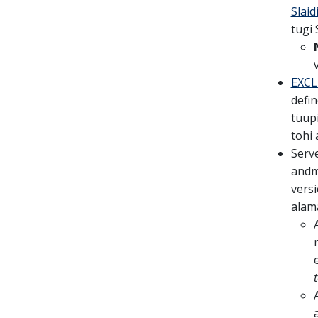
Slai
tugi 
EXCL
defin
tüüpi
tohi 
Serv
andme
versi
alam