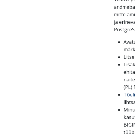
andmebaa
mitte amm
ja erinev
PostgreSQ
Avat
märk
Litse
Lisa
ehit
näit
(PL) 
Tõeli
lihts
Minu
kasu
BIGI
tüüb