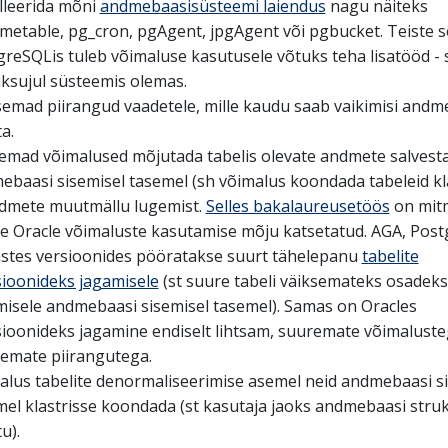
lleerida mõni
andmebaasisüsteemi laiendus
nagu näiteks
imetable, pg_cron, pgAgent, jpgAgent või pgbucket. Teiste 
reSQLis tuleb võimaluse kasutusele võtuks teha lisatööd - s
iksujul süsteemis olemas.
semad piirangud vaadetele, mille kaudu saab vaikimisi andm
a.
emad võimalused mõjutada tabelis olevate andmete salvest
ebaasi sisemisel tasemel (sh võimalus koondada tabeleid kla
ndmete muutmällu lugemist.
Selles bakalaureusetöös
on mit
e Oracle võimaluste kasutamise mõju katsetatud. AGA, Pos
astes versioonides pööratakse suurt tähelepanu
tabelite
sioonideks jagamisele
(st suure tabeli väiksemateks osadeks
misele andmebaasi sisemisel tasemel). Samas on Oracles
sioonideks jagamine endiselt lihtsam, suuremate võimaluste
semate piirangutega.
alus tabelite denormaliseerimise asemel neid andmebaasi s
el klastrisse koondada (st kasutaja jaoks andmebaasi struk
u).