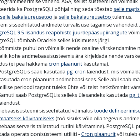
programmeerimise vahend. AGA, sellist süsteemi on võimalik
iseerida ka PostgreSQLi põhjal ning seda tõestab
selle magis
selle bakalaureusetöö
ja
selle bakalaureusetöö
tulemus.
em sisseehitatud andmete turvalisuse tagamise vahendeid.
greSQL 9.5 lisandus reapõhiste juurdepääsupiirangute
võima
greSQL tõmbab Oraclele selles küsimuses järgi.
tõmmiste puhul on võimalik nende osaline värskendamine 
alik kohe andmebaasisüsteemis ära kirjeldada nende värsk
dus (ei pea hakkama
cron plaanurit
kasutama).
PostgreSQLis saab kasutada
pg_cron
laiendust, mis võimald
kasutada cron plaanurit andmebaasi sees. Selle abil saab mä
millise perioodi tagant tuleks ühte või teist hetktõmmist vä
Samuti saab PostgreSQLis selleks ülesandeks kasutada
pg_t
laiendust.
ebaasisüsteemi sisseehitatud võimalus
tööde defineerimise
maatseks käivitamiseks
(töö sisuks võib olla tegevus andme
baasiserveris talletatud rutiini käivitamine). PostgreSQL 
ada operatsioonisüsteemi utiliiti -
Cron plaanurit
või tuleb 