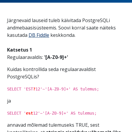
Järgnevaid lauseid tuleb käivitada PostgreSQLi
andmebaasisüsteemis. Soovi korral saate näiteks
kasutada
DB Fiddle
keskkonda.
Katsetus 1
Regulaaravaldis:
'[A-Z0-9]+'
Kuidas kontrollida seda regulaaravaldist
PostgreSQLis?
SELECT 'EST
?
12'~'[A-Z0-9]+' AS tulemus;
ja
SELECT '
est
12'~'[A-Z0-9]+' AS tulemus;
annavad mõlemad tulemuseks TRUE, sest