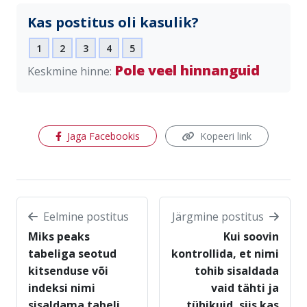
Kas postitus oli kasulik?
1
2
3
4
5
Pole veel hinnanguid
Keskmine hinne:
(avaneb uues aknas)
Jaga Facebookis
Kopeeri link
Eelmine postitus
Järgmine postitus
Miks peaks
Kui soovin
tabeliga seotud
kontrollida, et nimi
kitsenduse või
tohib sisaldada
indeksi nimi
vaid tähti ja
sisaldama tabeli
tühikuid, siis kas