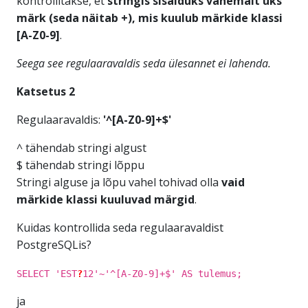
kontrollitakse, et
stringis sisalduks vähemalt üks
märk (seda näitab +), mis kuulub märkide klassi
[A-Z0-9]
.
Seega see regulaaravaldis seda ülesannet ei lahenda.
Katsetus 2
Regulaaravaldis:
'^[A-Z0-9]+$'
^ tähendab stringi algust
$ tähendab stringi lõppu
Stringi alguse ja lõpu vahel tohivad olla
vaid
märkide klassi kuuluvad märgid
.
Kuidas kontrollida seda regulaaravaldist
PostgreSQLis?
SELECT 'EST
?
12'~'^[A-Z0-9]+$' AS tulemus;
ja