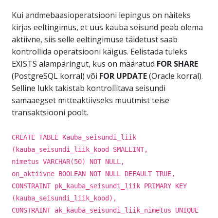
Kui andmebaasioperatsiooni lepingus on näiteks
kirjas eeltingimus, et uus kauba seisund peab olema
aktiivne, siis selle eeltingimuse täidetust saab
kontrollida operatsiooni käigus. Eelistada tuleks
EXISTS alampäringut, kus on määratud
FOR SHARE
(PostgreSQL korral) või
FOR UPDATE
(Oracle korral).
Selline lukk takistab kontrollitava seisundi
samaaegset mitteaktiivseks muutmist teise
transaktsiooni poolt.
CREATE TABLE Kauba_seisundi_liik
(kauba_seisundi_liik_kood SMALLINT,
nimetus VARCHAR(50) NOT NULL,
on_aktiivne BOOLEAN NOT NULL DEFAULT TRUE,
CONSTRAINT pk_kauba_seisundi_liik PRIMARY KEY
(kauba_seisundi_liik_kood),
CONSTRAINT ak_kauba_seisundi_liik_nimetus UNIQUE