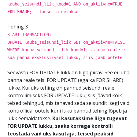
kauba_seisundi_liik_kood=1 AND on_aktiivne=TRUE
FOR SHARE
; --lause täidetakse
Tehing 3
START TRANSACTION;
UPDATE Kauba_seisundi_liik SET on_aktiivne=FALSE
WHERE kauba_seisundi_liik_kood=1; --kuna reale ei
saa panna eksklusiivset lukku, siis jääb ootele
Seevastu FOR UPDATE lukk on liiga piirav. See ei luba
panna reale teisi FOR UPDATE (ega ka FOR SHARE)
lukke. Kui üks tehing on pannud seisundi reale
kontrollimiseks FOR UPDATE luku, siis jäävad kõik
teised tehingud, mis tahavad seda seisundit isegi vaid
kontrollida, ootele kuni luku pannud tehing lõpeb ja
lukk eemaldatakse.
Kui kasutaksime liiga tugevat
FOR UPDATE lukku, saaks korraga kontrolli
teostada vaid üks kasutaja, teised peaksid