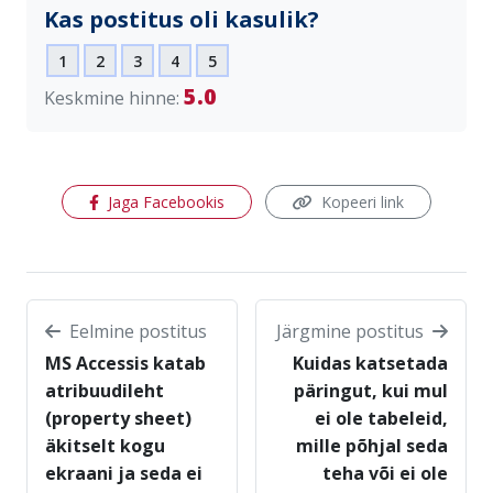
Kas postitus oli kasulik?
1
2
3
4
5
5.0
Keskmine hinne:
(avaneb uues aknas)
Jaga Facebookis
Kopeeri link
Eelmine postitus
Järgmine postitus
MS Accessis katab
Kuidas katsetada
atribuudileht
päringut, kui mul
(property sheet)
ei ole tabeleid,
äkitselt kogu
mille põhjal seda
ekraani ja seda ei
teha või ei ole