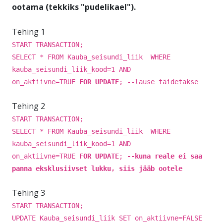
ootama (tekkiks "pudelikael").
Tehing 1
START TRANSACTION;
SELECT * FROM Kauba_seisundi_liik WHERE
kauba_seisundi_liik_kood=1 AND
on_aktiivne=TRUE
FOR UPDATE
; --lause täidetakse
Tehing 2
START TRANSACTION;
SELECT * FROM Kauba_seisundi_liik WHERE
kauba_seisundi_liik_kood=1 AND
on_aktiivne=TRUE
FOR UPDATE
;
--kuna reale ei saa
panna eksklusiivset lukku, siis jääb ootele
Tehing 3
START TRANSACTION;
UPDATE Kauba_seisundi_liik SET on_aktiivne=FALSE