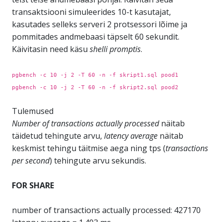
transaktsiooni simuleerides 10-t kasutajat,
kasutades selleks serveri 2 protsessori lõime ja
pommitades andmebaasi täpselt 60 sekundit.
Käivitasin need käsu
shelli promptis
.
pgbench -c 10 -j 2 -T 60 -n -f skript1.sql pood1
pgbench -c 10 -j 2 -T 60 -n -f skript2.sql pood2
Tulemused
Number of transactions actually processed
näitab
täidetud tehingute arvu,
latency average
näitab
keskmist tehingu täitmise aega ning tps (
transactions
per second
) tehingute arvu sekundis.
FOR SHARE
number of transactions actually processed: 427170