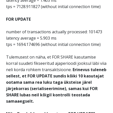
latency average = 1.403 ms
tps = 7128.911827 (without initial connection time)
FOR UPDATE
number of transactions actually processed: 101473
latency average = 5.903 ms
tps = 1694.174696 (without initial connection time)
Tulemusest on näha, et FOR SHARE kasutamise
korral suudeti fikseeritud ajaperioodi jooksul läbi viia
neli korda rohkem transaktsioone.
Erinevus tuleneb
sellest, et FOR UPDATE sundis kõiki 10 kasutajat
ootama sama rea luku taga üksteise järel
järjekorras (serialiseerimine), samas kui FOR
SHARE lubas neil kõigil kontrolli teostada
samaaegselt.