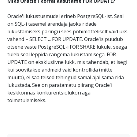
Miks Oracle'i korral kasutame FOR UPDATE?
Oracle'i lukustusmudel erineb PostgreSQL-ist. Seal
on SQL-i tasemel arendaja jaoks ridade
lukustamiseks päringu sees põhimõtteliselt vaid üks
vahend – SELECT ... FOR UPDATE. Oracle'is puudub
otsene vaste PostgreSQL-i FOR SHARE lukule, seega
tuleb seal leppida rangema lukustamisega. FOR
UPDATE on eksklusiivne lukk, mis tähendab, et isegi
kui soovitakse andmeid vaid kontrollida (mitte
muuta), ei saa teised tehingud samal ajal sama rida
lukustada. See on paratamatu piirang Oracle'i
keskkonnas konkurentsiolukorraga
toimetulemiseks.