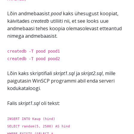
Lõin andmebaasist
pood
kaks ühesugust koopiat,
käivitades
createdb
utiliiti nii, et see looks uue
andmebaasi tehes koopia olemasolevast etteantud
nimega andmebaasist.
createdb -T pood pood1
createdb -T pood pood2
Lõin kaks skriptifiali
skript1.sql
ja
skript2.sql
, mille
paigutasin WinSCP programmi abil enda serveri
kodukataloogi.
Falis
skript1.sql
oli tekst:
INSERT INTO Kaup (hind)
SELECT random(5, 2500) AS hind
WHERE EXISTS (SELECT *