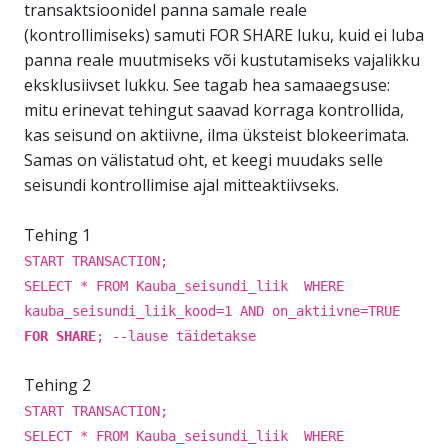
transaktsioonidel panna samale reale
(kontrollimiseks) samuti FOR SHARE luku, kuid ei luba
panna reale muutmiseks või kustutamiseks vajalikku
eksklusiivset lukku. See tagab hea samaaegsuse:
mitu erinevat tehingut saavad korraga kontrollida,
kas seisund on aktiivne, ilma üksteist blokeerimata.
Samas on välistatud oht, et keegi muudaks selle
seisundi kontrollimise ajal mitteaktiivseks.
Tehing 1
START TRANSACTION;
SELECT * FROM Kauba_seisundi_liik WHERE
kauba_seisundi_liik_kood=1 AND on_aktiivne=TRUE
FOR SHARE
; --lause täidetakse
Tehing 2
START TRANSACTION;
SELECT * FROM Kauba_seisundi_liik WHERE