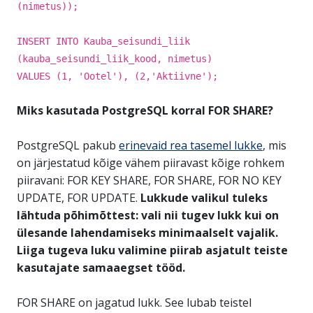
(nimetus));
INSERT INTO Kauba_seisundi_liik
(kauba_seisundi_liik_kood, nimetus)
VALUES (1, 'Ootel'), (2,'Aktiivne');
Miks kasutada PostgreSQL korral FOR SHARE?
PostgreSQL pakub
erinevaid rea tasemel lukke
, mis
on järjestatud kõige vähem piiravast kõige rohkem
piiravani: FOR KEY SHARE, FOR SHARE, FOR NO KEY
UPDATE, FOR UPDATE.
Lukkude valikul tuleks
lähtuda põhimõttest: vali nii tugev lukk kui on
ülesande lahendamiseks minimaalselt vajalik.
Liiga tugeva luku valimine piirab asjatult teiste
kasutajate samaaegset tööd.
FOR SHARE on jagatud lukk. See lubab teistel