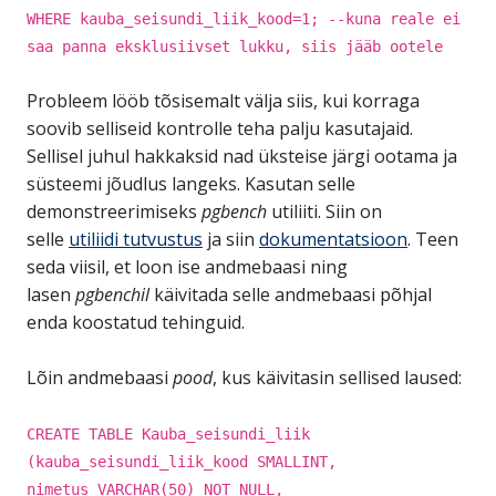
WHERE kauba_seisundi_liik_kood=1; --kuna reale ei
saa panna eksklusiivset lukku, siis jääb ootele
Probleem lööb tõsisemalt välja siis, kui korraga
soovib selliseid kontrolle teha palju kasutajaid.
Sellisel juhul hakkaksid nad üksteise järgi ootama ja
süsteemi jõudlus langeks. Kasutan selle
demonstreerimiseks
pgbench
utiliiti. Siin on
selle
utiliidi tutvustus
ja siin
dokumentatsioon
. Teen
seda viisil, et loon ise andmebaasi ning
lasen
pgbenchil
käivitada selle andmebaasi põhjal
enda koostatud tehinguid.
Lõin andmebaasi
pood
, kus käivitasin sellised laused:
CREATE TABLE Kauba_seisundi_liik
(kauba_seisundi_liik_kood SMALLINT,
nimetus VARCHAR(50) NOT NULL,