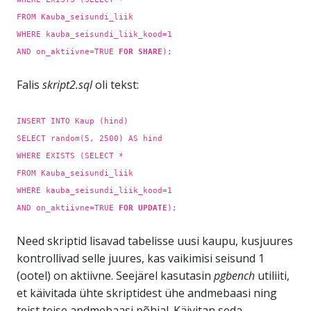
FROM Kauba_seisundi_liik
WHERE kauba_seisundi_liik_kood=1
AND on_aktiivne=TRUE
FOR SHARE
);
Falis
skript2.sql
oli tekst:
INSERT INTO Kaup (hind)
SELECT random(5, 2500) AS hind
WHERE EXISTS (SELECT *
FROM Kauba_seisundi_liik
WHERE kauba_seisundi_liik_kood=1
AND on_aktiivne=TRUE
FOR UPDATE
);
Need skriptid lisavad tabelisse uusi kaupu, kusjuures
kontrollivad selle juures, kas vaikimisi seisund 1
(ootel) on aktiivne. Seejärel kasutasin
pgbench
utiliiti,
et käivitada ühte skriptidest ühe andmebaasi ning
teist teise andmebaasi põhjal. Käivitan seda