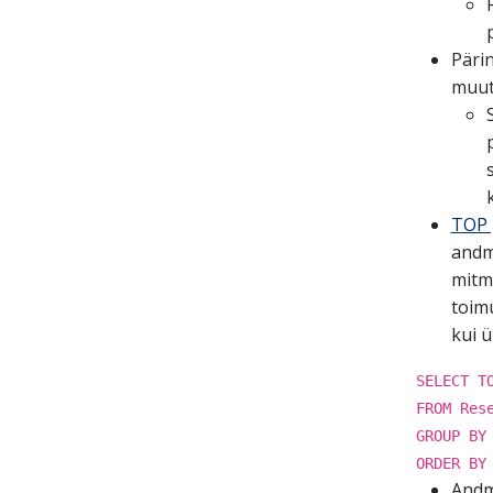
Päri
muut
TOP 
andm
mitme
toimu
kui ü
SELECT T
FROM Res
GROUP BY
ORDER BY
Andm