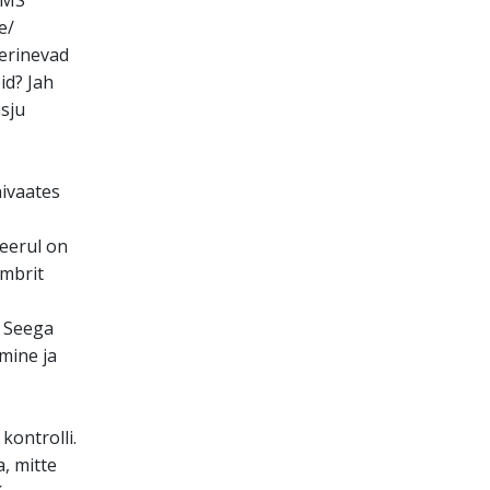
 MS
e/
erinevad
id? Jah
asju
nivaates
veerul on
mbrit
. Seega
mine ja
kontrolli.
, mitte