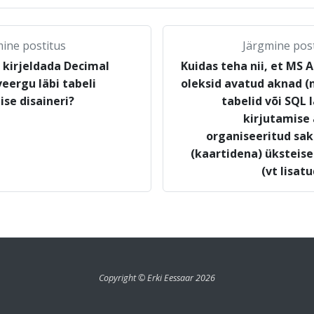
ine postitus
Järgmine pos
 kirjeldada Decimal
Kuidas teha nii, et MS A
veergu läbi tabeli
oleksid avatud aknad (
ise disaineri?
tabelid või SQL 
kirjutamise
organiseeritud sa
(kaartidena) üksteise
(vt lisatu
Copyright © Erki Eessaar 2026