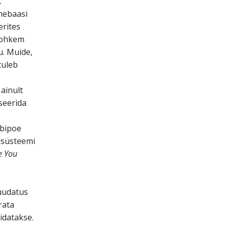
K
mebaasi
erites
 rohkem
u. Muide,
tuleb
ainult
iseerida
ebipoe
isüsteemi
 You
uudatus
rata
idatakse.