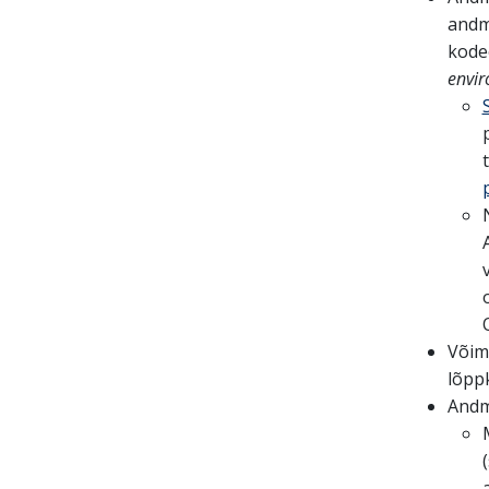
andm
kode
envi
Võim
lõppk
Andm