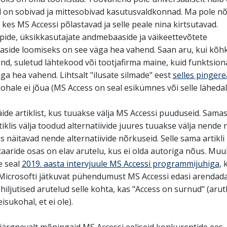
el on sobivad ja mittesobivad kasutusvaldkonnad. Ma pole n
kes MS Accessi põlastavad ja selle peale nina kirtsutavad.
pide, üksikkasutajate andmebaaside ja väikeettevõtete
side loomiseks on see väga hea vahend. Saan aru, kui kõhk
ind, suletud lähtekood või tootjafirma maine, kuid funktsion
ga hea vahend. Lihtsalt "ilusate silmade" eest
selles pingere
ohale ei jõua (MS Access on seal esikümnes või selle lähedal
ide artiklist, kus tuuakse välja MS Accessi puuduseid. Samas
iklis välja toodud alternatiivide juures tuuakse välja nende
is näitavad nende alternatiivide nõrkuseid. Selle sama artikli
aride osas on elav arutelu, kus ei olda autoriga nõus. Mu
e seal
2019. aasta intervjuule MS Accessi programmijuhiga
, 
 Microsofti jätkuvat pühendumust MS Accessi edasi arendad
hiljutised arutelud selle kohta, kas "Access on surnud" (arut
eisukohal, et ei ole).