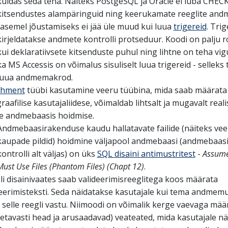
kuidas seda teha. Näiteks PostgeSQL ja Oracle ei luba CHEC
kitsendustes alampäringuid ning keerukamate reeglite and
tasemel jõustamiseks ei jää üle muud kui luua
trigereid
. Trig
kirjeldatakse andmete kontrolli protseduur. Koodi on palju
kui deklaratiivsete kitsenduste puhul ning lihtne on teha vig
ka MS Accessis on võimalus sisuliselt luua trigereid - selleks 
luua andmemakrod.
chment
tüübi kasutamine veeru tüübina, mida saab määrata 
graafilise kasutajaliidese, võimaldab lihtsalt ja mugavalt real
de andmebaasis hoidmise.
Andmebaasirakenduse kaudu hallatavate failide (näiteks ve
kaupade pildid) hoidmine väljapool andmebaasi (andmebaas
kontrolli alt väljas) on üks
SQL disaini antimustritest
-
Assume
Must Use Files (Phantom Files) (Chapt 12)
.
i disainivaates saab valideerimisreeglitega koos määrata
deerimisteksti. Seda näidatakse kasutajale kui tema andmem
 selle reegli vastu. Niimoodi on võimalik kerge vaevaga mää
etavasti head ja arusaadavad) veateated, mida kasutajale nä