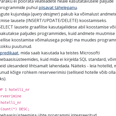
Paraku ei pöörata veateadete heale kasutatavusele paljude
programmide puhul
piisavat tähelepanu
.
ngute kujundaja (
query designer
) pakub ka võimalust andmet
mise lausete (INSERT/UPDATE/DELETE) koostamiseks.
SELECT lausete graafilise kasutajaliidese abil koostamise võ
pakutakse paljudes programmides, kuid andmete muutmise 
sellise koostamise võimalusega polegi ma muudes program
kokku puutunud.
predikaat
, mida saab kasutada ka teistes Microsofti
ebaasisüsteemides, kuid mida ei kirjelda SQL standard, või
id ülesandeid lihtsamalt lahendada. Näiteks - leia hotellid, 
nud kõige rohkem reserveerimisi (selliseid hotelle võib oll
ks).
OP 1 hotelli_nr
erveerimine
 hotelli_nr
 Count(*) DESC;
ebaasisüsteemiga ühte programmi integreeritud