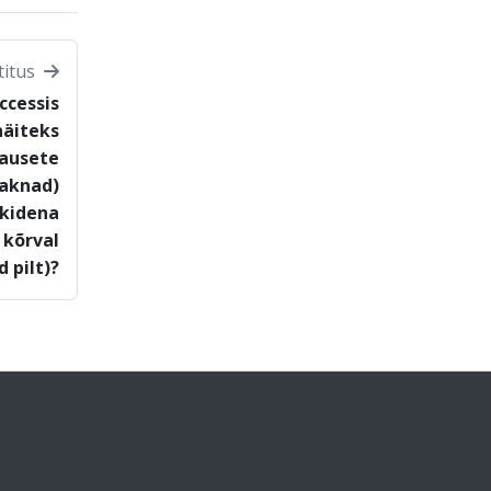
titus
ccessis
näiteks
lausete
 aknad)
kkidena
 kõrval
d pilt)?