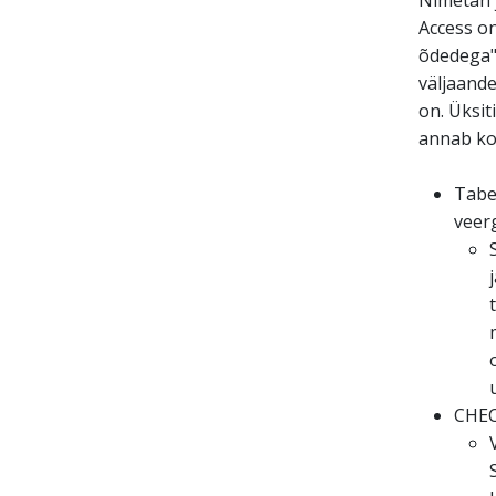
Nimetan 
Access o
õdedega"
väljaande
on. Üksit
annab ko
Tabel
veerg
CHEC