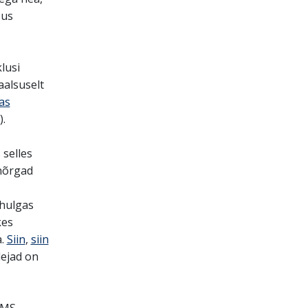
õus
lusi
aalsuselt
as
).
 selles
 nõrgad
uhulgas
kes
a.
Siin
,
siin
lejad on