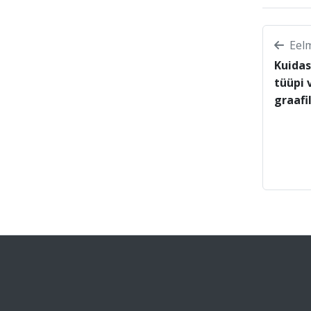
Eelm
Kuidas
tüüpi 
graafil