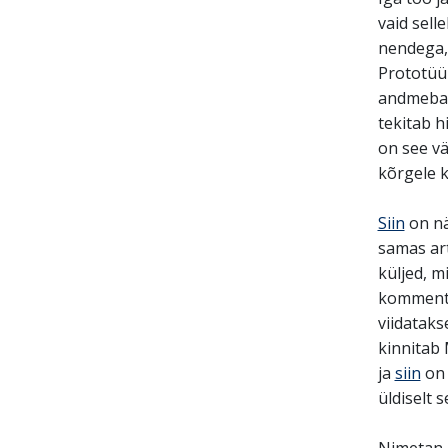
vaid sell
nendega, 
Prototüü
andmebaa
tekitab h
on see vä
kõrgele k
Siin
on nä
samas art
küljed, m
kommenta
viidataks
kinnitab
ja
siin
on 
üldiselt s