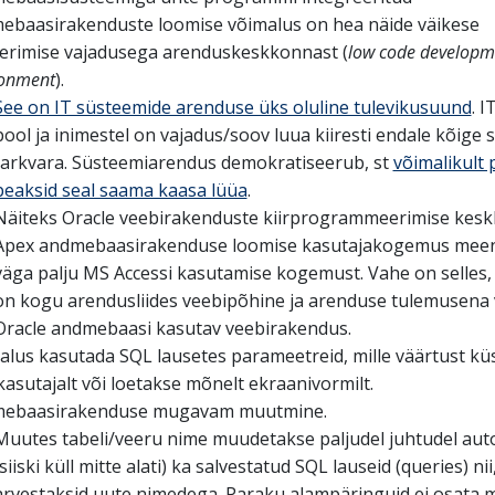
ebaasirakenduste loomise võimalus on hea näide väikese
erimise vajadusega arenduskeskkonnast (
low code developm
ronment
).
See on IT süsteemide arenduse üks oluline tulevikusuund
. I
pool ja inimestel on vajadus/soov luua kiiresti endale kõige
tarkvara. Süsteemiarendus demokratiseerub, st
võimalikult 
peaksid seal saama kaasa lüüa
.
Näiteks Oracle veebirakenduste kiirprogrammeerimise kes
Apex andmebaasirakenduse loomise kasutajakogemus mee
väga palju MS Accessi kasutamise kogemust. Vahe on selles, 
on kogu arendusliides veebipõhine ja arenduse tulemusena 
Oracle andmebaasi kasutav veebirakendus.
alus kasutada SQL lausetes parameetreid, mille väärtust kü
asutajalt või loetakse mõnelt ekraanivormilt.
ebaasirakenduse mugavam muutmine.
Muutes tabeli/veeru nime muudetakse paljudel juhtudel aut
(siiski küll mitte alati) ka salvestatud SQL lauseid (queries) nii
arvestaksid uute nimedega. Paraku alampäringuid ei osata 