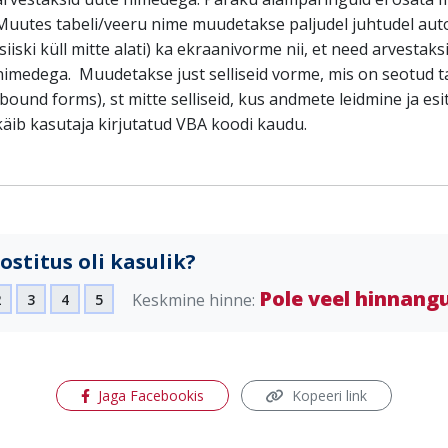
Muutes tabeli/veeru nime muudetakse paljudel juhtudel aut
(siiski küll mitte alati) ka ekraanivorme nii, et need arvestaks
nimedega. Muudetakse just selliseid vorme, mis on seotud t
(bound forms), st mitte selliseid, kus andmete leidmine ja es
käib kasutaja kirjutatud VBA koodi kaudu.
ostitus oli kasulik?
Pole veel hinnang
Keskmine hinne:
2
3
4
5
(avaneb uues aknas)
Jaga Facebookis
Kopeeri link