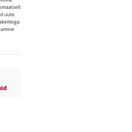
omaatselt
id uute
abelitega
itamine
uid