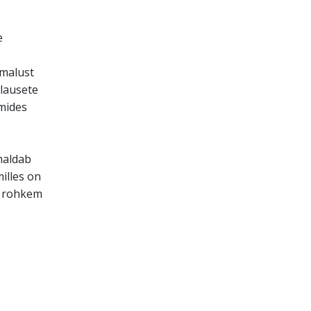
e
imalust
lausete
mides
maldab
milles on
a rohkem