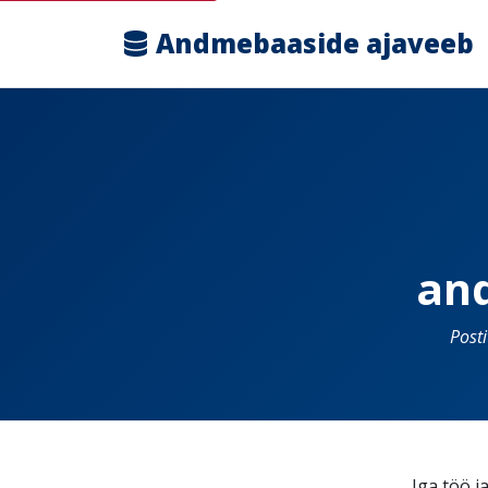
Andmebaaside ajaveeb
an
Post
Iga töö j