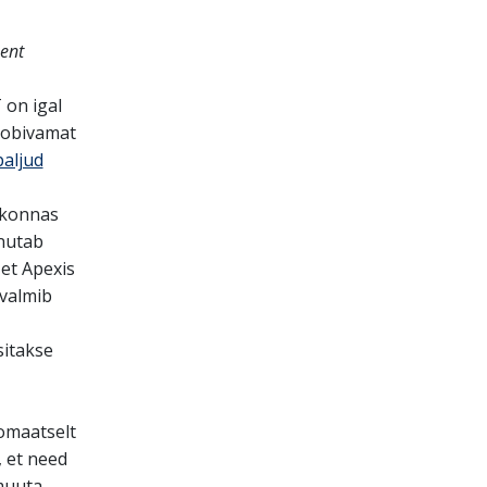
ent
T on igal
 sobivamat
paljud
kkonnas
nutab
et Apexis
valmib
sitakse
omaatselt
, et need
muuta.