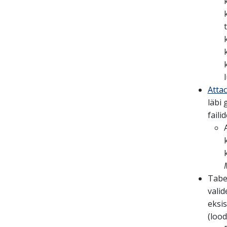
Atta
läbi 
faili
Tabel
vali
eksis
(lood