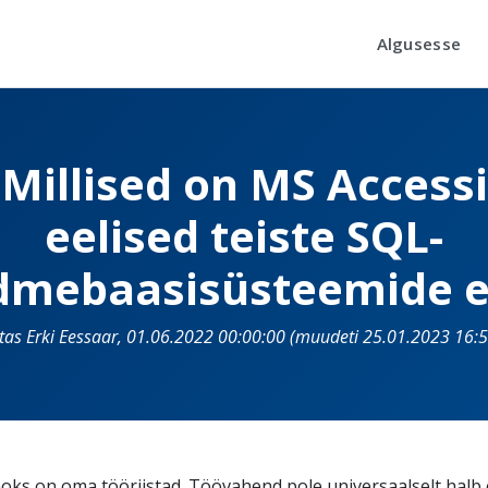
Algusesse
Millised on MS Accessi
eelised teiste SQL-
dmebaasisüsteemide e
itas Erki Eessaar, 01.06.2022 00:00:00 (muudeti 25.01.2023 16:5
aoks on oma tööriistad. Töövahend pole universaalselt halb