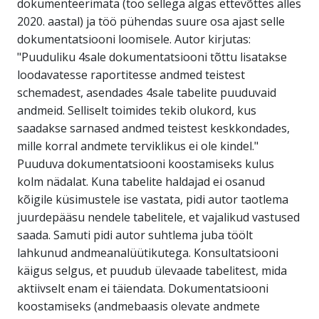
dokumenteerimata (töö sellega algas ettevõttes alles
2020. aastal) ja töö pühendas suure osa ajast selle
dokumentatsiooni loomisele. Autor kirjutas:
"Puuduliku 4sale dokumentatsiooni tõttu lisatakse
loodavatesse raportitesse andmed teistest
schemadest, asendades 4sale tabelite puuduvaid
andmeid. Selliselt toimides tekib olukord, kus
saadakse sarnased andmed teistest keskkondades,
mille korral andmete terviklikus ei ole kindel."
Puuduva dokumentatsiooni koostamiseks kulus
kolm nädalat. Kuna tabelite haldajad ei osanud
kõigile küsimustele ise vastata, pidi autor taotlema
juurdepääsu nendele tabelitele, et vajalikud vastused
saada. Samuti pidi autor suhtlema juba töölt
lahkunud andmeanalüütikutega. Konsultatsiooni
käigus selgus, et puudub ülevaade tabelitest, mida
aktiivselt enam ei täiendata. Dokumentatsiooni
koostamiseks (andmebaasis olevate andmete