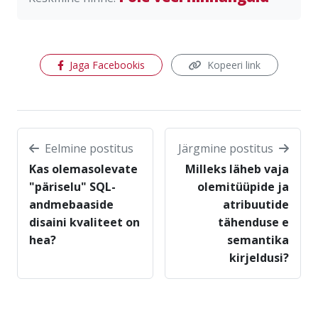
(avaneb uues aknas)
Jaga Facebookis
Kopeeri link
Eelmine postitus
Järgmine postitus
Kas olemasolevate
Milleks läheb vaja
"päriselu" SQL-
olemitüüpide ja
andmebaaside
atribuutide
disaini kvaliteet on
tähenduse e
hea?
semantika
kirjeldusi?