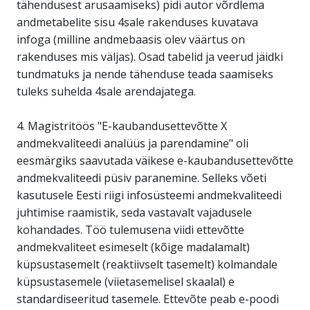
tähendusest arusaamiseks) pidi autor võrdlema
andmetabelite sisu 4sale rakenduses kuvatava
infoga (milline andmebaasis olev väärtus on
rakenduses mis väljas). Osad tabelid ja veerud jäidki
tundmatuks ja nende tähenduse teada saamiseks
tuleks suhelda 4sale arendajatega.
4. Magistritöös "E-kaubandusettevõtte X
andmekvaliteedi analüüs ja parendamine" oli
eesmärgiks saavutada väikese e-kaubandusettevõtte
andmekvaliteedi püsiv paranemine. Selleks võeti
kasutusele Eesti riigi infosüsteemi andmekvaliteedi
juhtimise raamistik, seda vastavalt vajadusele
kohandades. Töö tulemusena viidi ettevõtte
andmekvaliteet esimeselt (kõige madalamalt)
küpsustasemelt (reaktiivselt tasemelt) kolmandale
küpsustasemele (viietasemelisel skaalal) e
standardiseeritud tasemele. Ettevõte peab e-poodi