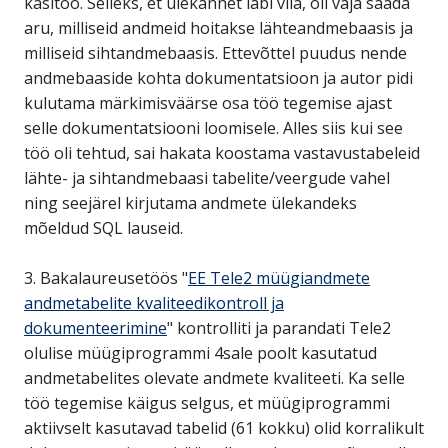
käsitöö. Selleks, et ülekannet läbi viia, oli vaja saada
aru, milliseid andmeid hoitakse lähteandmebaasis ja
milliseid sihtandmebaasis. Ettevõttel puudus nende
andmebaaside kohta dokumentatsioon ja autor pidi
kulutama märkimisväärse osa töö tegemise ajast
selle dokumentatsiooni loomisele. Alles siis kui see
töö oli tehtud, sai hakata koostama vastavustabeleid
lähte- ja sihtandmebaasi tabelite/veergude vahel
ning seejärel kirjutama andmete ülekandeks
mõeldud SQL lauseid.
3. Bakalaureusetöös "
EE Tele2 müügiandmete
andmetabelite kvaliteedikontroll ja
dokumenteerimine
" kontrolliti ja parandati Tele2
olulise müügiprogrammi 4sale poolt kasutatud
andmetabelites olevate andmete kvaliteeti. Ka selle
töö tegemise käigus selgus, et müügiprogrammi
aktiivselt kasutavad tabelid (61 kokku) olid korralikult