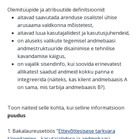
Olemitüüpide ja atribuutide definitsioonid:
aitavad saavutada arenduse osalistel ühise
arusaama valdkonna mõistetest,
aitavad luua kasutajaliidest ja kasutusjuhendeid,
on aluseks valikute tegemisel andmebaasi
andmestruktuuride disainimise e tehnilise
kavandamise käigus,
on vajalik sisendinfo, kui soovida erinevatest
allikatest saadud andmeid kokku panna e
integreerida (näiteks, kas klient andmebaasis A
on sama, mis tarbija andmebaasis B?).
Toon näiteid selle kohta, kui selline informatsioon
puudus
.
1. Bakalaureusetöös "
Ettevõttesisese tarkvara
täiendamine - kasutajaliidese ja andmebaasi