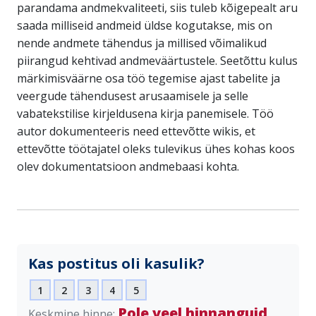
parandama andmekvaliteeti, siis tuleb kõigepealt aru
saada milliseid andmeid üldse kogutakse, mis on
nende andmete tähendus ja millised võimalikud
piirangud kehtivad andmeväärtustele. Seetõttu kulus
märkimisväärne osa töö tegemise ajast tabelite ja
veergude tähendusest arusaamisele ja selle
vabatekstilise kirjeldusena kirja panemisele. Töö
autor dokumenteeris need ettevõtte wikis, et
ettevõtte töötajatel oleks tulevikus ühes kohas koos
olev dokumentatsioon andmebaasi kohta.
Kas postitus oli kasulik?
1
2
3
4
5
Pole veel hinnanguid
Keskmine hinne: