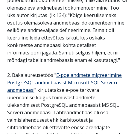
pühendatud dokumenteerimisele, mille alla kuulus ka
olemasoleva andmebaasi dokumenteerimine. Töö
üks autor kirjutas (lk 134): "Kõige keerulisemaks
osutus olemasoleva andmebaasi dokumenteerimine,
eelkõige andmeväljade defineerimine. Esmalt oli
keeruline leida ettevõttes isikut, kes oskaks
konkreetse andmebaasi kohta detailset
informatsiooni jagada. Samuti selgus hiljem, et nii
mõndagi tabelit andmebaasis enam ei kasutatagi."
2. Bakalaureusetöös "
E-poe andmete migreerimine
PostgreSQL andmebaasist Microsoft SQL Serveri
andmebaasi
" kirjutatakse e-poe tarkvara
uuendamise käigus toimuvast andmete
ülekandmisest PostgreSQL andmebaasist MS SQL
Serveri andmebaasi. Lähteandmebaas oli osa
valmislahendusest ehk karbitootest ja
sihtandmebaas oli ettevõtte enese arendajate