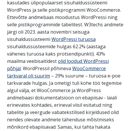
kasutades ülipopulaarset sisuhaldussüsteemi
WordPress ja selle pistikprogrammi WooCommerce.
Ettevõtte andmebaas moodustus WordPressi ning
selle pistikprogrammide tabelitest. W3techs andmete
järgi oli 2023. aasta novembri seisuga
sisuhaldussüsteemi
WordPressi turuosa
sisuhaldussüsteemide hulgas 62.2% (aastaga
vähenes turuosa kaks protsendipunkti). 43%
maailma veebisaitidest
olid loodud WordPressi
põhjal
. WordPressil põhineva
WooCommerce
tarkvaral oli suurim
– 29% suurune – turuosa e-poe
tarkvarade hulgas. Ja ometigi tuli kohe töö tegemise
algul välja, et WooCommerce ja WordPress
andmebaasi dokumentatsioon on ebapiisav - laiali
erinevates kohtades, erineval viisil esitatud ning
tabelite ja veergude vabatekstilised kirjeldused olid
nendes olevate andmete tähenduse mõistmiseks
mõnikord ebapiisavad. Samas, kui tahta hakata