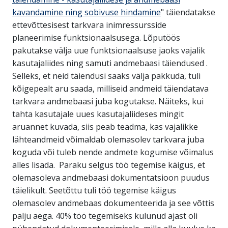
kavandamine ning sobivuse hindamine
" täiendatakse
ettevõttesisest tarkvara inimressursside
planeerimise funktsionaalsusega. Lõputöös
pakutakse välja uue funktsionaalsuse jaoks vajalik
kasutajaliides ning samuti andmebaasi täiendused .
Selleks, et neid täiendusi saaks välja pakkuda, tuli
kõigepealt aru saada, milliseid andmeid täiendatava
tarkvara andmebaasi juba kogutakse. Näiteks, kui
tahta kasutajale uues kasutajaliideses mingit
aruannet kuvada, siis peab teadma, kas vajalikke
lähteandmeid võimaldab olemasolev tarkvara juba
koguda või tuleb nende andmete kogumise võimalus
alles lisada. Paraku selgus töö tegemise käigus, et
olemasoleva andmebaasi dokumentatsioon puudus
täielikult. Seetõttu tuli töö tegemise käigus
olemasolev andmebaas dokumenteerida ja see võttis
palju aega. 40% töö tegemiseks kulunud ajast oli