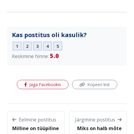
Kas postitus oli kasulik?
1
2
3
4
5
5.0
Keskmine hinne:
(avaneb uues aknas)
Jaga Facebookis
Kopeeri link
Eelmine postitus
Järgmine postitus
Milline on tüüpiline
Miks on halb mõte