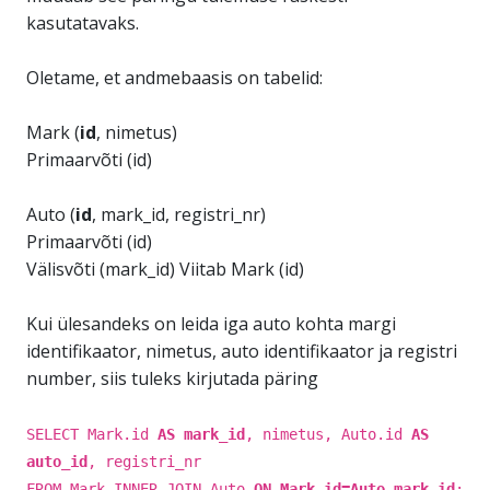
kasutatavaks.
Oletame, et andmebaasis on tabelid:
Mark (
id
, nimetus)
Primaarvõti (id)
Auto (
id
, mark_id, registri_nr)
Primaarvõti (id)
Välisvõti (mark_id) Viitab Mark (id)
Kui ülesandeks on leida iga auto kohta margi
identifikaator, nimetus, auto identifikaator ja registri
number, siis tuleks kirjutada päring
SELECT Mark.id
AS mark_id
, nimetus, Auto.id
AS
auto_id
, registri_nr
FROM Mark INNER JOIN Auto
ON Mark.id=Auto.mark_id
;