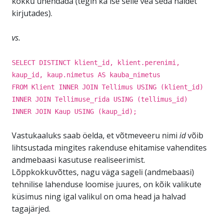
kokku ühendada (tegin ka ise selle vea seda näidet
kirjutades).
vs.
SELECT DISTINCT klient_id, klient.perenimi,
kaup_id, kaup.nimetus AS kauba_nimetus
FROM Klient INNER JOIN Tellimus USING (klient_id)
INNER JOIN Tellimuse_rida USING (tellimus_id)
INNER JOIN Kaup USING (kaup_id);
Vastukaaluks saab öelda, et võtmeveeru nimi
id
võib
lihtsustada mingites rakenduse ehitamise vahendites
andmebaasi kasutuse realiseerimist.
Lõppkokkuvõttes, nagu väga sageli (andmebaasi)
tehnilise lahenduse loomise juures, on kõik valikute
küsimus ning igal valikul on oma head ja halvad
tagajärjed.