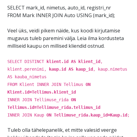
SELECT mark_id, nimetus, auto_id, registri_nr
FROM Mark INNER JOIN Auto USING (mark_id);
Veel üks, veidi pikem näide, kus koodi kirjutamise
mugavus tuleb paremini välja. Leia ilma kordusteta
milliseid kaupu on millised kliendid ostnud.
SELECT DISTINCT
klient.id AS klient_id
,
klient.perenimi,
kaup.id AS kaup_id
, kaup.nimetus
AS kauba_nimetus
FROM Klient INNER JOIN Tellimus
ON
Klient.id=Tellimus.klient_id
INNER JOIN Tellimuse_rida
ON
Tellimus.id=Tellimuse_rida.tellimus_id
INNER JOIN Kaup
ON Tellimuse_rida.kaup_id=Kaup.id
;
Tuleb olla tähelepanelik, et mitte valesid veerge