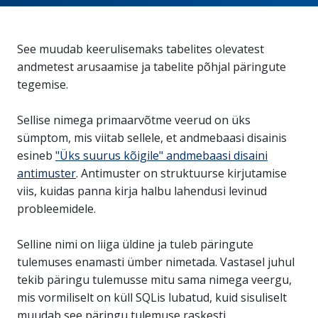
See muudab keerulisemaks tabelites olevatest
andmetest arusaamise ja tabelite põhjal päringute
tegemise.
Sellise nimega primaarvõtme veerud on üks
sümptom, mis viitab sellele, et andmebaasi disainis
esineb
"Üks suurus kõigile" andmebaasi disaini
antimuster
. Antimuster on struktuurse kirjutamise
viis, kuidas panna kirja halbu lahendusi levinud
probleemidele.
Selline nimi on liiga üldine ja tuleb päringute
tulemuses enamasti ümber nimetada. Vastasel juhul
tekib päringu tulemusse mitu sama nimega veergu,
mis vormiliselt on küll SQLis lubatud, kuid sisuliselt
muudab see päringu tulemuse raskesti