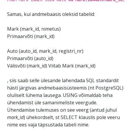
Samas, kui andmebaasis oleksid tabelid:
Mark (mark_id, nimetus)
Primaarvõti (mark_id)
Auto (auto_id, mark_id, registri_nr)
Primaarvõti (auto_id)
Välisvõti (mark_id) Viitab Mark (mark_id)
, siis saab selle ülesande lahendada SQL standardit
hästi järgivas andmebaasisüsteemis (nt PostgreSQL)
oluliselt lühema lausega. USING võimaldab teha
ühendamist üle samanimeliste veergude.
Ühendamise tulemuses on see veerg (antud juhul
mark_id
) ühekordselt, st SELECT klauslis pole veeru
nime ees vaja täpsustada tabeli nime.