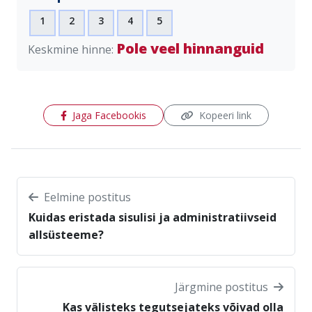
1
2
3
4
5
Pole veel hinnanguid
Keskmine hinne:
(avaneb uues aknas)
Jaga Facebookis
Kopeeri link
Eelmine postitus
Kuidas eristada sisulisi ja administratiivseid
allsüsteeme?
Järgmine postitus
Kas välisteks tegutsejateks võivad olla