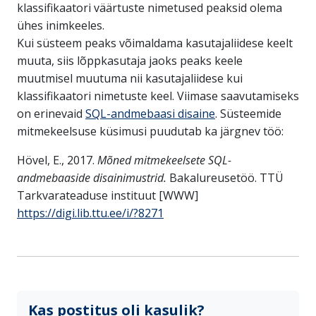
klassifikaatori väärtuste nimetused peaksid olema
ühes inimkeeles.
Kui süsteem peaks võimaldama kasutajaliidese keelt
muuta, siis lõppkasutaja jaoks peaks keele
muutmisel muutuma nii kasutajaliidese kui
klassifikaatori nimetuste keel. Viimase saavutamiseks
on erinevaid
SQL-andmebaasi disaine
. Süsteemide
mitmekeelsuse küsimusi puudutab ka järgnev töö:
Hövel, E., 2017.
Mõned mitmekeelsete SQL-
andmebaaside disainimustrid.
Bakalureusetöö. TTÜ
Tarkvarateaduse instituut [WWW]
https://digi.lib.ttu.ee/i/?8271
Kas postitus oli kasulik?