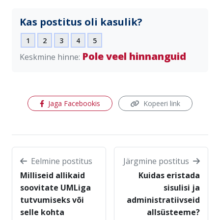
Kas postitus oli kasulik?
1
2
3
4
5
Pole veel hinnanguid
Keskmine hinne:
(avaneb uues aknas)
Jaga Facebookis
Kopeeri link
Eelmine postitus
Järgmine postitus
Milliseid allikaid
Kuidas eristada
soovitate UMLiga
sisulisi ja
tutvumiseks või
administratiivseid
selle kohta
allsüsteeme?