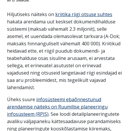
Hiljutiseks näiteks on
kriitika riigi otsuse suhtes
hakata arendama uut keskset dokumendihalduse
süsteemi (maksab vähemalt 2.3 miljonit), selle
asemel, et uuendada olemasolevat tarkvara (A-Dok;
maksaks hinnanguliselt vähemalt 400 000). Kriitikud
heidavad ette, et riigil puudub dokumendi- ja
teabehalduse osas sisuline arusaam, ei arvestata
sellega, et erinevatel asutustel on erinevad
vajadused ning otsuseid langetavad riigi esindajad ei
saa aru probleemidest, mis tegelikult vajavad
lahendamist.
Üheks suure
infosüsteemi ebaõnnestunud
arendamise näiteks on Ruumilise planeeringu
infosüsteem (RPIS)
. See loodi detailplaneeringutete
avaliku väljapaneku kättesaadavuse parandamiseks
ning planeeringute kooskõlastamise kiiremaks,