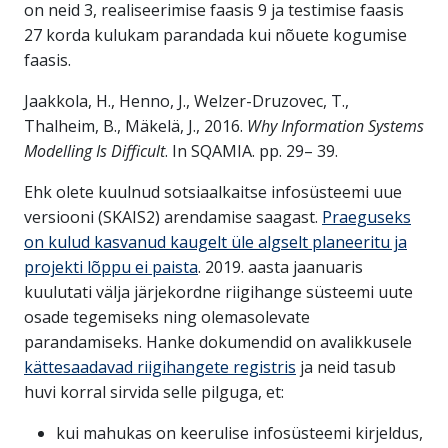
on neid 3, realiseerimise faasis 9 ja testimise faasis
27 korda kulukam parandada kui nõuete kogumise
faasis.
Jaakkola, H., Henno, J., Welzer-Druzovec, T.,
Thalheim, B., Mäkelä, J., 2016.
Why Information Systems
Modelling Is Difficult
. In SQAMIA. pp. 29– 39.
Ehk olete kuulnud sotsiaalkaitse infosüsteemi uue
versiooni (SKAIS2) arendamise saagast.
Praeguseks
on kulud kasvanud kaugelt üle algselt planeeritu ja
projekti lõppu ei paista
. 2019. aasta jaanuaris
kuulutati välja järjekordne riigihange süsteemi uute
osade tegemiseks ning olemasolevate
parandamiseks. Hanke dokumendid on avalikkusele
kättesaadavad riigihangete registris
ja neid tasub
huvi korral sirvida selle pilguga, et:
kui mahukas on keerulise infosüsteemi kirjeldus,