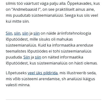
silmis töö väärtust väga palju alla. Õppekavades, kus
on "Andmebaasid I", on see praktiliselt ainus aine,
mis puudutab süsteemianalüüsi. Seega kus siis veel
kui mitte siin.
Siin
,
siin
,
siin
ja
siin
on näide äriinfotehnoloogia
lõputöödest, mille sisuks oli mahukas
süsteemianalüüs. Kuid ka informaatika arenduse
teemalistes lõputöödes ei tohi süsteemianalüüs
puududa.
Siin
ja
siin
on näited informaatika
lõputöödest, kus süsteemianalüüs on hästi olemas.
Lõpetuseks
veel üks pildirida
, mis illustreerib seda,
mis võib süsteemi arendamise, sh analüüsi käigus
valesti minna.