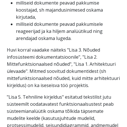
milliseid dokumente peavad pakkumise
koostajad, sh majandusinimesed oskama
kirjutada,
milliseid dokumente peavad pakkumisele
reageerijad ja ka hiljem analüütikud ning
arendajad oskama lugeda.
Huvi korral vaadake näiteks "Lisa 3. Nõuded
infosüsteemi dokumentatsioonile", "Lisa 2.
Mittefunktsionaalsed nõuded", "Lisa 1. Arhitektuuri
ülevaade". Mitmed soovitud dokumentidest (sh
mittefunktsionaalsed nõuded, kuid mitte arhitektuuri
kirjeldus) on ka iseseisva töö projektis.
"Lisa 5. Tehniline kirjeldus" esitatud tekstilist jutu
süsteemilt oodatavatest funktsionaalsustest peab
süsteemianalüütik oskama tõlkida täpsemate
mudelite keelde (kasutusjuhtude mudelid,
protsessimudelid, seisundidiagrammid, andmemudel