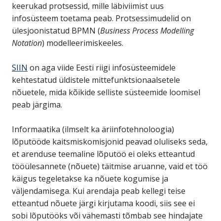
keerukad protsessid, mille läbiviimist uus
infosüsteem toetama peab. Protsessimudelid on
ülesjoonistatud BPMN (
Business Process Modelling
Notation
) modelleerimiskeeles.
SIIN
on aga viide Eesti riigi infosüsteemidele
kehtestatud üldistele mittefunktsionaalsetele
nõuetele, mida kõikide selliste süsteemide loomisel
peab järgima.
Informaatika (ilmselt ka äriinfotehnoloogia)
lõputööde kaitsmiskomisjonid peavad oluliseks seda,
et arenduse teemaline lõputöö ei oleks etteantud
tööülesannete (nõuete) täitmise aruanne, vaid et töö
käigus tegeletakse ka nõuete kogumise ja
väljendamisega. Kui arendaja peab kellegi teise
etteantud nõuete järgi kirjutama koodi, siis see ei
sobi lõputööks või vähemasti tõmbab see hindajate