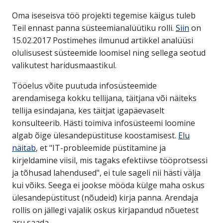
Oma iseseisva töö projekti tegemise käigus tuleb
Teil ennast panna süsteemianalüütiku rolli.
Siin
on
15.02.2017 Postimehes ilmunud artikkel analüüsi
olulisusest süsteemide loomisel ning sellega seotud
valikutest haridusmaastikul.
Tööelus võite puutuda infosüsteemide
arendamisega kokku tellijana, täitjana või näiteks
tellija esindajana, kes täitjat igapäevaselt
konsulteerib. Hästi toimiva infosüsteemi loomine
algab õige ülesandepüstituse koostamisest.
Elu
näitab
, et "IT-probleemide püstitamine ja
kirjeldamine viisil, mis tagaks efektiivse tööprotsessi
ja tõhusad lahendused", ei tule sageli nii hästi välja
kui võiks. Seega ei jookse mööda külge maha oskus
ülesandepüstitust (nõudeid) kirja panna. Arendaja
rollis on jällegi vajalik oskus kirjapandud nõuetest
aru saada.