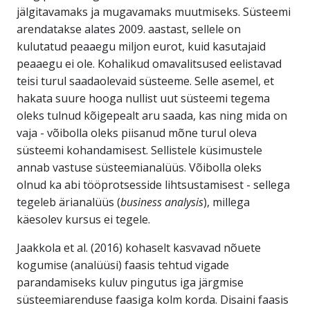
jälgitavamaks ja mugavamaks muutmiseks. Süsteemi
arendatakse alates 2009. aastast, sellele on
kulutatud peaaegu miljon eurot, kuid kasutajaid
peaaegu ei ole. Kohalikud omavalitsused eelistavad
teisi turul saadaolevaid süsteeme. Selle asemel, et
hakata suure hooga nullist uut süsteemi tegema
oleks tulnud kõigepealt aru saada, kas ning mida on
vaja - võibolla oleks piisanud mõne turul oleva
süsteemi kohandamisest. Sellistele küsimustele
annab vastuse süsteemianalüüs. Võibolla oleks
olnud ka abi tööprotsesside lihtsustamisest - sellega
tegeleb ärianalüüs (
business analysis
), millega
käesolev kursus ei tegele.
Jaakkola et al. (2016) kohaselt kasvavad nõuete
kogumise (analüüsi) faasis tehtud vigade
parandamiseks kuluv pingutus iga järgmise
süsteemiarenduse faasiga kolm korda. Disaini faasis