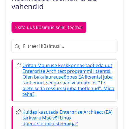
vahendid
Esita uus küsimus sellel teemal
Filtreeri küsimusi
Üritan Mauruse keskkonnas taotleda uut
Enterprise Architect programmi litsentsi.
Olen bakalaureuseõppes EA litsentsi juba
taotlenud, seega saan veateate, et "Te
olete seda ressurssi juba taotlenud". Mida
teha?
Kuidas kasutada Enterprise Architect (EA)
tarkvara Mac või Linux
operatsioonisüsteemiga?