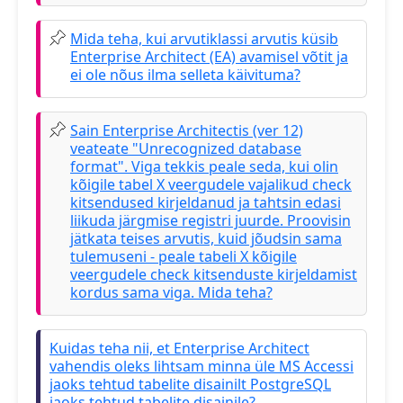
Mida teha, kui arvutiklassi arvutis küsib
Enterprise Architect (EA) avamisel võtit ja
ei ole nõus ilma selleta käivituma?
Sain Enterprise Architectis (ver 12)
veateate "Unrecognized database
format". Viga tekkis peale seda, kui olin
kõigile tabel X veergudele vajalikud check
kitsendused kirjeldanud ja tahtsin edasi
liikuda järgmise registri juurde. Proovisin
jätkata teises arvutis, kuid jõudsin sama
tulemuseni - peale tabeli X kõigile
veergudele check kitsenduste kirjeldamist
kordus sama viga. Mida teha?
Kuidas teha nii, et Enterprise Architect
vahendis oleks lihtsam minna üle MS Accessi
jaoks tehtud tabelite disainilt PostgreSQL
jaoks tehtud tabelite disainile?