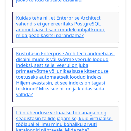
Kuidas teha nii, et Enterprise Architect
vahendis ei genereeritaks PostgreSQL
andmebaasi disaini mudeli põhjal koodi,
mida peab käsitsi parandama?
Kustutasin Enterprise Architecti andmebaasi
disaini mudelis välisvõtme veerule loodud
indeksi, sest sellel veerul on juba
primaarvõtme või unikaalsuse kitsenduse
toetuseks automaatselt loodud indeks.
Hiljem avastasin, et see indeks on tagasi
tekkinud? Miks see nii on ja kuidas seda
vältida?
Lõin ühenduse virtuaalse töölauaga ning
seadistasin failide jagamise, kuid virtuaalsel
töölaual ei ilmu minu kohaliku arvuti
kataloogid nähtavale. Mida teha?