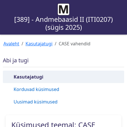
[389] - Andmebaasid II (ITI0207)
(sügis 2025)
Avaleht
Kasutajatugi
CASE vahendid
Abi ja tugi
Kasutajatugi
Korduvad küsimused
Uusimad küsimused
Küsimused teemal: CASE