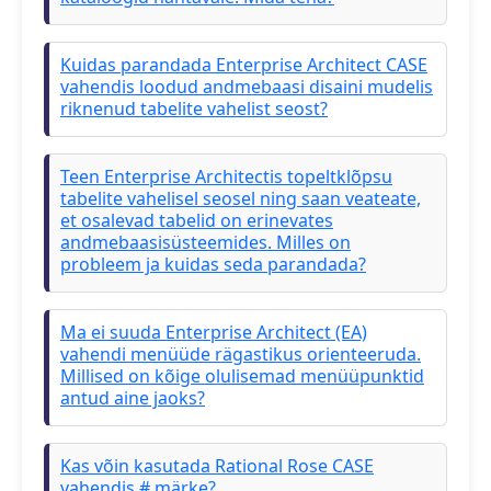
Kuidas parandada Enterprise Architect CASE
vahendis loodud andmebaasi disaini mudelis
riknenud tabelite vahelist seost?
Teen Enterprise Architectis topeltklõpsu
tabelite vahelisel seosel ning saan veateate,
et osalevad tabelid on erinevates
andmebaasisüsteemides. Milles on
probleem ja kuidas seda parandada?
Ma ei suuda Enterprise Architect (EA)
vahendi menüüde rägastikus orienteeruda.
Millised on kõige olulisemad menüüpunktid
antud aine jaoks?
Kas võin kasutada Rational Rose CASE
vahendis # märke?