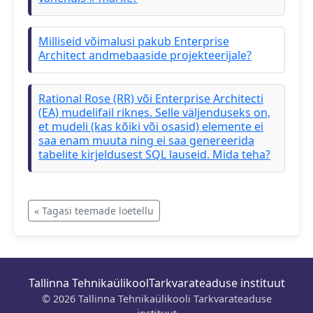
Milliseid võimalusi pakub Enterprise
Architect andmebaaside projekteerijale?
Rational Rose (RR) või Enterprise Architecti
(EA) mudelifail riknes. Selle väljenduseks on,
et mudeli (kas kõiki või osasid) elemente ei
saa enam muuta ning ei saa genereerida
tabelite kirjeldusest SQL lauseid. Mida teha?
« Tagasi teemade loetellu
Tallinna Tehnikaülikool
Tarkvarateaduse instituut
© 2026 Tallinna Tehnikaülikooli Tarkvarateaduse