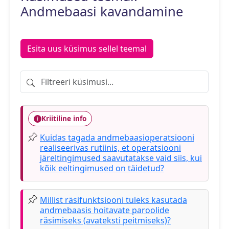
Andmebaasi kavandamine
Esita uus küsimus sellel teemal
Filtreeri küsimusi
Kriitiline info
Kuidas tagada andmebaasioperatsiooni
realiseerivas rutiinis, et operatsiooni
järeltingimused saavutatakse vaid siis, kui
kõik eeltingimused on täidetud?
Millist räsifunktsiooni tuleks kasutada
andmebaasis hoitavate paroolide
räsimiseks (avateksti peitmiseks)?