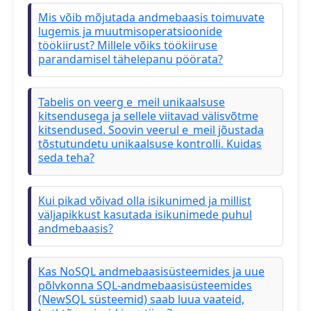
Mis võib mõjutada andmebaasis toimuvate
lugemis ja muutmisoperatsioonide
töökiirust? Millele võiks töökiiruse
parandamisel tähelepanu pöörata?
Tabelis on veerg e_meil unikaalsuse
kitsendusega ja sellele viitavad välisvõtme
kitsendused. Soovin veerul e_meil jõustada
tõstutundetu unikaalsuse kontrolli. Kuidas
seda teha?
Kui pikad võivad olla isikunimed ja millist
väljapikkust kasutada isikunimede puhul
andmebaasis?
Kas NoSQL andmebaasisüsteemides ja uue
põlvkonna SQL-andmebaasisüsteemides
(NewSQL süsteemid) saab luua vaateid,