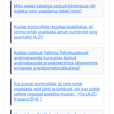
Miks peaks tabeliga seotud kitsenduse või
indeksi nimi sisaldama tabeli nime?
Kuidas kontrollida regulaaravaldisega, et
string tohib sisaldada ainult numbreid ning
suurtähti (A-Z)?
Kuidas sobitub Tallinna Tehnikaülikooli
andmebaaside kursustes õpitud
andmebaaside projekteerimise lähenemine
erinevate arendusmetoodikatega?
Kui soovin kontrollida, et nimi tohib
sisaldada vaid tähti ja tühikuid, siis kas sobib
selline regulaaravaldise muster: '^([a-zA-Z]|
[[:space:]])+$' ?