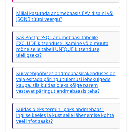
Millal kasutada andmebaasis EAV disaini või
JSONB tüüpi veergu?
Kas PostgreSQL andmebaasi tabelile
EXCLUDE kitsenduse lisamine võib muuta
mõne selle tabeli UNIQUE kitsenduse
üleliigseks?
Kui veebipõhises andmebaasirakenduses on
vaja esitada päringu tulemusi lehekülgede
kaupa, siis kuidas oleks kõige parem
vastavat päringut andmebaasis teha?
Kuidas oleks termin "paks andmebaas"
inglise keeles ja kust selle lähenemise kohta
veel infot saaks?