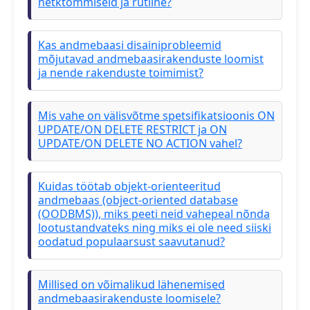
hetktõmmiseid ja rutiine?
Kas andmebaasi disainiprobleemid
mõjutavad andmebaasirakenduste loomist
ja nende rakenduste toimimist?
Mis vahe on välisvõtme spetsifikatsioonis ON
UPDATE/ON DELETE RESTRICT ja ON
UPDATE/ON DELETE NO ACTION vahel?
Kuidas töötab objekt-orienteeritud
andmebaas (object-oriented database
(OODBMS)), miks peeti neid vahepeal nõnda
lootustandvateks ning miks ei ole need siiski
oodatud populaarsust saavutanud?
Millised on võimalikud lähenemised
andmebaasirakenduste loomisele?