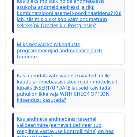
Kas oleks mõistlik hoida andmebaasis
asukoha andmeid aadressi ja riigi
kombinatsiooni asemel koordinaatidena? Kui
jah, siis mis oleks sobivaim andmetüüp
selleks(nii Oracles kui Postgresis)?
Miks peavad ka rakenduste
programmeerijad andmebaase hästi
tundma?
Kas uuendatavate vaadete (vaated, mille
kaudu andmebaasisüsteem põhimõtteliselt
lubaks INSERT/UPDATE lauseid käivitada)
puhul on ikka vaja WITH CHECK OPTION
kitsendust kasutada?
Kas andmete andmebaasi tasemel
valideerimine (eelnevalt defineeritud
reeglitele vastavuse kontrollimine) on hea