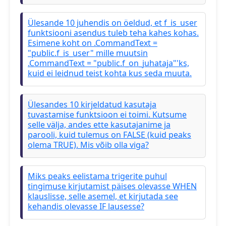
Ülesande 10 juhendis on öeldud, et f_is_user
funktsiooni asendus tuleb teha kahes kohas.
Esimene koht on .CommandText =
"public.f_is_user" mille muutsin
.CommandText = "public.f_on_juhataja"'ks,
kuid ei leidnud teist kohta kus seda muuta.
Ülesandes 10 kirjeldatud kasutaja
tuvastamise funktsioon ei toimi. Kutsume
selle välja, andes ette kasutajanime ja
parooli, kuid tulemus on FALSE (kuid peaks
olema TRUE). Mis võib olla viga?
Miks peaks eelistama trigerite puhul
tingimuse kirjutamist päises olevasse WHEN
klauslisse, selle asemel, et kirjutada see
kehandis olevasse IF lausesse?