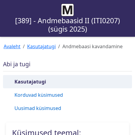
[389] - Andmebaasid II (ITI0207)
(sügis 2025)
Avaleht
Kasutajatugi
Andmebaasi kavandamine
Abi ja tugi
Kasutajatugi
Korduvad küsimused
Uusimad küsimused
Küsimused teemal: