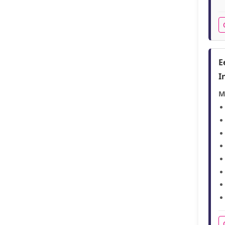
E
I
M