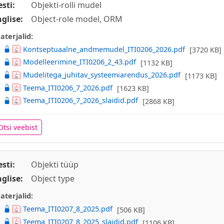
esti:
Objekti-rolli mudel
nglise:
Object-role model, ORM
aterjalid:
Kontseptuaalne_andmemudel_ITI0206_2026.pdf
[3720 KB]
Modelleerimine_ITI0206_2_43.pdf
[1132 KB]
Mudelitega_juhitav_systeemiarendus_2026.pdf
[1173 KB]
Teema_ITI0206_7_2026.pdf
[1623 KB]
Teema_ITI0206_7_2026_slaidid.pdf
[2868 KB]
Otsi veebist
esti:
Objekti tüüp
nglise:
Object type
aterjalid:
Teema_ITI0207_8_2025.pdf
[506 KB]
Teema_ITI0207_8_2025_slaidid.pdf
[1106 KB]