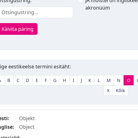
tsingustring:
JA mõistel on ingliskee
akronüüm
Käivita päring
ige eestikeelse termini esitäht:
A
B
C
D
E
F
G
H
I
J
K
L
M
N
O
X
Kõik
esti:
Objekt
nglise:
Object
aterjalid: