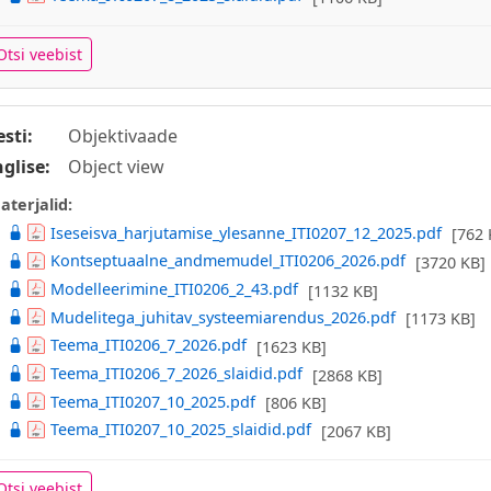
Otsi veebist
esti:
Objektivaade
nglise:
Object view
aterjalid:
Iseseisva_harjutamise_ylesanne_ITI0207_12_2025.pdf
[762 
Kontseptuaalne_andmemudel_ITI0206_2026.pdf
[3720 KB]
Modelleerimine_ITI0206_2_43.pdf
[1132 KB]
Mudelitega_juhitav_systeemiarendus_2026.pdf
[1173 KB]
Teema_ITI0206_7_2026.pdf
[1623 KB]
Teema_ITI0206_7_2026_slaidid.pdf
[2868 KB]
Teema_ITI0207_10_2025.pdf
[806 KB]
Teema_ITI0207_10_2025_slaidid.pdf
[2067 KB]
Otsi veebist