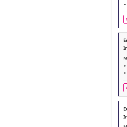
E
I
M
E
I
M