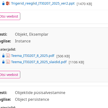
Trigerid_reeglid_ITI0207_2025_ver2.ppt
[1470 KB]
Otsi veebist
esti:
Objekt, Eksemplar
nglise:
Instance
aterjalid:
Teema_ITI0207_8_2025.pdf
[506 KB]
Teema_ITI0207_8_2025_slaidid.pdf
[1106 KB]
Otsi veebist
esti:
Objektide püsisalvestamine
nglise:
Object persistence
aterjalid: