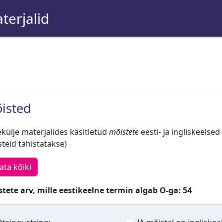
terjalid
isted
külje materjalides käsitletud
mõistete
eesti- ja ingliskeelsed
teid tähistatakse)
ata kõiki
tete arv, mille eestikeelne termin algab O-ga: 54