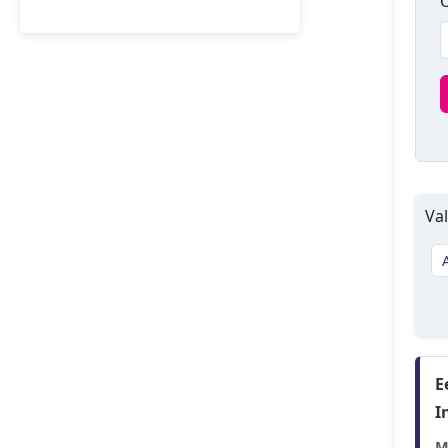
O
Val
E
I
M