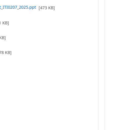
t_ITI0207_2025.ppt
[473 KB]
1 KB]
]
KB]
78 KB]