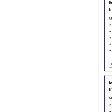
E
I
M
E
I
M