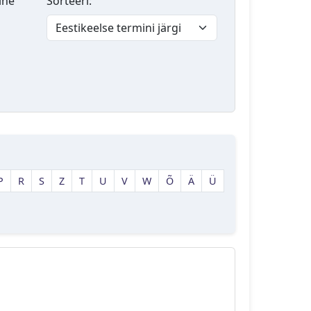
lne
Sorteeri:
P
R
S
Z
T
U
V
W
Õ
Ä
Ü