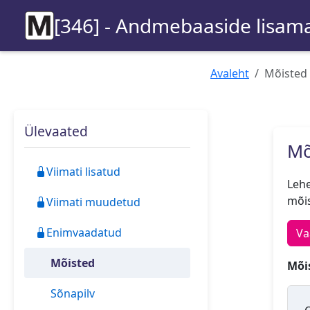
[346] - Andmebaaside lisama
Avaleht
Mõisted
Ülevaated
Mõ
Viimati lisatud
Lehe
mõis
Viimati muudetud
Enimvaadatud
Va
Mõisted
Mõis
Sõnapilv