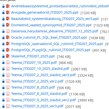
Andmebaasisysteemid_protseduursetest_rutiinidest_yldisel
Arvujada_generaatorid_ITI0207_2025.ppt
[1320 KB]
Baastabelid_systeemikataloog_ITI0207_2025_ver3.ppt
[131
Domeenid_vaated_synonyymid_ITI0207_2025.ppt
[1323 KB
Iseseisva_harjutamise_ylesanne_ITI0207_12_2025.pdf
[762 
Oracle_rutiinid_PL_SQL_keel_ITI0207_2025.ppt
[1638 KB]
PostgreSQL_operaatorid_SQL_rutiinid_ITI0207_2025.ppt
[9
PostgreSQL_PLpgSQL_rutiinid_ITI0207_2025.ppt
[491 KB]
Skeemid_ITI0207_2025.ppt
[740 KB]
Teema_ITI0207_10_2025.pdf
[806 KB]
Teema_ITI0207_10_2025_slaidid.pdf
[2067 KB]
Teema_ITI0207_2_2025_slaidid_ver3.pdf
[3324 KB]
Teema_ITI0207_2_2025_ver2.pdf
[1526 KB]
Teema_ITI0207_8_2025.pdf
[506 KB]
Teema_ITI0207_8_2025_slaidid.pdf
[1106 KB]
Teema_ITI0207_9_2025_slaidid_ver2.pdf
[3900 KB]
Teema_ITI0207_9_2025_ver3.pdf
[2071 KB]