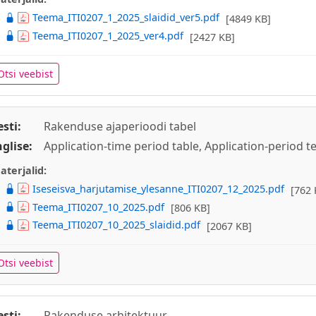
Teema_ITI0207_1_2025_slaidid_ver5.pdf
[4849 KB]
Teema_ITI0207_1_2025_ver4.pdf
[2427 KB]
Otsi veebist
esti:
Rakenduse ajaperioodi tabel
nglise:
Application-time period table, Application-period t
aterjalid:
Iseseisva_harjutamise_ylesanne_ITI0207_12_2025.pdf
[762 
Teema_ITI0207_10_2025.pdf
[806 KB]
Teema_ITI0207_10_2025_slaidid.pdf
[2067 KB]
Otsi veebist
esti:
Rakenduse arhitektuur