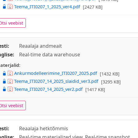
Teema_ITI0207_1_2025_ver4.pdf
[2427 KB]
Otsi veebist
esti:
Reaalaja andmeait
nglise:
Real-time data warehouse
aterjalid:
Ankurmodelleerimine_ITI0207_2025.pdf
[1432 KB]
Teema_ITI0207_14_2025_slaidid_ver3.pdf
[3295 KB]
Teema_ITI0207_14_2025_ver2.pdf
[1417 KB]
Otsi veebist
esti:
Reaalaja hetktõmmis
nglise:
Real-time materialized view, Real-time snapshot