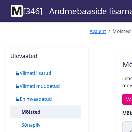
[346] - Andmebaaside lisama
Avaleht
Mõisted
Ülevaated
Mõ
Viimati lisatud
Lehe
mõis
Viimati muudetud
Enimvaadatud
Va
Mõisted
Mõis
Sõnapilv