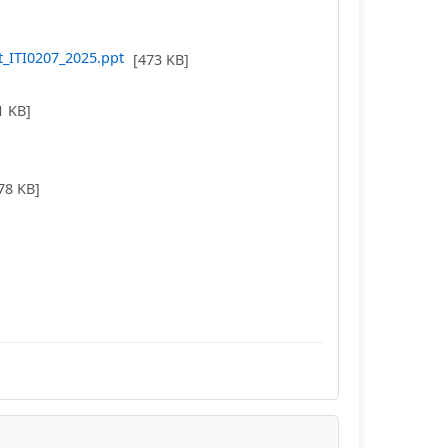
t_ITI0207_2025.ppt
[473 KB]
1 KB]
]
78 KB]