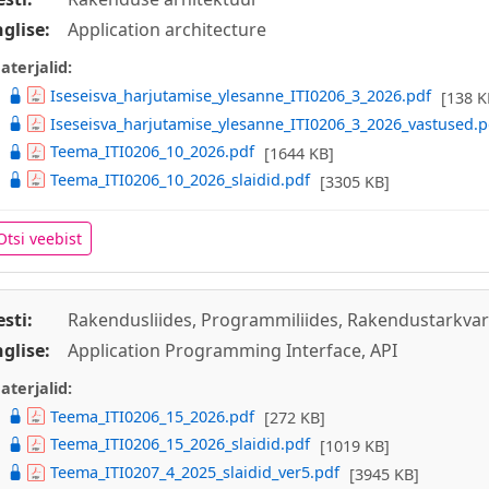
nglise:
Application architecture
aterjalid:
Iseseisva_harjutamise_ylesanne_ITI0206_3_2026.pdf
[138 K
Iseseisva_harjutamise_ylesanne_ITI0206_3_2026_vastused.p
Teema_ITI0206_10_2026.pdf
[1644 KB]
Teema_ITI0206_10_2026_slaidid.pdf
[3305 KB]
Otsi veebist
esti:
Rakendusliides, Programmiliides, Rakendustarkvara l
nglise:
Application Programming Interface, API
aterjalid:
Teema_ITI0206_15_2026.pdf
[272 KB]
Teema_ITI0206_15_2026_slaidid.pdf
[1019 KB]
Teema_ITI0207_4_2025_slaidid_ver5.pdf
[3945 KB]