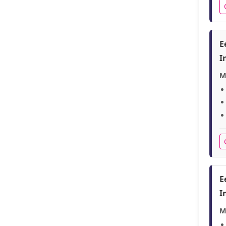
E
I
M
E
I
M