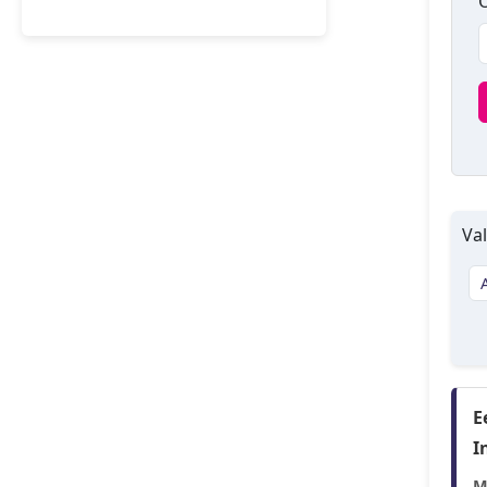
O
Val
E
I
M