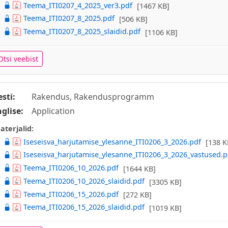
Teema_ITI0207_4_2025_ver3.pdf
[1467 KB]
Teema_ITI0207_8_2025.pdf
[506 KB]
Teema_ITI0207_8_2025_slaidid.pdf
[1106 KB]
Otsi veebist
esti:
Rakendus, Rakendusprogramm
nglise:
Application
aterjalid:
Iseseisva_harjutamise_ylesanne_ITI0206_3_2026.pdf
[138 K
Iseseisva_harjutamise_ylesanne_ITI0206_3_2026_vastused.p
Teema_ITI0206_10_2026.pdf
[1644 KB]
Teema_ITI0206_10_2026_slaidid.pdf
[3305 KB]
Teema_ITI0206_15_2026.pdf
[272 KB]
Teema_ITI0206_15_2026_slaidid.pdf
[1019 KB]