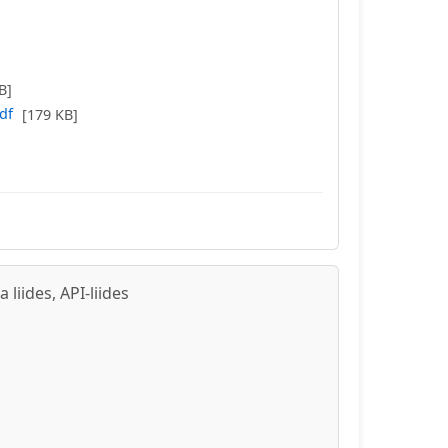
B]
df
[179 KB]
iides, API-liides