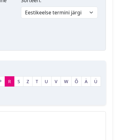
lne
Sorteeri:
P
R
S
Z
T
U
V
W
Õ
Ä
Ü