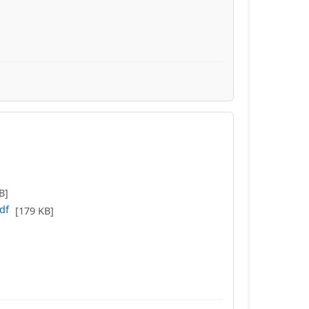
B]
df
[179 KB]