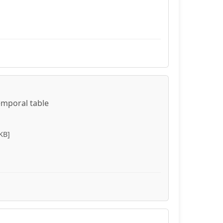
emporal table
KB]