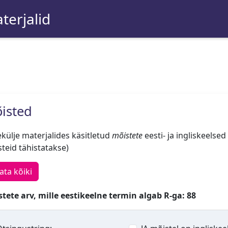
terjalid
isted
külje materjalides käsitletud
mõistete
eesti- ja ingliskeelsed
teid tähistatakse)
ata kõiki
tete arv, mille eestikeelne termin algab R-ga: 88