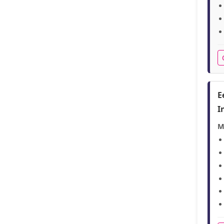
E
I
M