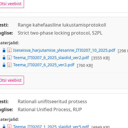
Otsi veebist
esti:
Range kahefaasiline lukustamisprotokoll
nglise:
Strict two-phase locking protocol, S2PL
aterjalid:
Iseseisva_harjutamise_ylesanne_ITI0207_10_2025.pdf
[298 
Teema_ITI0207_6_2025_slaidid_ver2.pdf
[3555 KB]
Teema_ITI0207_6_2025_ver2.pdf
[760 KB]
Otsi veebist
esti:
Rationali unifitseeritud protsess
nglise:
Rational Unified Process, RUP
aterjalid:
Teema_ITI0207_1_2025_slaidid_ver5.pdf
[4849 KB]