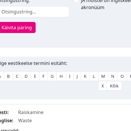
tsingustring:
JA mõistel on ingliskee
akronüüm
Käivita päring
ige eestikeelse termini esitäht:
A
B
C
D
E
F
G
H
I
J
K
L
M
N
O
X
Kõik
esti:
Raiskamine
nglise:
Waste
aterjalid: