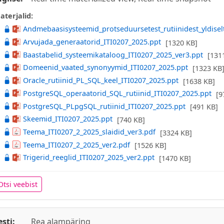
aterjalid:
Andmebaasisysteemid_protseduursetest_rutiinidest_yldisel
Arvujada_generaatorid_ITI0207_2025.ppt
[1320 KB]
Baastabelid_systeemikataloog_ITI0207_2025_ver3.ppt
[131
Domeenid_vaated_synonyymid_ITI0207_2025.ppt
[1323 KB
Oracle_rutiinid_PL_SQL_keel_ITI0207_2025.ppt
[1638 KB]
PostgreSQL_operaatorid_SQL_rutiinid_ITI0207_2025.ppt
[9
PostgreSQL_PLpgSQL_rutiinid_ITI0207_2025.ppt
[491 KB]
Skeemid_ITI0207_2025.ppt
[740 KB]
Teema_ITI0207_2_2025_slaidid_ver3.pdf
[3324 KB]
Teema_ITI0207_2_2025_ver2.pdf
[1526 KB]
Trigerid_reeglid_ITI0207_2025_ver2.ppt
[1470 KB]
Otsi veebist
esti:
Rea alampäring