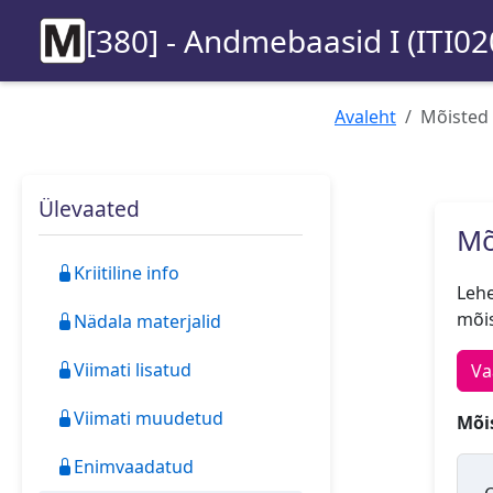
[380] - Andmebaasid I (ITI02
Avaleht
Mõisted
Ülevaated
Mõ
Kriitiline info
Lehe
mõis
Nädala materjalid
Viimati lisatud
Va
Viimati muudetud
Mõis
Enimvaadatud