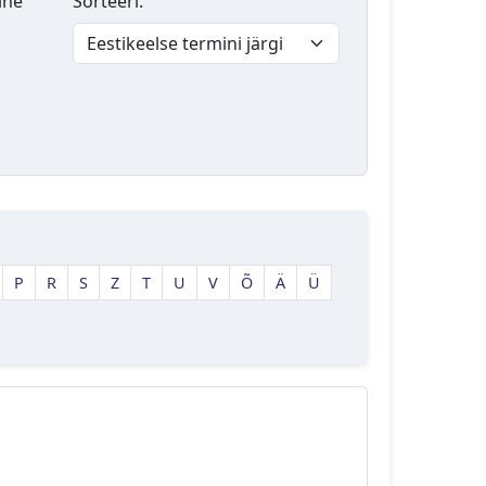
lne
Sorteeri:
P
R
S
Z
T
U
V
Õ
Ä
Ü