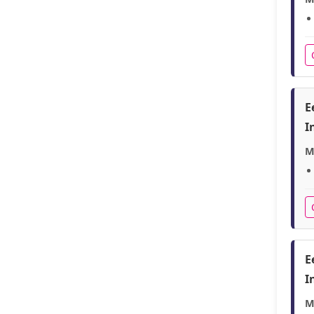
E
I
M
E
I
M