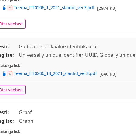
Teema_ITI0206_1_2021_slaidid_ver7.pdf
[2974 KB]
Otsi veebist
esti:
Globaalne unikaalne identifikaator
nglise:
Universally unique identifier, UUID, Globally unique 
aterjalid:
Teema_ITI0206_13_2021_slaidid_ver3.pdf
[840 KB]
Otsi veebist
esti:
Graaf
nglise:
Graph
aterjalid: