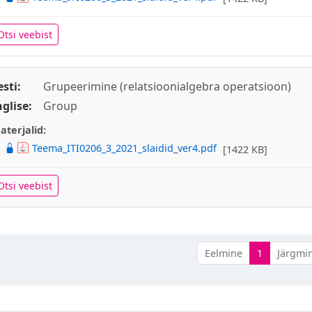
Otsi veebist
esti:
Grupeerimine (relatsioonialgebra operatsioon)
nglise:
Group
aterjalid:
Teema_ITI0206_3_2021_slaidid_ver4.pdf
[1422 KB]
Otsi veebist
Eelmine
1
Järgmi