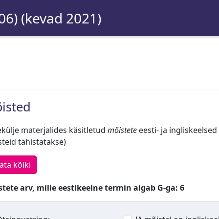
06) (kevad 2021)
isted
külje materjalides käsitletud
mõistete
eesti- ja ingliskeelsed
teid tähistatakse)
ata kõiki
tete arv, mille eestikeelne termin algab G-ga: 6