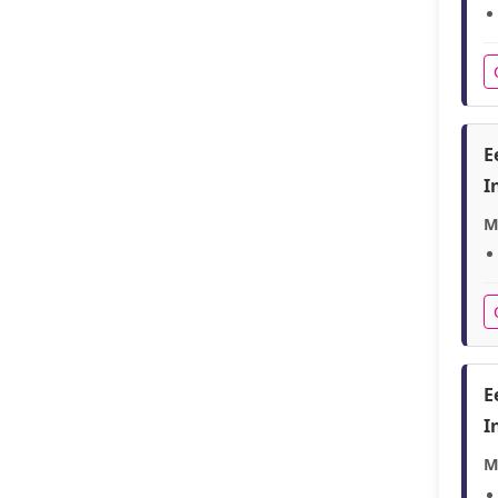
E
I
M
E
I
M