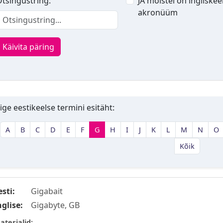
tsingustring:
JA mõistel on ingliskee
akronüüm
Käivita päring
ige eestikeelse termini esitäht:
A
B
C
D
E
F
G
H
I
J
K
L
M
N
O
Kõik
esti:
Gigabait
nglise:
Gigabyte, GB
aterjalid: