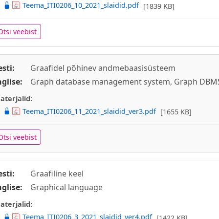
Teema_ITI0206_10_2021_slaidid.pdf
[1839 KB]
Otsi veebist
esti:
Graafidel põhinev andmebaasisüsteem
nglise:
Graph database management system, Graph DBM
aterjalid:
Teema_ITI0206_11_2021_slaidid_ver3.pdf
[1655 KB]
Otsi veebist
esti:
Graafiline keel
nglise:
Graphical language
aterjalid:
Teema_ITI0206_3_2021_slaidid_ver4.pdf
[1422 KB]