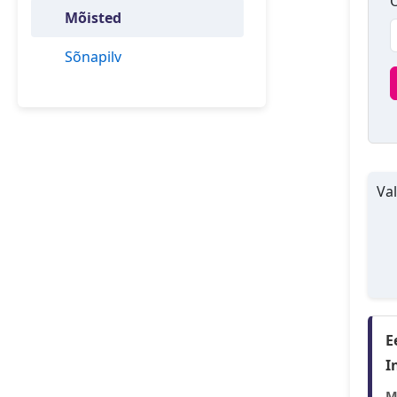
O
Mõisted
Sõnapilv
Val
E
I
M