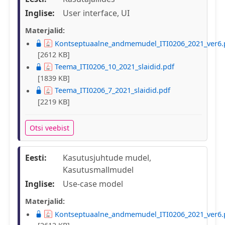
Inglise:
User interface, UI
Materjalid:
Kontseptuaalne_andmemudel_ITI0206_2021_ver6.
[2612 KB]
Teema_ITI0206_10_2021_slaidid.pdf
[1839 KB]
Teema_ITI0206_7_2021_slaidid.pdf
[2219 KB]
Otsi veebist
Eesti:
Kasutusjuhtude mudel,
Kasutusmallmudel
Inglise:
Use-case model
Materjalid:
Kontseptuaalne_andmemudel_ITI0206_2021_ver6.