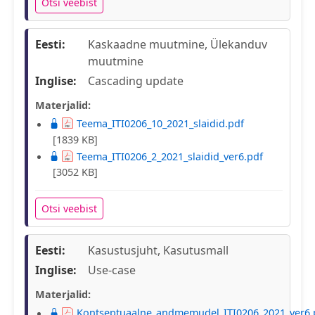
Otsi veebist
Eesti:
Kaskaadne muutmine, Ülekanduv
muutmine
Inglise:
Cascading update
Materjalid:
Teema_ITI0206_10_2021_slaidid.pdf
[1839 KB]
Teema_ITI0206_2_2021_slaidid_ver6.pdf
[3052 KB]
Otsi veebist
Eesti:
Kasustusjuht, Kasutusmall
Inglise:
Use-case
Materjalid:
Kontseptuaalne_andmemudel_ITI0206_2021_ver6.