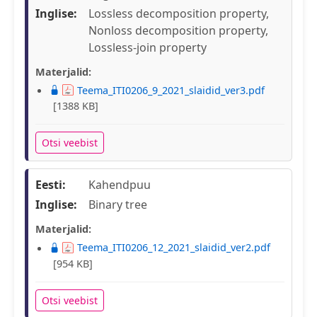
Inglise:
Lossless decomposition property,
Nonloss decomposition property,
Lossless-join property
Materjalid:
Teema_ITI0206_9_2021_slaidid_ver3.pdf
[1388 KB]
Otsi veebist
Eesti:
Kahendpuu
Inglise:
Binary tree
Materjalid:
Teema_ITI0206_12_2021_slaidid_ver2.pdf
[954 KB]
Otsi veebist