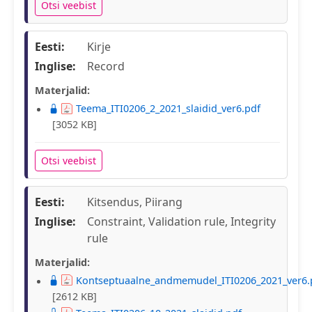
Otsi veebist
Eesti:
Kirje
Inglise:
Record
Materjalid:
Teema_ITI0206_2_2021_slaidid_ver6.pdf
[3052 KB]
Otsi veebist
Eesti:
Kitsendus, Piirang
Inglise:
Constraint, Validation rule, Integrity
rule
Materjalid:
Kontseptuaalne_andmemudel_ITI0206_2021_ver6.
[2612 KB]