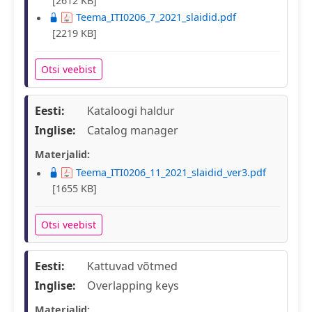
[2612 KB]
Teema_ITI0206_7_2021_slaidid.pdf
[2219 KB]
Otsi veebist
Eesti:
Kataloogi haldur
Inglise:
Catalog manager
Materjalid:
Teema_ITI0206_11_2021_slaidid_ver3.pdf
[1655 KB]
Otsi veebist
Eesti:
Kattuvad võtmed
Inglise:
Overlapping keys
Materjalid: