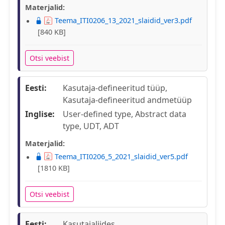
Materjalid:
Teema_ITI0206_13_2021_slaidid_ver3.pdf
[840 KB]
Otsi veebist
Eesti:
Kasutaja-defineeritud tüüp,
Kasutaja-defineeritud andmetüüp
Inglise:
User-defined type, Abstract data
type, UDT, ADT
Materjalid:
Teema_ITI0206_5_2021_slaidid_ver5.pdf
[1810 KB]
Otsi veebist
Eesti:
Kasutajaliides