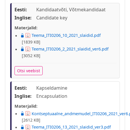
Eesti:
Kandidaatvõti, Võtmekandidaat
Inglise:
Candidate key
Materjalid:
Teema_ITI0206_10_2021_slaidid.pdf
[1839 KB]
Teema_ITI0206_2_2021_slaidid_ver6.pdf
[3052 KB]
Otsi veebist
Eesti:
Kapseldamine
Inglise:
Encapsulation
Materjalid:
Kontseptuaalne_andmemudel_ITI0206_2021_ver6.
[2612 KB]
Teema_ITI0206_13_2021_slaidid_ver3.pdf