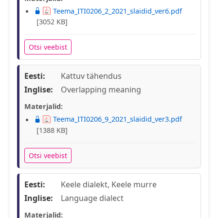
Teema_ITI0206_2_2021_slaidid_ver6.pdf
[3052 KB]
Otsi veebist
Eesti:
Kattuv tähendus
Inglise:
Overlapping meaning
Materjalid:
Teema_ITI0206_9_2021_slaidid_ver3.pdf
[1388 KB]
Otsi veebist
Eesti:
Keele dialekt, Keele murre
Inglise:
Language dialect
Materjalid: