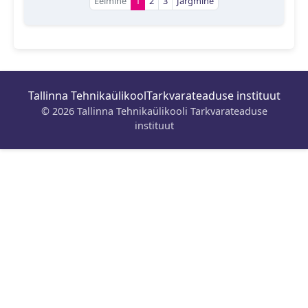
Eelmine
1
2
3
Järgmine
Tallinna Tehnikaülikool
Tarkvarateaduse instituut
© 2026 Tallinna Tehnikaülikooli Tarkvarateaduse
instituut