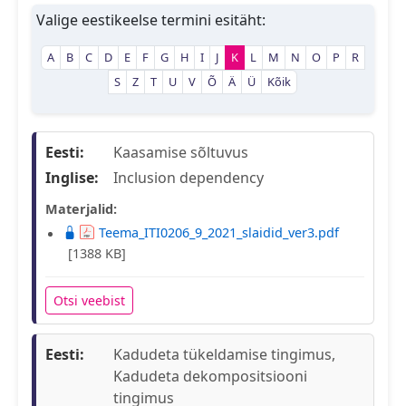
Valige eestikeelse termini esitäht:
A
B
C
D
E
F
G
H
I
J
K
L
M
N
O
P
R
S
Z
T
U
V
Õ
Ä
Ü
Kõik
Eesti:
Kaasamise sõltuvus
Inglise:
Inclusion dependency
Materjalid:
Teema_ITI0206_9_2021_slaidid_ver3.pdf
[1388 KB]
Otsi veebist
Eesti:
Kadudeta tükeldamise tingimus,
Kadudeta dekompositsiooni
tingimus