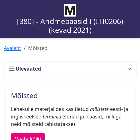
[380] - Andmebaasid I (ITI0206)
(kevad 2021)
Avaleht
Mõisted
Ülevaated
Mõisted
Lehekülje materjalides käsitletud
mõistete
eesti- ja
ingliskeelsed
terminid
(sõnad ja fraasid, millega
neid mõisteid tähistatakse)
Vaata kõiki