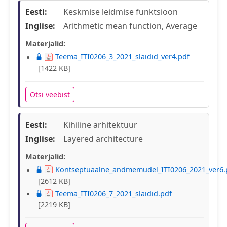
Eesti:
Keskmise leidmise funktsioon
Inglise:
Arithmetic mean function, Average
Materjalid:
Teema_ITI0206_3_2021_slaidid_ver4.pdf
[1422 KB]
Otsi veebist
Eesti:
Kihiline arhitektuur
Inglise:
Layered architecture
Materjalid:
Kontseptuaalne_andmemudel_ITI0206_2021_ver6.
[2612 KB]
Teema_ITI0206_7_2021_slaidid.pdf
[2219 KB]