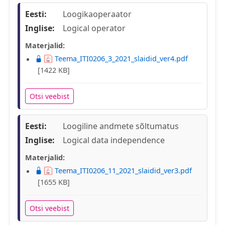
Eesti:
Loogikaoperaator
Inglise:
Logical operator
Materjalid:
Teema_ITI0206_3_2021_slaidid_ver4.pdf
[1422 KB]
Otsi veebist
Eesti:
Loogiline andmete sõltumatus
Inglise:
Logical data independence
Materjalid:
Teema_ITI0206_11_2021_slaidid_ver3.pdf
[1655 KB]
Otsi veebist