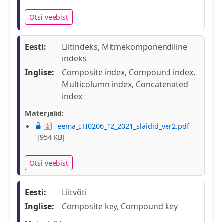
Otsi veebist
Eesti:
Liitindeks, Mitmekomponendiline
indeks
Inglise:
Composite index, Compound index,
Multicolumn index, Concatenated
index
Materjalid:
Teema_ITI0206_12_2021_slaidid_ver2.pdf
[954 KB]
Otsi veebist
Eesti:
Liitvõti
Inglise:
Composite key, Compound key