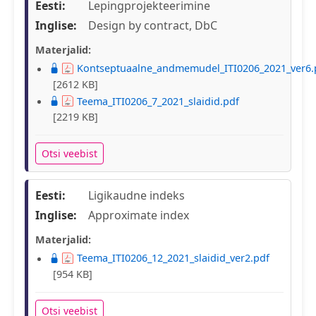
Eesti:
Lepingprojekteerimine
Inglise:
Design by contract, DbC
Materjalid:
Kontseptuaalne_andmemudel_ITI0206_2021_ver6.
[2612 KB]
Teema_ITI0206_7_2021_slaidid.pdf
[2219 KB]
Otsi veebist
Eesti:
Ligikaudne indeks
Inglise:
Approximate index
Materjalid:
Teema_ITI0206_12_2021_slaidid_ver2.pdf
[954 KB]
Otsi veebist