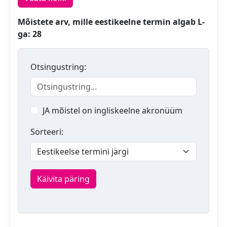
Mõistete arv, mille eestikeelne termin algab L-
ga: 28
Otsingustring:
JA mõistel on ingliskeelne akronüüm
Sorteeri:
Käivita päring