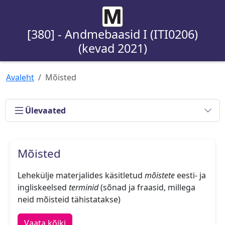
[380] - Andmebaasid I (ITI0206)
(kevad 2021)
Avaleht
Mõisted
Ülevaated
Mõisted
Lehekülje materjalides käsitletud
mõistete
eesti- ja
ingliskeelsed
terminid
(sõnad ja fraasid, millega
neid mõisteid tähistatakse)
Vaata kõiki