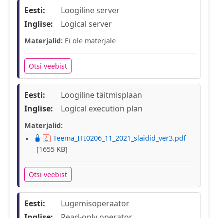
Eesti:
Loogiline server
Inglise:
Logical server
Materjalid:
Ei ole materjale
Otsi veebist
Eesti:
Loogiline täitmisplaan
Inglise:
Logical execution plan
Materjalid:
Teema_ITI0206_11_2021_slaidid_ver3.pdf
[1655 KB]
Otsi veebist
Eesti:
Lugemisoperaator
Inglise:
Read-only operator