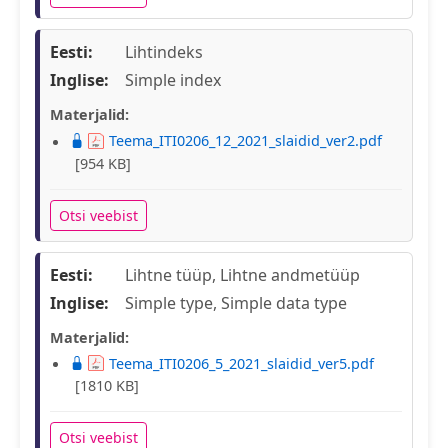
Eesti:
Lihtindeks
Inglise:
Simple index
Materjalid:
Teema_ITI0206_12_2021_slaidid_ver2.pdf
[954 KB]
Otsi veebist
Eesti:
Lihtne tüüp, Lihtne andmetüüp
Inglise:
Simple type, Simple data type
Materjalid:
Teema_ITI0206_5_2021_slaidid_ver5.pdf
[1810 KB]
Otsi veebist