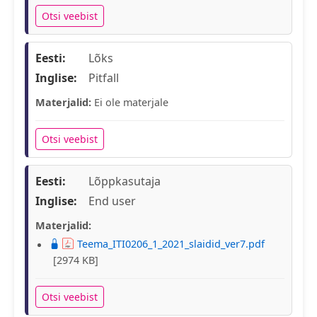
Otsi veebist
Eesti:
Lõks
Inglise:
Pitfall
Materjalid:
Ei ole materjale
Otsi veebist
Eesti:
Lõppkasutaja
Inglise:
End user
Materjalid:
Teema_ITI0206_1_2021_slaidid_ver7.pdf
[2974 KB]
Otsi veebist