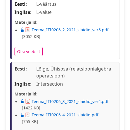
Eesti:
L-väärtus
Inglise:
L-value
Materjalid:
Teema_ITI0206_2_2021_slaidid_ver6.pdf
[3052 KB]
Otsi veebist
Eesti:
Lõige, Ühisosa (relatsioonialgebra
operatsioon)
Inglise:
Intersection
Materjalid:
Teema_ITI0206_3_2021_slaidid_ver4.pdf
[1422 KB]
Teema_ITI0206_4_2021_slaidid.pdf
[755 KB]