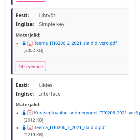
Eesti:
Lihtvõti
Inglise:
Simple key
Materjalid:
Teema_ITI0206_2_2021_slaidid_ver6.pdf
[3052 KB]
Otsi veebist
Eesti:
Liides
Inglise:
Interface
Materjalid:
Kontseptuaalne_andmemudel_ITI0206_2021_ver6.
[2612 KB]
Teema_ITI0206_7_2021_slaidid.pdf
[2219 KB]