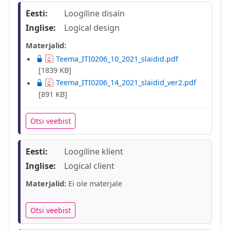
Eesti:
Loogiline disain
Inglise:
Logical design
Materjalid:
Teema_ITI0206_10_2021_slaidid.pdf
[1839 KB]
Teema_ITI0206_14_2021_slaidid_ver2.pdf
[891 KB]
Otsi veebist
Eesti:
Loogiline klient
Inglise:
Logical client
Materjalid:
Ei ole materjale
Otsi veebist