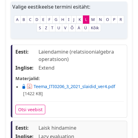
Valige eestikeelse termini esitäht:
A
B
C
D
E
F
G
H
I
J
K
L
M
N
O
P
R
S
Z
T
U
V
Õ
Ä
Ü
Kõik
Eesti:
Laiendamine (relatsioonialgebra
operatsioon)
Inglise:
Extend
Materjalid:
Teema_ITI0206_3_2021_slaidid_ver4.pdf
[1422 KB]
Otsi veebist
Eesti:
Laisk hindamine
Inglise:
Lazy evaluation