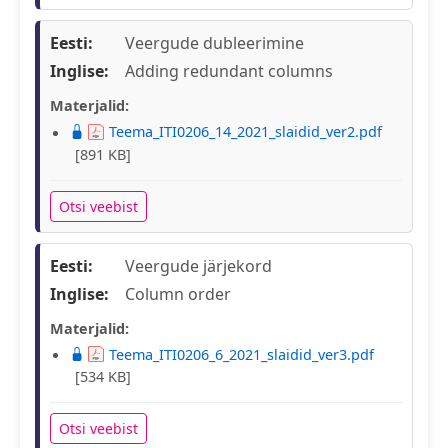
Eesti:
Veergude dubleerimine
Inglise:
Adding redundant columns
Materjalid:
Teema_ITI0206_14_2021_slaidid_ver2.pdf
[891 KB]
Otsi veebist
Eesti:
Veergude järjekord
Inglise:
Column order
Materjalid:
Teema_ITI0206_6_2021_slaidid_ver3.pdf
[534 KB]
Otsi veebist