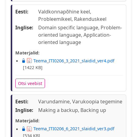
Eesti:
Valdkonnapõhine keel,
Probleemikeel, Rakenduskeel
Inglise:
Domain specific language, Problem-
oriented language, Application-
oriented language
Materjalid:
Teema_ITI0206_3_2021_slaidid_ver4.pdf
[1422 KB]
Otsi veebist
Eesti:
Varundamine, Varukoopia tegemine
Inglise:
Making a backup, Backing up
Materjalid:
Teema_ITI0206_6_2021_slaidid_ver3.pdf
[534 KB]