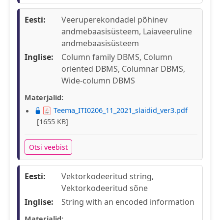
Eesti:
Veeruperekondadel põhinev
andmebaasisüsteem, Laiaveeruline
andmebaasisüsteem
Inglise:
Column family DBMS, Column
oriented DBMS, Columnar DBMS,
Wide-column DBMS
Materjalid:
Teema_ITI0206_11_2021_slaidid_ver3.pdf
[1655 KB]
Otsi veebist
Eesti:
Vektorkodeeritud string,
Vektorkodeeritud sõne
Inglise:
String with an encoded information
Materjalid: