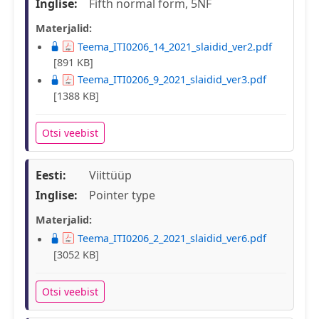
Inglise:
Fifth normal form, 5NF
Materjalid:
Teema_ITI0206_14_2021_slaidid_ver2.pdf
[891 KB]
Teema_ITI0206_9_2021_slaidid_ver3.pdf
[1388 KB]
Otsi veebist
Eesti:
Viittüüp
Inglise:
Pointer type
Materjalid:
Teema_ITI0206_2_2021_slaidid_ver6.pdf
[3052 KB]
Otsi veebist