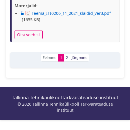
Materjalid:
Teema_ITI0206_11_2021_slaidid_ver3.pdf
[1655 KB]
Otsi veebist
Eelmine
1
2
Järgmine
Tallinna Tehnikaülikool
Tarkvarateaduse instituut
© 2026 Tallinna Tehnikaülikooli Tarkvarateaduse
instituut