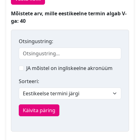
Mõistete arv, mille eestikeelne termin algab V-
ga: 40
Otsingustring:
JA mõistel on ingliskeelne akronüüm
Sorteeri:
Käivita päring