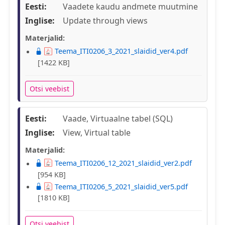
Eesti:
Vaadete kaudu andmete muutmine
Inglise:
Update through views
Materjalid:
Teema_ITI0206_3_2021_slaidid_ver4.pdf
[1422 KB]
Otsi veebist
Eesti:
Vaade, Virtuaalne tabel (SQL)
Inglise:
View, Virtual table
Materjalid:
Teema_ITI0206_12_2021_slaidid_ver2.pdf
[954 KB]
Teema_ITI0206_5_2021_slaidid_ver5.pdf
[1810 KB]
Otsi veebist