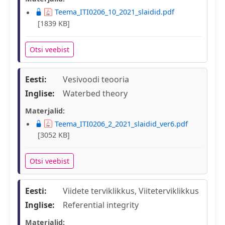
Teema_ITI0206_10_2021_slaidid.pdf
[1839 KB]
Otsi veebist
Eesti:
Vesivoodi teooria
Inglise:
Waterbed theory
Materjalid:
Teema_ITI0206_2_2021_slaidid_ver6.pdf
[3052 KB]
Otsi veebist
Eesti:
Viidete terviklikkus, Viiteterviklikkus
Inglise:
Referential integrity
Materjalid: