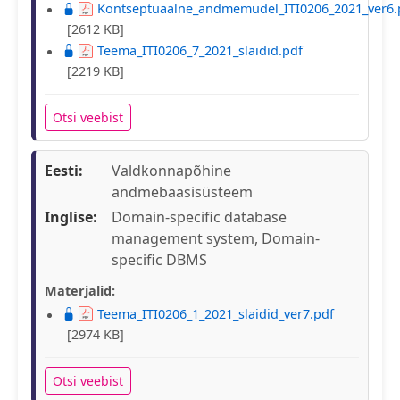
Kontseptuaalne_andmemudel_ITI0206_2021_ver6.
[2612 KB]
Teema_ITI0206_7_2021_slaidid.pdf
[2219 KB]
Otsi veebist
Eesti:
Valdkonnapõhine
andmebaasisüsteem
Inglise:
Domain-specific database
management system, Domain-
specific DBMS
Materjalid:
Teema_ITI0206_1_2021_slaidid_ver7.pdf
[2974 KB]
Otsi veebist