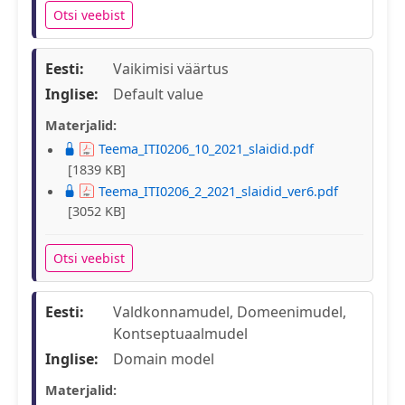
Otsi veebist
Eesti:
Vaikimisi väärtus
Inglise:
Default value
Materjalid:
Teema_ITI0206_10_2021_slaidid.pdf
[1839 KB]
Teema_ITI0206_2_2021_slaidid_ver6.pdf
[3052 KB]
Otsi veebist
Eesti:
Valdkonnamudel, Domeenimudel,
Kontseptuaalmudel
Inglise:
Domain model
Materjalid: