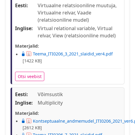
Eesti:
Virtuaalne relatsiooniline muutuja,
Virtuaalne relvar, Vaade
(relatsiooniline mudel)
Inglise:
Virtual relational variable, Virtual
relvar, View (relatsiooniline mudel)
Materjalid:
Teema_ITI0206_3_2021_slaidid_ver4.pdf
[1422 KB]
Otsi veebist
Eesti:
Võimsustik
Inglise:
Multiplicity
Materjalid:
Kontseptuaalne_andmemudel_ITI0206_2021_ver6.
[2612 KB]
Teema_ITI0206_7_2021_slaidid.pdf