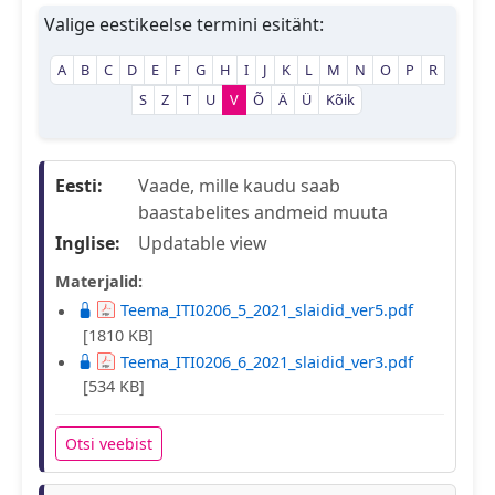
Valige eestikeelse termini esitäht:
A
B
C
D
E
F
G
H
I
J
K
L
M
N
O
P
R
S
Z
T
U
V
Õ
Ä
Ü
Kõik
Eesti:
Vaade, mille kaudu saab
baastabelites andmeid muuta
Inglise:
Updatable view
Materjalid:
Teema_ITI0206_5_2021_slaidid_ver5.pdf
[1810 KB]
Teema_ITI0206_6_2021_slaidid_ver3.pdf
[534 KB]
Otsi veebist