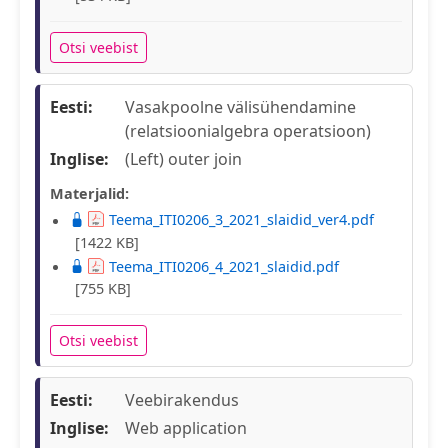
Otsi veebist
Eesti:
Vasakpoolne välisühendamine
(relatsioonialgebra operatsioon)
Inglise:
(Left) outer join
Materjalid:
Teema_ITI0206_3_2021_slaidid_ver4.pdf
[1422 KB]
Teema_ITI0206_4_2021_slaidid.pdf
[755 KB]
Otsi veebist
Eesti:
Veebirakendus
Inglise:
Web application