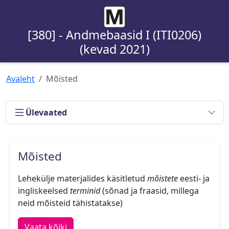
[380] - Andmebaasid I (ITI0206)
(kevad 2021)
Avaleht
Mõisted
Ülevaated
Mõisted
Lehekülje materjalides käsitletud
mõistete
eesti- ja
ingliskeelsed
terminid
(sõnad ja fraasid, millega
neid mõisteid tähistatakse)
Vaata kõiki