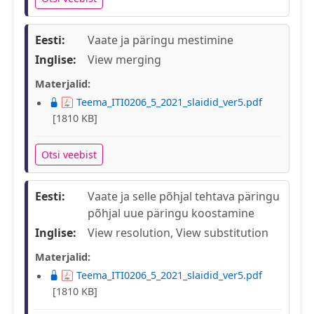
Eesti:
Vaate ja päringu mestimine
Inglise:
View merging
Materjalid:
Teema_ITI0206_5_2021_slaidid_ver5.pdf
[1810 KB]
Otsi veebist
Eesti:
Vaate ja selle põhjal tehtava päringu
põhjal uue päringu koostamine
Inglise:
View resolution, View substitution
Materjalid:
Teema_ITI0206_5_2021_slaidid_ver5.pdf
[1810 KB]