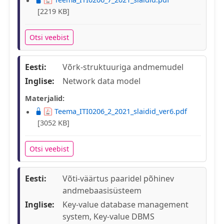
[2219 KB]
Otsi veebist
Eesti:
Võrk-struktuuriga andmemudel
Inglise:
Network data model
Materjalid:
Teema_ITI0206_2_2021_slaidid_ver6.pdf
[3052 KB]
Otsi veebist
Eesti:
Võti-väärtus paaridel põhinev
andmebaasisüsteem
Inglise:
Key-value database management
system, Key-value DBMS