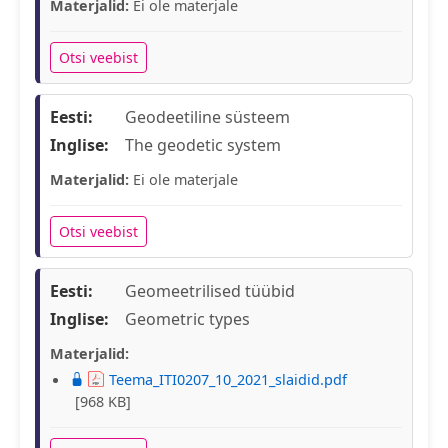
Materjalid:
Ei ole materjale
Otsi veebist
Eesti:
Geodeetiline süsteem
Inglise:
The geodetic system
Materjalid:
Ei ole materjale
Otsi veebist
Eesti:
Geomeetrilised tüübid
Inglise:
Geometric types
Materjalid:
Teema_ITI0207_10_2021_slaidid.pdf
[968 KB]