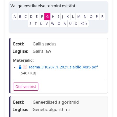
Valige eestikeelse termini esitäht:
A
B
C
D
E
F
G
H
I
J
K
L
M
N
O
P
R
S
T
U
V
W
Õ
Ä
Ü
X
Kõik
Eesti:
Galli seadus
Inglise:
Gall's law
Materjalid:
Teema_ITI0207_1_2021_slaidid_ver6.pdf
[5467 KB]
Otsi veebist
Eesti:
Geneetilised algoritmid
Inglise:
Genetic algorithms