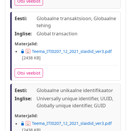
Otsi veebist
Eesti:
Globaalne transaktsioon, Globaalne
tehing
Inglise:
Global transaction
Materjalid:
Teema_ITI0207_12_2021_slaidid_ver3.pdf
[2438 KB]
Otsi veebist
Eesti:
Globaalne unikaalne identifikaator
Inglise:
Universally unique identifier, UUID,
Globally unique identifier, GUID
Materjalid:
Teema_ITI0207_12_2021_slaidid_ver3.pdf
[2438 KB]