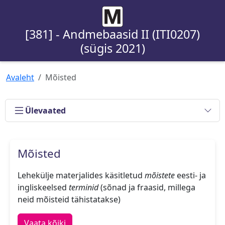
[381] - Andmebaasid II (ITI0207)
(sügis 2021)
Avaleht
Mõisted
Ülevaated
Mõisted
Lehekülje materjalides käsitletud
mõistete
eesti- ja
ingliskeelsed
terminid
(sõnad ja fraasid, millega
neid mõisteid tähistatakse)
Vaata kõiki