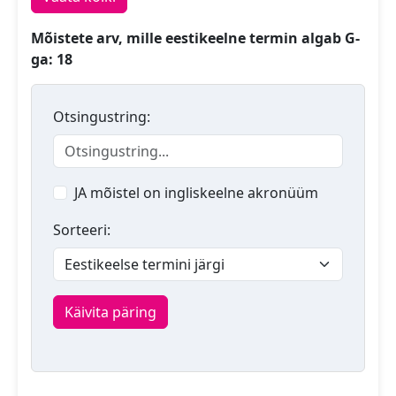
Mõistete arv, mille eestikeelne termin algab G-
ga: 18
Otsingustring:
JA mõistel on ingliskeelne akronüüm
Sorteeri:
Käivita päring