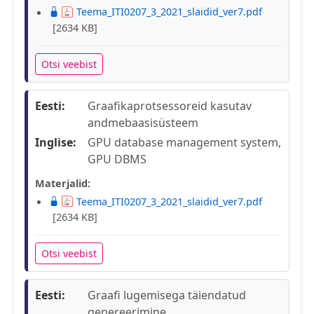
Teema_ITI0207_3_2021_slaidid_ver7.pdf
[2634 KB]
Otsi veebist
Eesti:
Graafikaprotsessoreid kasutav
andmebaasisüsteem
Inglise:
GPU database management system,
GPU DBMS
Materjalid:
Teema_ITI0207_3_2021_slaidid_ver7.pdf
[2634 KB]
Otsi veebist
Eesti:
Graafi lugemisega täiendatud
genereerimine