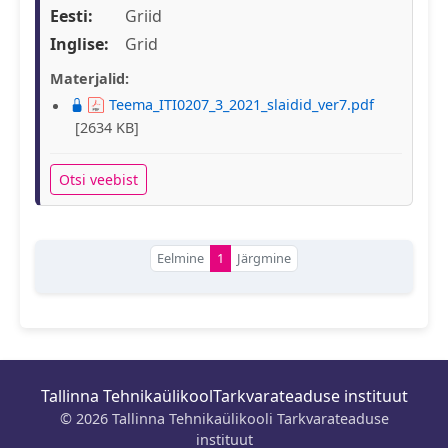
Eesti:
Griid
Inglise:
Grid
Materjalid:
Teema_ITI0207_3_2021_slaidid_ver7.pdf
[2634 KB]
Otsi veebist
Eelmine
1
Järgmine
Tallinna Tehnikaülikool
Tarkvarateaduse instituut
© 2026 Tallinna Tehnikaülikooli Tarkvarateaduse
instituut