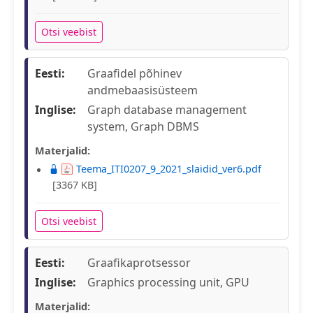
Otsi veebist
Eesti:
Graafidel põhinev
andmebaasisüsteem
Inglise:
Graph database management
system, Graph DBMS
Materjalid:
Teema_ITI0207_9_2021_slaidid_ver6.pdf
[3367 KB]
Otsi veebist
Eesti:
Graafikaprotsessor
Inglise:
Graphics processing unit, GPU
Materjalid: