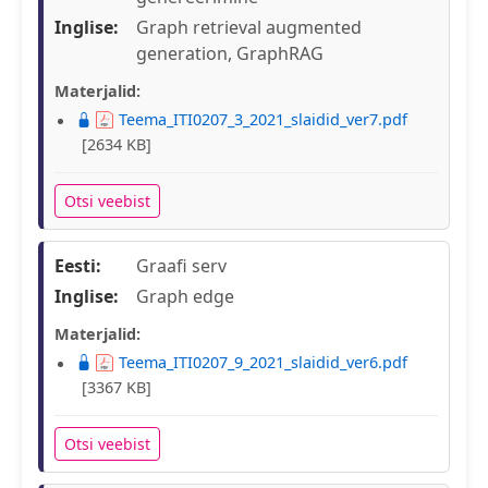
Inglise:
Graph retrieval augmented
generation, GraphRAG
Materjalid:
Teema_ITI0207_3_2021_slaidid_ver7.pdf
[2634 KB]
Otsi veebist
Eesti:
Graafi serv
Inglise:
Graph edge
Materjalid:
Teema_ITI0207_9_2021_slaidid_ver6.pdf
[3367 KB]
Otsi veebist