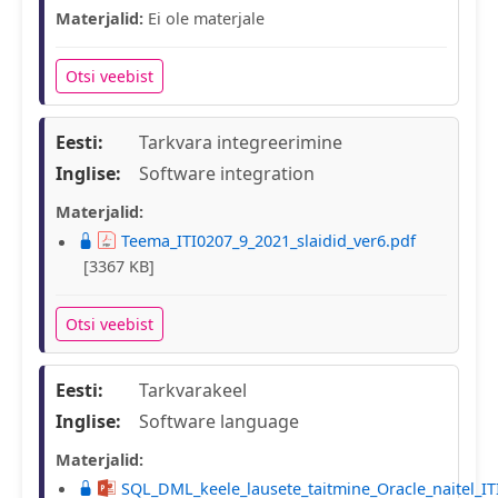
Materjalid:
Ei ole materjale
Otsi veebist
Eesti:
Tarkvara integreerimine
Inglise:
Software integration
Materjalid:
Teema_ITI0207_9_2021_slaidid_ver6.pdf
[3367 KB]
Otsi veebist
Eesti:
Tarkvarakeel
Inglise:
Software language
Materjalid:
SQL_DML_keele_lausete_taitmine_Oracle_naitel_IT