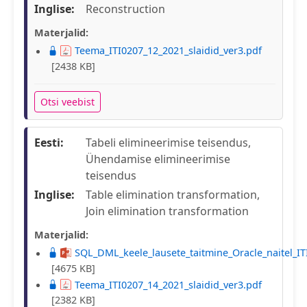
Inglise:
Reconstruction
Materjalid:
Teema_ITI0207_12_2021_slaidid_ver3.pdf
[2438 KB]
Otsi veebist
Eesti:
Tabeli elimineerimise teisendus,
Ühendamise elimineerimise
teisendus
Inglise:
Table elimination transformation,
Join elimination transformation
Materjalid:
SQL_DML_keele_lausete_taitmine_Oracle_naitel_IT
[4675 KB]
Teema_ITI0207_14_2021_slaidid_ver3.pdf
[2382 KB]