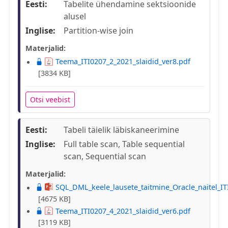
Eesti:
Tabelite ühendamine sektsioonide
alusel
Inglise:
Partition-wise join
Materjalid:
Teema_ITI0207_2_2021_slaidid_ver8.pdf
[3834 KB]
Otsi veebist
Eesti:
Tabeli täielik läbiskaneerimine
Inglise:
Full table scan, Table sequential
scan, Sequential scan
Materjalid:
SQL_DML_keele_lausete_taitmine_Oracle_naitel_IT
[4675 KB]
Teema_ITI0207_4_2021_slaidid_ver6.pdf
[3119 KB]