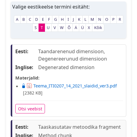
Valige eestikeelse termini esitäht:
A
B
C
D
E
F
G
H
I
J
K
L
M
N
O
P
R
S
T
U
V
W
Õ
Ä
Ü
X
Kõik
Eesti:
Taandarenenud dimensioon,
Degenereerunud dimensioon
Inglise:
Degenerated dimension
Materjalid:
Teema_ITI0207_14_2021_slaidid_ver3.pdf
[2382 KB]
Otsi veebist
Eesti:
Taaskasutatav metoodika fragment
Inglise:
Method chunk