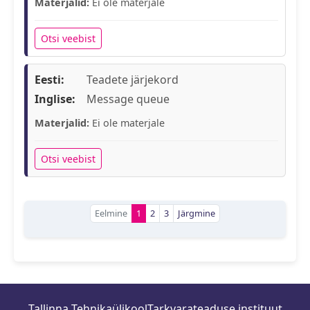
Materjalid:
Ei ole materjale
Otsi veebist
Eesti:
Teadete järjekord
Inglise:
Message queue
Materjalid:
Ei ole materjale
Otsi veebist
Eelmine
1
2
3
Järgmine
Tallinna Tehnikaülikool
Tarkvarateaduse instituut