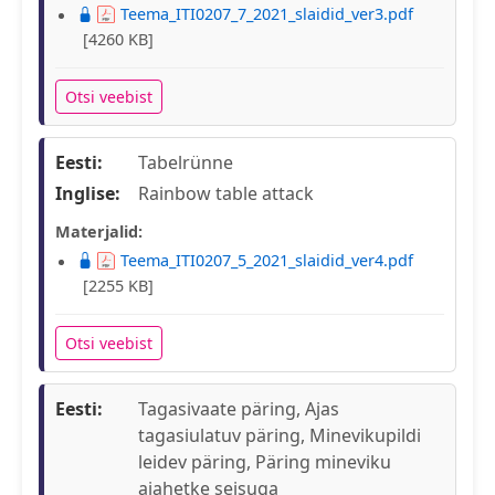
Teema_ITI0207_7_2021_slaidid_ver3.pdf
[4260 KB]
Otsi veebist
Eesti:
Tabelrünne
Inglise:
Rainbow table attack
Materjalid:
Teema_ITI0207_5_2021_slaidid_ver4.pdf
[2255 KB]
Otsi veebist
Eesti:
Tagasivaate päring, Ajas
tagasiulatuv päring, Minevikupildi
leidev päring, Päring mineviku
ajahetke seisuga