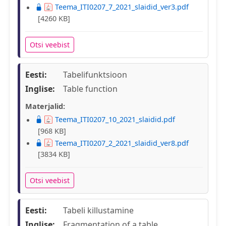
Teema_ITI0207_7_2021_slaidid_ver3.pdf
[4260 KB]
Otsi veebist
Eesti:
Tabelifunktsioon
Inglise:
Table function
Materjalid:
Teema_ITI0207_10_2021_slaidid.pdf
[968 KB]
Teema_ITI0207_2_2021_slaidid_ver8.pdf
[3834 KB]
Otsi veebist
Eesti:
Tabeli killustamine
Inglise:
Fragmentation of a table