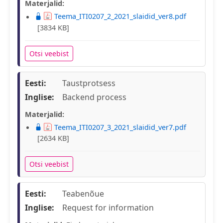
Materjalid:
Teema_ITI0207_2_2021_slaidid_ver8.pdf
[3834 KB]
Otsi veebist
Eesti:
Taustprotsess
Inglise:
Backend process
Materjalid:
Teema_ITI0207_3_2021_slaidid_ver7.pdf
[2634 KB]
Otsi veebist
Eesti:
Teabenõue
Inglise:
Request for information