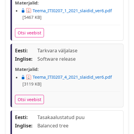
Materjalid:
Teema_ITI0207_1_2021_slaidid_ver6.pdf
[5467 KB]
Otsi veebist
Eesti:
Tarkvara väljalase
Inglise:
Software release
Materjalid:
Teema_ITI0207_4_2021_slaidid_ver6.pdf
[3119 KB]
Otsi veebist
Eesti:
Tasakaalustatud puu
Inglise:
Balanced tree