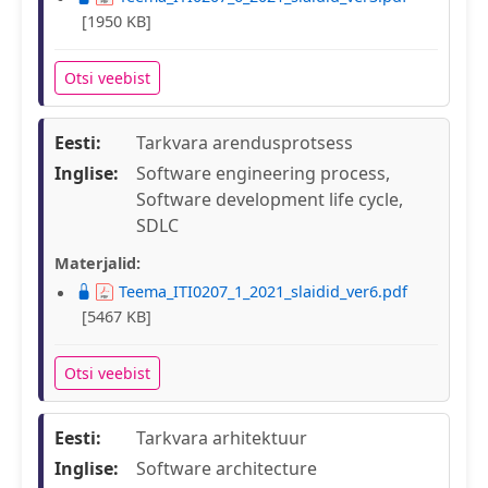
[1950 KB]
Otsi veebist
Eesti:
Tarkvara arendusprotsess
Inglise:
Software engineering process,
Software development life cycle,
SDLC
Materjalid:
Teema_ITI0207_1_2021_slaidid_ver6.pdf
[5467 KB]
Otsi veebist
Eesti:
Tarkvara arhitektuur
Inglise:
Software architecture