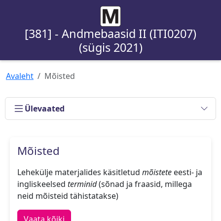
[381] - Andmebaasid II (ITI0207)
(sügis 2021)
Avaleht
Mõisted
Ülevaated
Mõisted
Lehekülje materjalides käsitletud
mõistete
eesti- ja
ingliskeelsed
terminid
(sõnad ja fraasid, millega
neid mõisteid tähistatakse)
Vaata kõiki