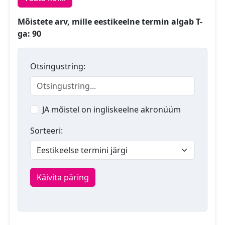
Mõistete arv, mille eestikeelne termin algab T-
ga: 90
Otsingustring:
JA mõistel on ingliskeelne akronüüm
Sorteeri:
Käivita päring