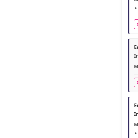
E
I
M
E
I
M