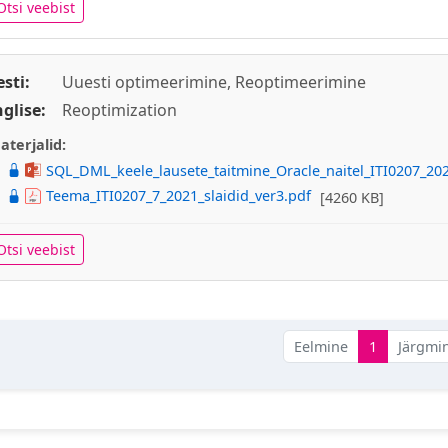
Otsi veebist
esti:
Uuesti optimeerimine, Reoptimeerimine
nglise:
Reoptimization
aterjalid:
SQL_DML_keele_lausete_taitmine_Oracle_naitel_ITI0207_20
Teema_ITI0207_7_2021_slaidid_ver3.pdf
[4260 KB]
Otsi veebist
Eelmine
1
Järgmi