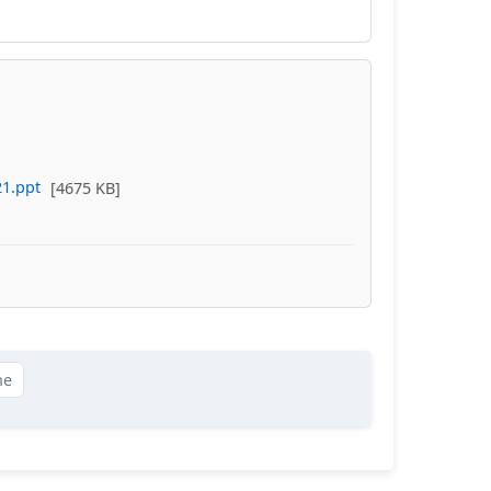
21.ppt
[4675 KB]
ne