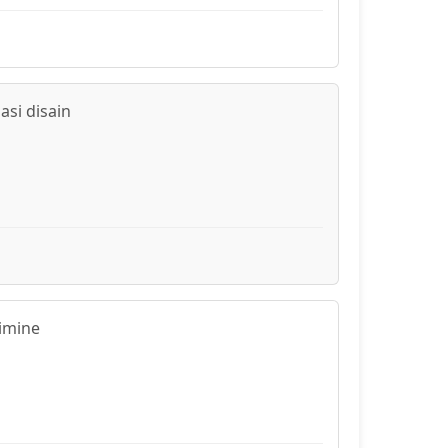
si disain
rimine