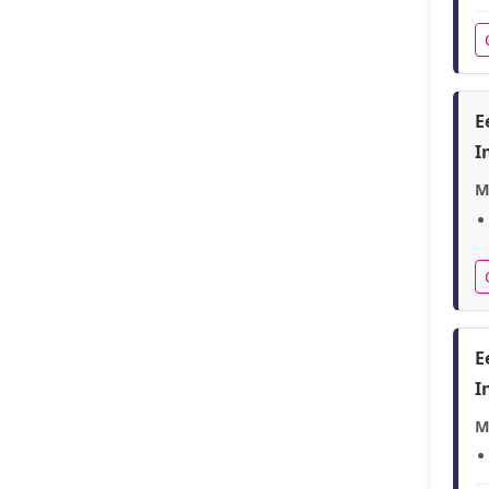
E
I
M
E
I
M