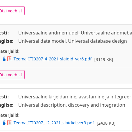
Otsi veebist
esti:
Universaalne andmemudel, Universaalne andmebaa
nglise:
Universal data model, Universal database design
aterjalid:
Teema_ITI0207_4_2021_slaidid_ver6.pdf
[3119 KB]
Otsi veebist
esti:
Universaalne kirjeldamine, avastamine ja integree
nglise:
Universal description, discovery and integration
aterjalid:
Teema_ITI0207_12_2021_slaidid_ver3.pdf
[2438 KB]