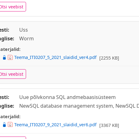
Otsi veebist
esti:
Uss
nglise:
Worm
aterjalid:
Teema_ITI0207_5_2021_slaidid_ver4.pdf
[2255 KB]
Otsi veebist
esti:
Uue põlvkonna SQL andmebaasisüsteem
nglise:
NewSQL database management system, NewSQL
aterjalid:
Teema_ITI0207_9_2021_slaidid_ver6.pdf
[3367 KB]