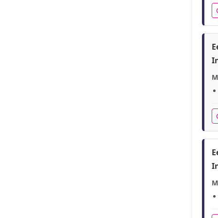
E
I
M
E
I
M