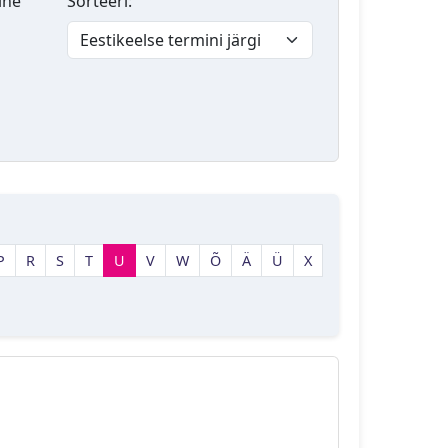
lne
Sorteeri:
P
R
S
T
U
V
W
Õ
Ä
Ü
X