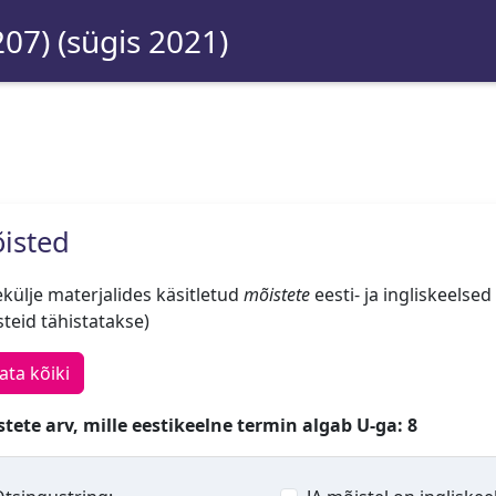
207) (sügis 2021)
isted
külje materjalides käsitletud
mõistete
eesti- ja ingliskeelsed
teid tähistatakse)
ata kõiki
tete arv, mille eestikeelne termin algab U-ga: 8