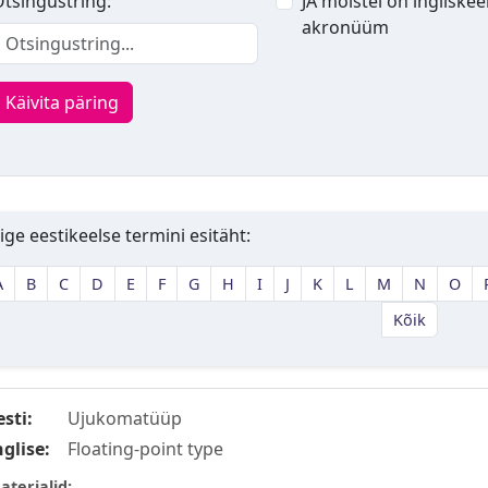
tsingustring:
JA mõistel on ingliskee
akronüüm
Käivita päring
ige eestikeelse termini esitäht:
A
B
C
D
E
F
G
H
I
J
K
L
M
N
O
Kõik
esti:
Ujukomatüüp
nglise:
Floating-point type
aterjalid: