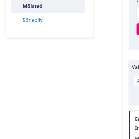
O
Mõisted
Sõnapilv
Val
E
I
M