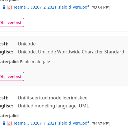
Teema_ITI0207_2_2021_slaidid_ver8.pdf
[3834 KB]
Otsi veebist
esti:
Unicode
nglise:
Unicode, Unicode Worldwide Character Standard
aterjalid:
Ei ole materjale
Otsi veebist
esti:
Unifitseeritud modelleerimiskeel
nglise:
Unified modeling language, UML
aterjalid:
Teema_ITI0207_1_2021_slaidid_ver6.pdf
[5467 KB]