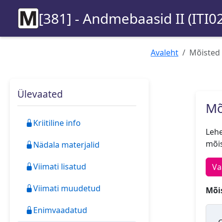
[381] - Andmebaasid II (ITI0
Avaleht
Mõisted
Ülevaated
Mõ
Kriitiline info
Lehe
mõis
Nädala materjalid
Viimati lisatud
Va
Viimati muudetud
Mõis
Enimvaadatud