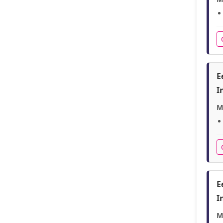
E
I
M
E
I
M