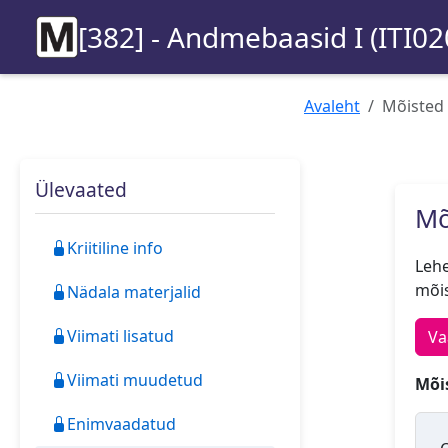
[382] - Andmebaasid I (ITI02
Avaleht
Mõisted
Ülevaated
Mõ
Kriitiline info
Lehe
mõis
Nädala materjalid
Viimati lisatud
Va
Viimati muudetud
Mõis
Enimvaadatud