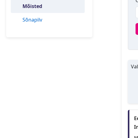
O
Mõisted
Sõnapilv
Val
E
I
M