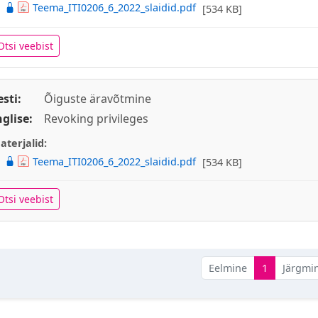
Teema_ITI0206_6_2022_slaidid.pdf
[534 KB]
Otsi veebist
esti:
Õiguste äravõtmine
nglise:
Revoking privileges
aterjalid:
Teema_ITI0206_6_2022_slaidid.pdf
[534 KB]
Otsi veebist
Eelmine
1
Järgmi