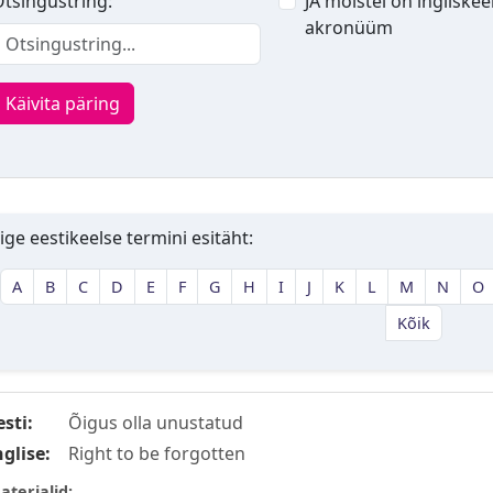
tsingustring:
JA mõistel on ingliskee
akronüüm
Käivita päring
ige eestikeelse termini esitäht:
A
B
C
D
E
F
G
H
I
J
K
L
M
N
O
Kõik
esti:
Õigus olla unustatud
nglise:
Right to be forgotten
aterjalid: