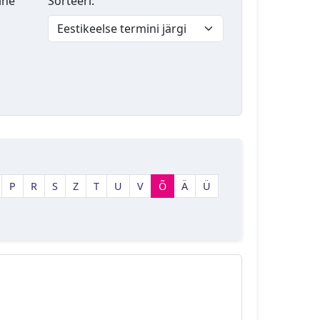
lne
Sorteeri:
P
R
S
Z
T
U
V
Õ
Ä
Ü