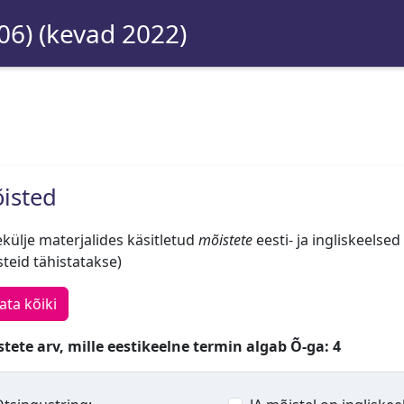
06) (kevad 2022)
isted
külje materjalides käsitletud
mõistete
eesti- ja ingliskeelsed
teid tähistatakse)
ata kõiki
tete arv, mille eestikeelne termin algab Õ-ga: 4