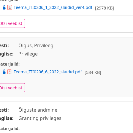
Teema_ITI0206_1_2022_slaidid_ver4.pdf
[2978 KB]
Otsi veebist
esti:
Õigus, Privileeg
nglise:
Privilege
aterjalid:
Teema_ITI0206_6_2022_slaidid.pdf
[534 KB]
Otsi veebist
esti:
Õiguste andmine
nglise:
Granting privileges
aterjalid: