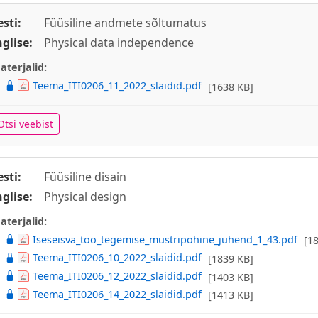
esti:
Füüsiline andmete sõltumatus
nglise:
Physical data independence
aterjalid:
Teema_ITI0206_11_2022_slaidid.pdf
[1638 KB]
Otsi veebist
esti:
Füüsiline disain
nglise:
Physical design
aterjalid:
Iseseisva_too_tegemise_mustripohine_juhend_1_43.pdf
[1
Teema_ITI0206_10_2022_slaidid.pdf
[1839 KB]
Teema_ITI0206_12_2022_slaidid.pdf
[1403 KB]
Teema_ITI0206_14_2022_slaidid.pdf
[1413 KB]