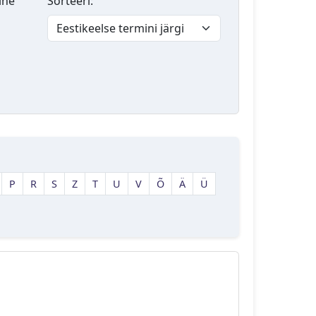
lne
Sorteeri:
P
R
S
Z
T
U
V
Õ
Ä
Ü