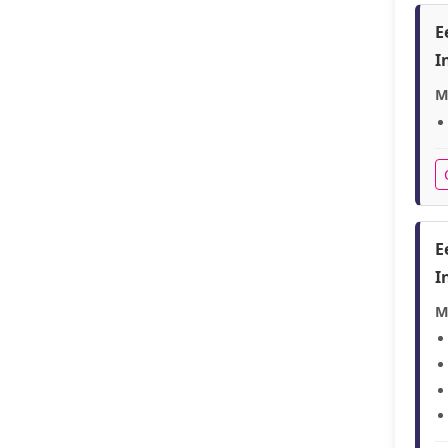
E
I
M
E
I
M