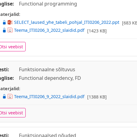
nglise:
Functional programming
aterjalid:
SELECT_laused_yhe_tabeli_pohjal_ITI0206_2022.ppt
[683 KB
Teema_ITI0206_3_2022_slaidid.pdf
[1423 KB]
Otsi veebist
esti:
Funktsionaalne sõltuvus
nglise:
Functional dependency, FD
aterjalid:
Teema_ITI0206_9_2022_slaidid.pdf
[1388 KB]
Otsi veebist
esti:
Funktsionaalsed nõuded