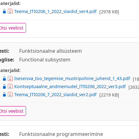
aterjalid:
Teema_ITI0206_1_2022_slaidid_ver4.pdf
[2978 KB]
Otsi veebist
esti:
Funktsionaalne allsüsteem
nglise:
Functional subsystem
aterjalid:
Iseseisva_too_tegemise_mustripohine_juhend_1_43.pdf
[1
Kontseptuaalne_andmemudel_ITI0206_2022_ver3.pdf
[263
Teema_ITI0206_7_2022_slaidid_ver2.pdf
[2219 KB]
Otsi veebist
esti:
Funktsionaalne programmeerimine