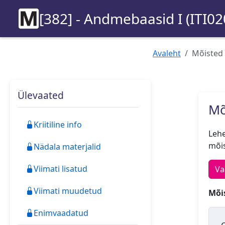
[382] - Andmebaasid I (ITI02
Avaleht
Mõisted
Ülevaated
Mõ
Kriitiline info
Lehe
mõis
Nädala materjalid
Viimati lisatud
Va
Viimati muudetud
Mõis
Enimvaadatud