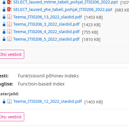
SELECT_laused_mitme_tabeli_pohjal_ITI0206_2022.ppt
[107
SELECT_laused_yhe_tabeli_pohjal_ITI0206_2022.ppt
[683 KB
Teema_ITI0206_13_2022_slaidid.pdf
[1453 KB]
Teema_ITI0206_3_2022_slaidid.pdf
[1423 KB]
Teema_ITI0206_4_2022_slaidid.pdf
[755 KB]
Teema_ITI0206_5_2022_slaidid.pdf
[1810 KB]
Otsi veebist
esti:
Funktsioonil põhinev indeks
nglise:
Function-based index
aterjalid:
Teema_ITI0206_12_2022_slaidid.pdf
[1403 KB]
Otsi veebist