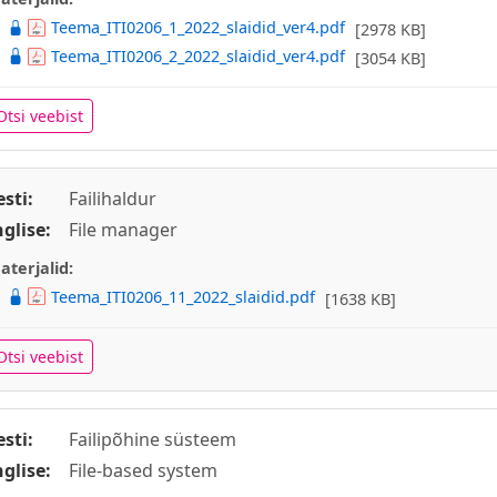
Teema_ITI0206_1_2022_slaidid_ver4.pdf
[2978 KB]
Teema_ITI0206_2_2022_slaidid_ver4.pdf
[3054 KB]
Otsi veebist
esti:
Failihaldur
nglise:
File manager
aterjalid:
Teema_ITI0206_11_2022_slaidid.pdf
[1638 KB]
Otsi veebist
esti:
Failipõhine süsteem
nglise:
File-based system