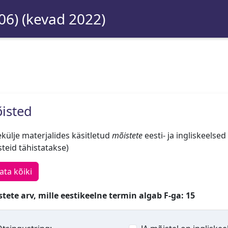
06) (kevad 2022)
isted
külje materjalides käsitletud
mõistete
eesti- ja ingliskeelsed
teid tähistatakse)
ata kõiki
tete arv, mille eestikeelne termin algab F-ga: 15