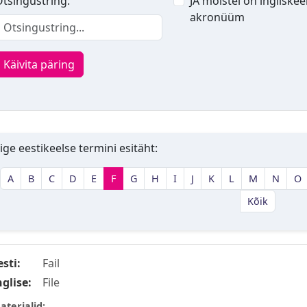
tsingustring:
JA mõistel on ingliskee
akronüüm
Käivita päring
ige eestikeelse termini esitäht:
A
B
C
D
E
F
G
H
I
J
K
L
M
N
O
Kõik
esti:
Fail
nglise:
File
aterjalid: