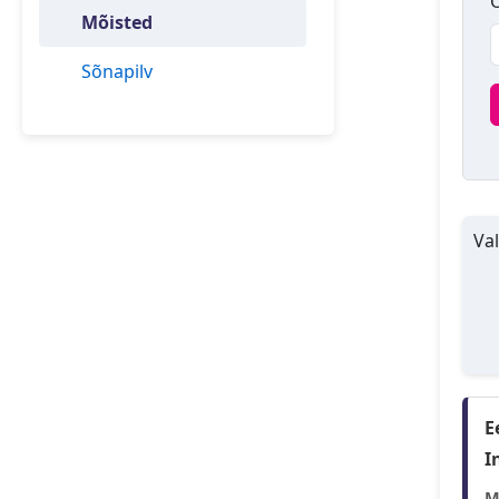
O
Mõisted
Sõnapilv
Val
E
I
M