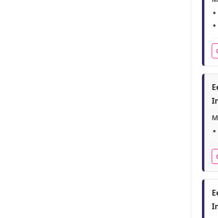
E
I
M
E
I