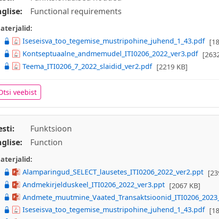
nglise:
Functional requirements
aterjalid:
Iseseisva_too_tegemise_mustripohine_juhend_1_43.pdf
[1
Kontseptuaalne_andmemudel_ITI0206_2022_ver3.pdf
[263
Teema_ITI0206_7_2022_slaidid_ver2.pdf
[2219 KB]
Otsi veebist
esti:
Funktsioon
nglise:
Function
aterjalid:
Alamparingud_SELECT_lausetes_ITI0206_2022_ver2.ppt
[23
Andmekirjelduskeel_ITI0206_2022_ver3.ppt
[2067 KB]
Andmete_muutmine_Vaated_Transaktsioonid_ITI0206_2023_
Iseseisva_too_tegemise_mustripohine_juhend_1_43.pdf
[1