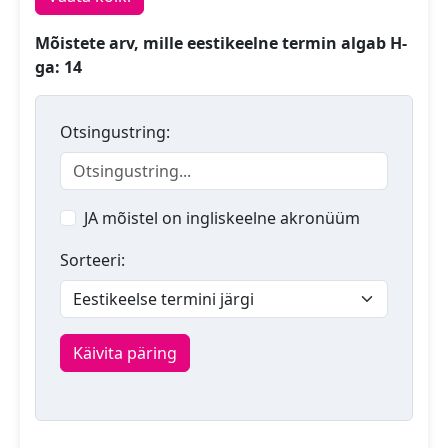
Mõistete arv, mille eestikeelne termin algab H-
ga: 14
Otsingustring:
JA mõistel on ingliskeelne akronüüm
Sorteeri:
Käivita päring