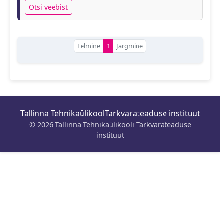
Otsi veebist
Eelmine
1
Järgmine
Tallinna Tehnikaülikool
Tarkvarateaduse instituut
© 2026 Tallinna Tehnikaülikooli Tarkvarateaduse
instituut