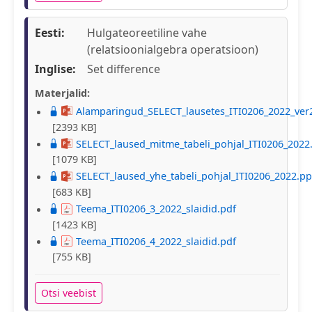
Eesti:
Hulgateoreetiline vahe
(relatsioonialgebra operatsioon)
Inglise:
Set difference
Materjalid:
Alamparingud_SELECT_lausetes_ITI0206_2022_ver
[2393 KB]
SELECT_laused_mitme_tabeli_pohjal_ITI0206_2022
[1079 KB]
SELECT_laused_yhe_tabeli_pohjal_ITI0206_2022.pp
[683 KB]
Teema_ITI0206_3_2022_slaidid.pdf
[1423 KB]
Teema_ITI0206_4_2022_slaidid.pdf
[755 KB]
Otsi veebist