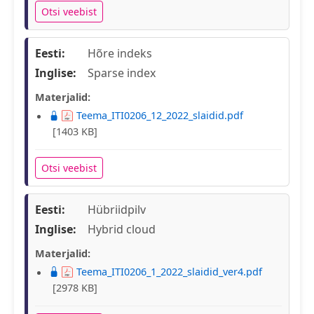
Otsi veebist
Eesti:
Hõre indeks
Inglise:
Sparse index
Materjalid:
Teema_ITI0206_12_2022_slaidid.pdf
[1403 KB]
Otsi veebist
Eesti:
Hübriidpilv
Inglise:
Hybrid cloud
Materjalid:
Teema_ITI0206_1_2022_slaidid_ver4.pdf
[2978 KB]