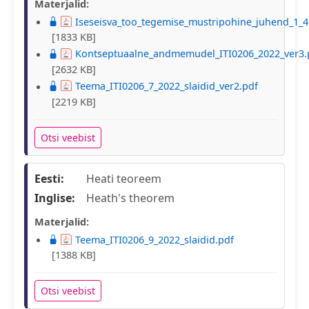
Materjalid:
Iseseisva_too_tegemise_mustripohine_juhend_1_4
[1833 KB]
Kontseptuaalne_andmemudel_ITI0206_2022_ver3.
[2632 KB]
Teema_ITI0206_7_2022_slaidid_ver2.pdf
[2219 KB]
Otsi veebist
Eesti:
Heati teoreem
Inglise:
Heath's theorem
Materjalid:
Teema_ITI0206_9_2022_slaidid.pdf
[1388 KB]
Otsi veebist