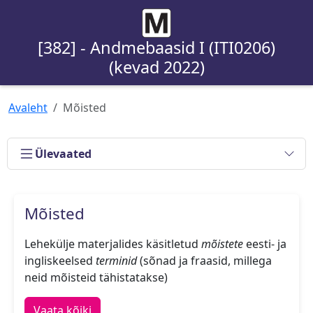
[382] - Andmebaasid I (ITI0206)
(kevad 2022)
Avaleht
Mõisted
Ülevaated
Mõisted
Lehekülje materjalides käsitletud
mõistete
eesti- ja
ingliskeelsed
terminid
(sõnad ja fraasid, millega
neid mõisteid tähistatakse)
Vaata kõiki