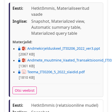
Eesti:
Hetktõmmis, Materialiseeritud
vaade
Inglise:
Snapshot, Materialized view,
Automatic summary table,
Materialized query table
Materjalid:
Andmekirjelduskeel_ITI0206_2022_ver3.ppt
[2067 KB]
Andmete_muutmine_Vaated_Transaktsioonid_ITI0
[1361 KB]
Teema_ITI0206_5_2022_slaidid.pdf
[1810 KB]
Otsi veebist
Eesti:
Hetktõmmis (relatsiooniline mudel)