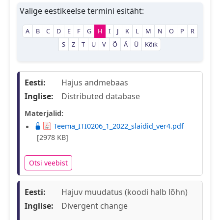
Valige eestikeelse termini esitäht:
A
B
C
D
E
F
G
H
I
J
K
L
M
N
O
P
R
S
Z
T
U
V
Õ
Ä
Ü
Kõik
Eesti:
Hajus andmebaas
Inglise:
Distributed database
Materjalid:
Teema_ITI0206_1_2022_slaidid_ver4.pdf
[2978 KB]
Otsi veebist
Eesti:
Hajuv muudatus (koodi halb lõhn)
Inglise:
Divergent change