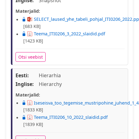
Inglise:
Snapshot
Materjalid:
SELECT_laused_yhe_tabeli_pohjal_ITI0206_2022.pp
[683 KB]
Teema_ITI0206_3_2022_slaidid.pdf
[1423 KB]
Otsi veebist
Eesti:
Hierarhia
Inglise:
Hierarchy
Materjalid:
Iseseisva_too_tegemise_mustripohine_juhend_1_4
[1833 KB]
Teema_ITI0206_10_2022_slaidid.pdf
[1839 KB]