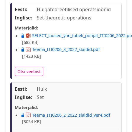
Eesti:
Hulgateoreetilised operatsioonid
Inglise:
Set-theoretic operations
Materjalid:
SELECT_laused_yhe_tabeli_pohjal_ITI0206_2022.pp
[683 KB]
Teema_ITI0206_3_2022_slaidid.pdf
[1423 KB]
Otsi veebist
Eesti:
Hulk
Inglise:
Set
Materjalid:
Teema_ITI0206_2_2022_slaidid_ver4.pdf
[3054 KB]