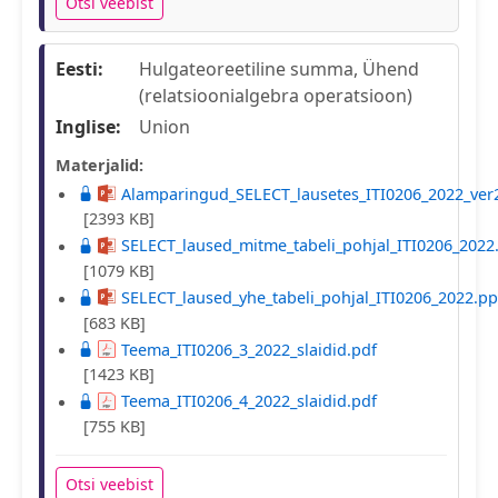
Otsi veebist
Eesti:
Hulgateoreetiline summa, Ühend
(relatsioonialgebra operatsioon)
Inglise:
Union
Materjalid:
Alamparingud_SELECT_lausetes_ITI0206_2022_ver
[2393 KB]
SELECT_laused_mitme_tabeli_pohjal_ITI0206_2022
[1079 KB]
SELECT_laused_yhe_tabeli_pohjal_ITI0206_2022.pp
[683 KB]
Teema_ITI0206_3_2022_slaidid.pdf
[1423 KB]
Teema_ITI0206_4_2022_slaidid.pdf
[755 KB]
Otsi veebist