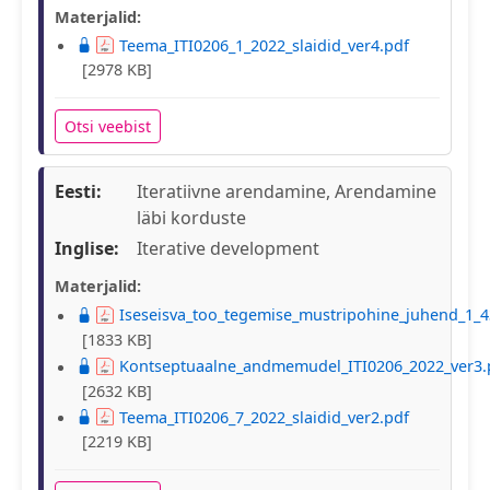
Materjalid:
Teema_ITI0206_1_2022_slaidid_ver4.pdf
[2978 KB]
Otsi veebist
Eesti:
Iteratiivne arendamine, Arendamine
läbi korduste
Inglise:
Iterative development
Materjalid:
Iseseisva_too_tegemise_mustripohine_juhend_1_4
[1833 KB]
Kontseptuaalne_andmemudel_ITI0206_2022_ver3.
[2632 KB]
Teema_ITI0206_7_2022_slaidid_ver2.pdf
[2219 KB]