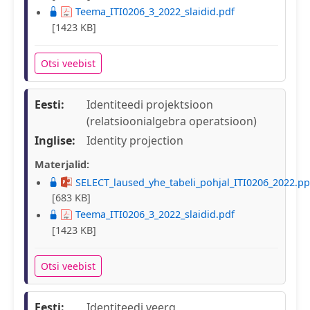
Teema_ITI0206_3_2022_slaidid.pdf
[1423 KB]
Otsi veebist
Eesti:
Identiteedi projektsioon
(relatsioonialgebra operatsioon)
Inglise:
Identity projection
Materjalid:
SELECT_laused_yhe_tabeli_pohjal_ITI0206_2022.pp
[683 KB]
Teema_ITI0206_3_2022_slaidid.pdf
[1423 KB]
Otsi veebist
Eesti:
Identiteedi veerg