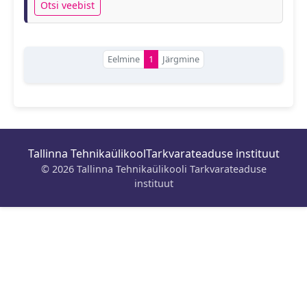
Otsi veebist
Eelmine
1
Järgmine
Tallinna Tehnikaülikool
Tarkvarateaduse instituut
© 2026 Tallinna Tehnikaülikooli Tarkvarateaduse
instituut