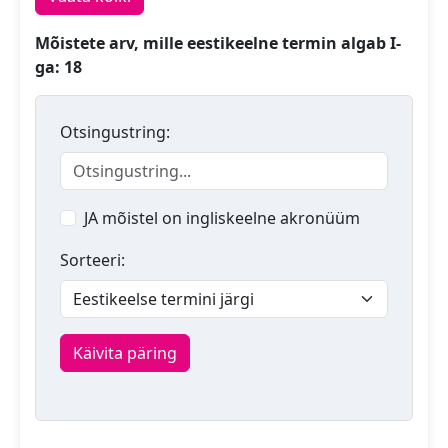
Mõistete arv, mille eestikeelne termin algab I-
ga: 18
Otsingustring:
JA mõistel on ingliskeelne akronüüm
Sorteeri:
Käivita päring