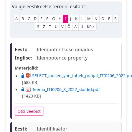
Valige eestikeelse termini esitäht:
A
B
C
D
E
F
G
H
I
J
K
L
M
N
O
P
R
S
Z
T
U
V
Õ
Ä
Ü
Kõik
Eesti:
Idempotentsuse omadus
Inglise:
Idempotence property
Materjalid:
SELECT_laused_yhe_tabeli_pohjal_ITI0206_2022.pp
[683 KB]
Teema_ITI0206_3_2022_slaidid.pdf
[1423 KB]
Otsi veebist
Eesti:
Identifikaator