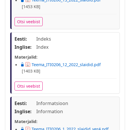
[1453 KB]
Otsi veebist
Eesti:
Indeks
Inglise:
Index
Materjalid:
Teema_ITI0206_12_2022_slaidid.pdf
[1403 KB]
Otsi veebist
Eesti:
Informatsioon
Inglise:
Information
Materjalid:
Teema_ITI0206_1_2022_slaidid_ver4.pdf