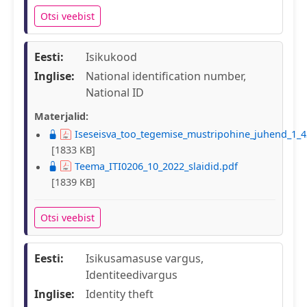
Otsi veebist
Eesti:
Isikukood
Inglise:
National identification number,
National ID
Materjalid:
Iseseisva_too_tegemise_mustripohine_juhend_1_4
[1833 KB]
Teema_ITI0206_10_2022_slaidid.pdf
[1839 KB]
Otsi veebist
Eesti:
Isikusamasuse vargus,
Identiteedivargus
Inglise:
Identity theft