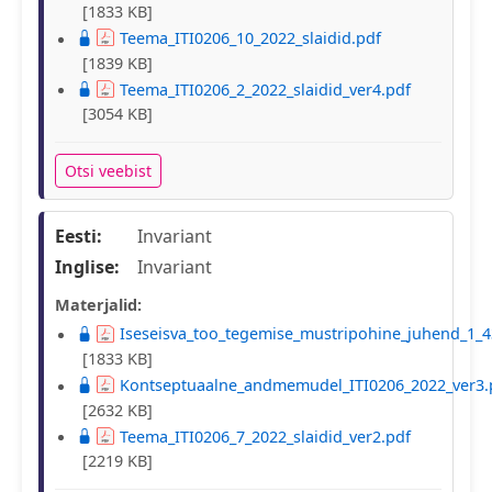
[1833 KB]
Teema_ITI0206_10_2022_slaidid.pdf
[1839 KB]
Teema_ITI0206_2_2022_slaidid_ver4.pdf
[3054 KB]
Otsi veebist
Eesti:
Invariant
Inglise:
Invariant
Materjalid:
Iseseisva_too_tegemise_mustripohine_juhend_1_4
[1833 KB]
Kontseptuaalne_andmemudel_ITI0206_2022_ver3.
[2632 KB]
Teema_ITI0206_7_2022_slaidid_ver2.pdf
[2219 KB]