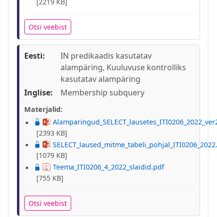
[2219 KB]
Otsi veebist
Eesti:
IN predikaadis kasutatav
alampäring, Kuuluvuse kontrolliks
kasutatav alampäring
Inglise:
Membership subquery
Materjalid:
Alamparingud_SELECT_lausetes_ITI0206_2022_ver
[2393 KB]
SELECT_laused_mitme_tabeli_pohjal_ITI0206_2022
[1079 KB]
Teema_ITI0206_4_2022_slaidid.pdf
[755 KB]
Otsi veebist