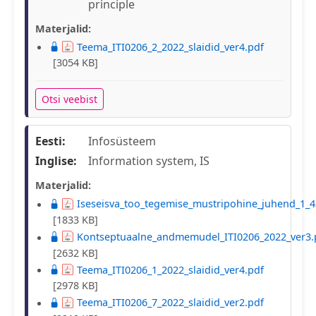
principle
Materjalid:
Teema_ITI0206_2_2022_slaidid_ver4.pdf
[3054 KB]
Otsi veebist
Eesti:
Infosüsteem
Inglise:
Information system, IS
Materjalid:
Iseseisva_too_tegemise_mustripohine_juhend_1_4
[1833 KB]
Kontseptuaalne_andmemudel_ITI0206_2022_ver3.
[2632 KB]
Teema_ITI0206_1_2022_slaidid_ver4.pdf
[2978 KB]
Teema_ITI0206_7_2022_slaidid_ver2.pdf