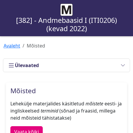
[382] - Andmebaasid I (ITI0206)
(kevad 2022)
Avaleht
Mõisted
Ülevaated
Mõisted
Lehekülje materjalides käsitletud
mõistete
eesti- ja
ingliskeelsed
terminid
(sõnad ja fraasid, millega
neid mõisteid tähistatakse)
Vaata kõiki