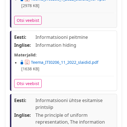
[2978 KB]
Otsi veebist
Eesti:
Informatsiooni peitmine
Inglise:
Information hiding
Materjalid:
Teema_ITI0206_11_2022_slaidid.pdf
[1638 KB]
Otsi veebist
Eesti:
Informatsiooni ühtse esitamise
printsiip
Inglise:
The principle of uniform
representation, The information