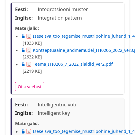
Eesti:
Integratsiooni muster
Inglise:
Integration pattern
Materjalid:
Iseseisva_too_tegemise_mustripohine_juhend_1_4
[1833 KB]
Kontseptuaalne_andmemudel_ITI0206_2022_ver3.
[2632 KB]
Teema_ITI0206_7_2022_slaidid_ver2.pdf
[2219 KB]
Otsi veebist
Eesti:
Intelligentne võti
Inglise:
Intelligent key
Materjalid:
Iseseisva_too_tegemise_mustripohine_juhend_1_4