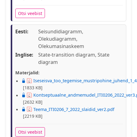
Otsi veebist
Eesti:
Seisundidiagramm,
Olekudiagramm,
Olekumasinaskeem
Inglise:
State-transition diagram, State
diagram
Materjalid:
Iseseisva_too_tegemise_mustripohine_juhend_1_4
[1833 KB]
Kontseptuaalne_andmemudel_ITI0206_2022_ver3.
[2632 KB]
Teema_ITI0206_7_2022_slaidid_ver2.pdf
[2219 KB]
Otsi veebist