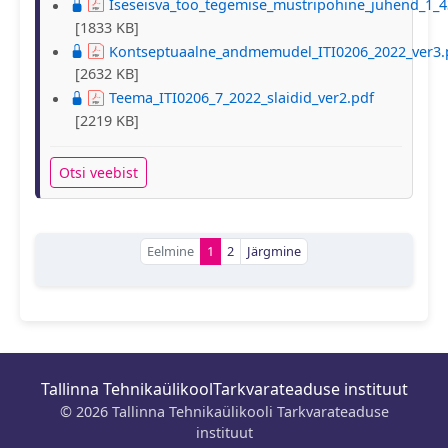
Iseseisva_too_tegemise_mustripohine_juhend_1_4
[1833 KB]
Kontseptuaalne_andmemudel_ITI0206_2022_ver3.
[2632 KB]
Teema_ITI0206_7_2022_slaidid_ver2.pdf
[2219 KB]
Otsi veebist
Eelmine
1
2
Järgmine
Tallinna Tehnikaülikool
Tarkvarateaduse instituut
© 2026 Tallinna Tehnikaülikooli Tarkvarateaduse
instituut