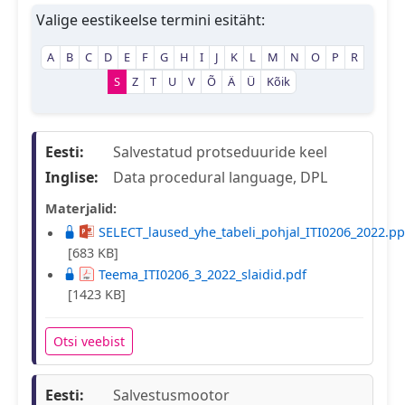
Valige eestikeelse termini esitäht:
A
B
C
D
E
F
G
H
I
J
K
L
M
N
O
P
R
S
Z
T
U
V
Õ
Ä
Ü
Kõik
Eesti:
Salvestatud protseduuride keel
Inglise:
Data procedural language, DPL
Materjalid:
SELECT_laused_yhe_tabeli_pohjal_ITI0206_2022.pp
[683 KB]
Teema_ITI0206_3_2022_slaidid.pdf
[1423 KB]
Otsi veebist
Eesti:
Salvestusmootor