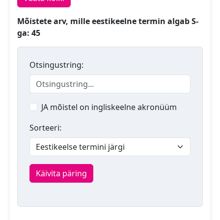
Mõistete arv, mille eestikeelne termin algab S-
ga: 45
Otsingustring:
JA mõistel on ingliskeelne akronüüm
Sorteeri:
Käivita päring