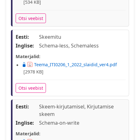
[534 KB]
Otsi veebist
Eesti:
Skeemitu
Inglise:
Schema-less, Schemaless
Materjalid:
Teema_ITI0206_1_2022_slaidid_ver4.pdf
[2978 KB]
Otsi veebist
Eesti:
Skeem-kirjutamisel, Kirjutamise
skeem
Inglise:
Schema-on-write
Materjalid: