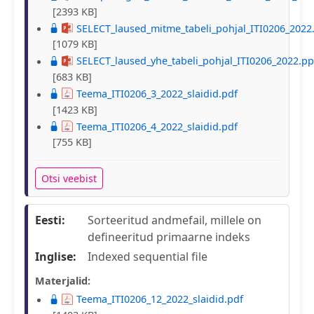
[2393 KB]
SELECT_laused_mitme_tabeli_pohjal_ITI0206_2022
[1079 KB]
SELECT_laused_yhe_tabeli_pohjal_ITI0206_2022.pp
[683 KB]
Teema_ITI0206_3_2022_slaidid.pdf
[1423 KB]
Teema_ITI0206_4_2022_slaidid.pdf
[755 KB]
Otsi veebist
Eesti:
Sorteeritud andmefail, millele on
defineeritud primaarne indeks
Inglise:
Indexed sequential file
Materjalid:
Teema_ITI0206_12_2022_slaidid.pdf