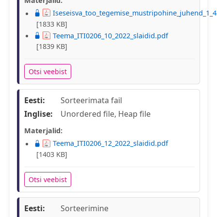
Materjalid:
Iseseisva_too_tegemise_mustripohine_juhend_1_4
[1833 KB]
Teema_ITI0206_10_2022_slaidid.pdf
[1839 KB]
Otsi veebist
Eesti:
Sorteerimata fail
Inglise:
Unordered file, Heap file
Materjalid:
Teema_ITI0206_12_2022_slaidid.pdf
[1403 KB]
Otsi veebist
Eesti:
Sorteerimine