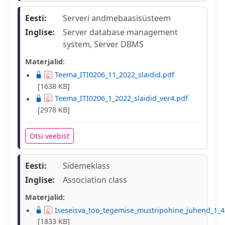
Eesti:
Serveri andmebaasisüsteem
Inglise:
Server database management
system, Server DBMS
Materjalid:
Teema_ITI0206_11_2022_slaidid.pdf
[1638 KB]
Teema_ITI0206_1_2022_slaidid_ver4.pdf
[2978 KB]
Otsi veebist
Eesti:
Sidemeklass
Inglise:
Association class
Materjalid:
Iseseisva_too_tegemise_mustripohine_juhend_1_4
[1833 KB]