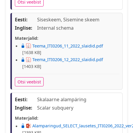
Otsi veebist
Eesti:
Siseskeem, Sisemine skeem
Inglise:
Internal schema
Materjalid:
Teema_ITI0206_11_2022_slaidid.pdf
[1638 KB]
Teema_ITI0206_12_2022_slaidid.pdf
[1403 KB]
Otsi veebist
Eesti:
Skalaarne alampäring
Inglise:
Scalar subquery
Materjalid:
Alamparingud_SELECT_lausetes_ITI0206_2022_ver
[2393 KB]