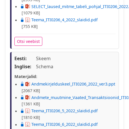
SELECT_laused_mitme_tabeli_pohjal_ITI0206_2022
[1079 KB]
Teema_ITI0206_4_2022_slaidid.pdf
[755 KB]
Otsi veebist
Eesti:
Skeem
Inglise:
Schema
Materjalid:
Andmekirjelduskeel_ITI0206_2022_ver3.ppt
[2067 KB]
Andmete_muutmine_Vaated_Transaktsioonid_ITI0
[1361 KB]
Teema_ITI0206_5_2022_slaidid.pdf
[1810 KB]
Teema_ITI0206_6_2022_slaidid.pdf