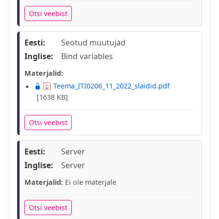
Otsi veebist
Eesti:
Seotud muutujad
Inglise:
Bind variables
Materjalid:
Teema_ITI0206_11_2022_slaidid.pdf
[1638 KB]
Otsi veebist
Eesti:
Server
Inglise:
Server
Materjalid:
Ei ole materjale
Otsi veebist