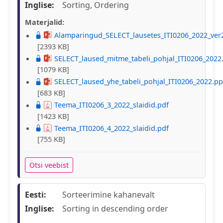
Inglise:
Sorting, Ordering
Materjalid:
Alamparingud_SELECT_lausetes_ITI0206_2022_ver
[2393 KB]
SELECT_laused_mitme_tabeli_pohjal_ITI0206_2022
[1079 KB]
SELECT_laused_yhe_tabeli_pohjal_ITI0206_2022.pp
[683 KB]
Teema_ITI0206_3_2022_slaidid.pdf
[1423 KB]
Teema_ITI0206_4_2022_slaidid.pdf
[755 KB]
Otsi veebist
Eesti:
Sorteerimine kahanevalt
Inglise:
Sorting in descending order