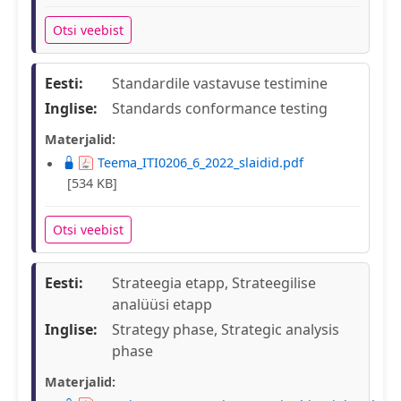
Otsi veebist
Eesti:
Standardile vastavuse testimine
Inglise:
Standards conformance testing
Materjalid:
Teema_ITI0206_6_2022_slaidid.pdf
[534 KB]
Otsi veebist
Eesti:
Strateegia etapp, Strateegilise
analüüsi etapp
Inglise:
Strategy phase, Strategic analysis
phase
Materjalid: