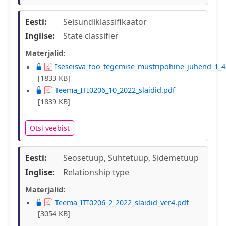
Eesti:
Seisundiklassifikaator
Inglise:
State classifier
Materjalid:
Iseseisva_too_tegemise_mustripohine_juhend_1_4
[1833 KB]
Teema_ITI0206_10_2022_slaidid.pdf
[1839 KB]
Otsi veebist
Eesti:
Seosetüüp, Suhtetüüp, Sidemetüüp
Inglise:
Relationship type
Materjalid:
Teema_ITI0206_2_2022_slaidid_ver4.pdf
[3054 KB]