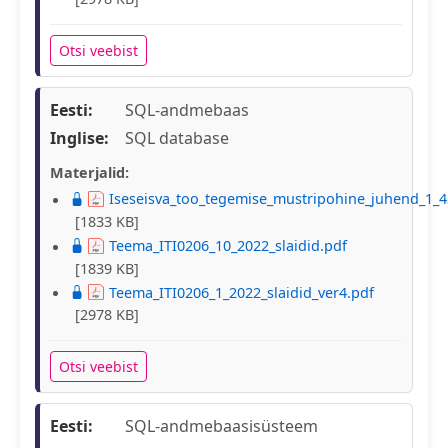
Otsi veebist
Eesti:
SQL-andmebaas
Inglise:
SQL database
Materjalid:
Iseseisva_too_tegemise_mustripohine_juhend_1_4
[1833 KB]
Teema_ITI0206_10_2022_slaidid.pdf
[1839 KB]
Teema_ITI0206_1_2022_slaidid_ver4.pdf
[2978 KB]
Otsi veebist
Eesti:
SQL-andmebaasisüsteem