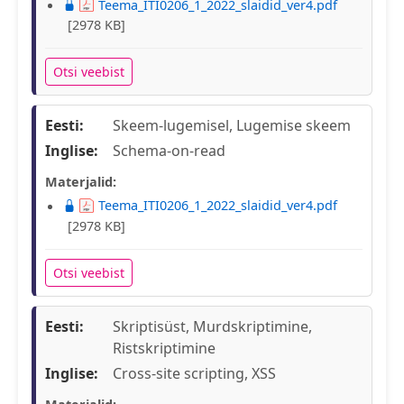
Teema_ITI0206_1_2022_slaidid_ver4.pdf
[2978 KB]
Otsi veebist
Eesti:
Skeem-lugemisel, Lugemise skeem
Inglise:
Schema-on-read
Materjalid:
Teema_ITI0206_1_2022_slaidid_ver4.pdf
[2978 KB]
Otsi veebist
Eesti:
Skriptisüst, Murdskriptimine,
Ristskriptimine
Inglise:
Cross-site scripting, XSS