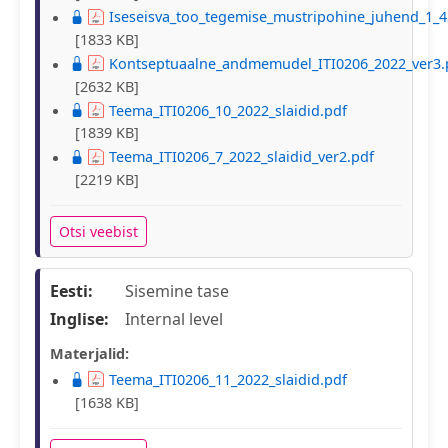
Iseseisva_too_tegemise_mustripohine_juhend_1_4
[1833 KB]
Kontseptuaalne_andmemudel_ITI0206_2022_ver3.
[2632 KB]
Teema_ITI0206_10_2022_slaidid.pdf
[1839 KB]
Teema_ITI0206_7_2022_slaidid_ver2.pdf
[2219 KB]
Otsi veebist
Eesti:
Sisemine tase
Inglise:
Internal level
Materjalid:
Teema_ITI0206_11_2022_slaidid.pdf
[1638 KB]