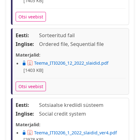
[1403 KB]
Otsi veebist
Eesti:
Sorteeritud fail
Inglise:
Ordered file, Sequential file
Materjalid:
Teema_ITI0206_12_2022_slaidid.pdf
[1403 KB]
Otsi veebist
Eesti:
Sotsiaalse krediidi süsteem
Inglise:
Social credit system
Materjalid:
Teema_ITI0206_1_2022_slaidid_ver4.pdf
[2978 KB]