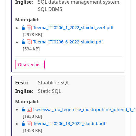
Inglise:
SQL database management system,
SQL DBMS
Materjalid:
Teema_ITI0206_1_2022_slaidid_ver4.pdf
[2978 KB]
Teema_ITI0206_6_2022_slaidid.pdf
[534 KB]
Otsi veebist
Eesti:
Staatiline SQL
Inglise:
Static SQL
Materjalid:
Iseseisva_too_tegemise_mustripohine_juhend_1_4
[1833 KB]
Teema_ITI0206_13_2022_slaidid.pdf
[1453 KB]