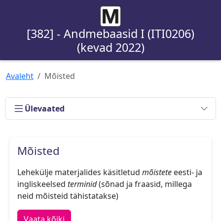
[382] - Andmebaasid I (ITI0206)
(kevad 2022)
Avaleht
Mõisted
Ülevaated
Mõisted
Lehekülje materjalides käsitletud
mõistete
eesti- ja
ingliskeelsed
terminid
(sõnad ja fraasid, millega
neid mõisteid tähistatakse)
Vaata kõiki