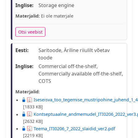
Inglise:
Storage engine
Materjalid:
Ei ole materjale
Otsi veebist
Eesti:
Saritoode, Äriline riiulilt võetav
toode
Inglise:
Commercial off-the-shelf,
Commercially available off-the-shelf,
COTS
Materjalid:
Iseseisva_too_tegemise_mustripohine_juhend_1_4
[1833 KB]
Kontseptuaalne_andmemudel_ITI0206_2022_ver3.
[2632 KB]
Teema_ITI0206_7_2022_slaidid_ver2.pdf
[2219 KB]