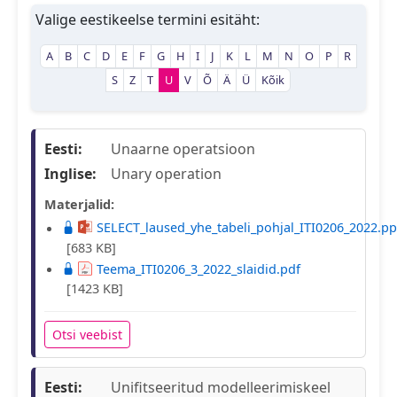
Valige eestikeelse termini esitäht:
A
B
C
D
E
F
G
H
I
J
K
L
M
N
O
P
R
S
Z
T
U
V
Õ
Ä
Ü
Kõik
Eesti:
Unaarne operatsioon
Inglise:
Unary operation
Materjalid:
SELECT_laused_yhe_tabeli_pohjal_ITI0206_2022.pp
[683 KB]
Teema_ITI0206_3_2022_slaidid.pdf
[1423 KB]
Otsi veebist
Eesti:
Unifitseeritud modelleerimiskeel