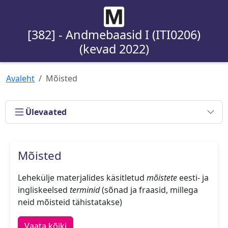
[382] - Andmebaasid I (ITI0206)
(kevad 2022)
Avaleht
Mõisted
Ülevaated
Mõisted
Lehekülje materjalides käsitletud
mõistete
eesti- ja
ingliskeelsed
terminid
(sõnad ja fraasid, millega
neid mõisteid tähistatakse)
Vaata kõiki