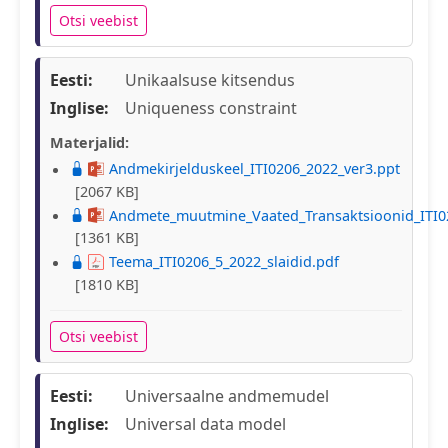
Otsi veebist
Eesti:
Unikaalsuse kitsendus
Inglise:
Uniqueness constraint
Materjalid:
Andmekirjelduskeel_ITI0206_2022_ver3.ppt
[2067 KB]
Andmete_muutmine_Vaated_Transaktsioonid_ITI0
[1361 KB]
Teema_ITI0206_5_2022_slaidid.pdf
[1810 KB]
Otsi veebist
Eesti:
Universaalne andmemudel
Inglise:
Universal data model