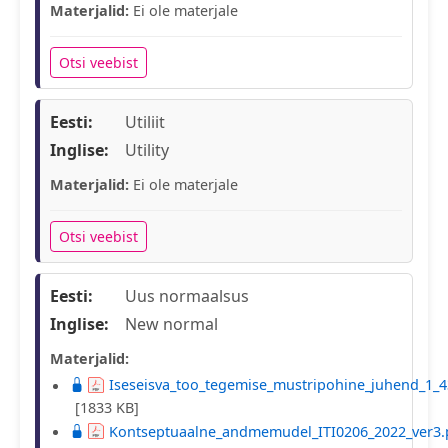
Materjalid:
Ei ole materjale
Otsi veebist
Eesti:
Utiliit
Inglise:
Utility
Materjalid:
Ei ole materjale
Otsi veebist
Eesti:
Uus normaalsus
Inglise:
New normal
Materjalid:
Iseseisva_too_tegemise_mustripohine_juhend_1_4
[1833 KB]
Kontseptuaalne_andmemudel_ITI0206_2022_ver3.