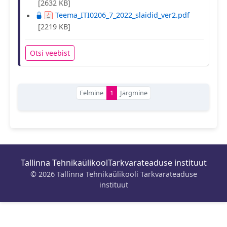
[2632 KB]
Teema_ITI0206_7_2022_slaidid_ver2.pdf
[2219 KB]
Otsi veebist
Eelmine
1
Järgmine
Tallinna Tehnikaülikool
Tarkvarateaduse instituut
© 2026 Tallinna Tehnikaülikooli Tarkvarateaduse
instituut