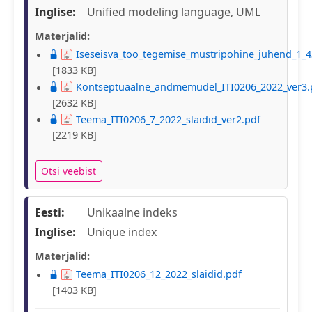
Inglise:
Unified modeling language, UML
Materjalid:
Iseseisva_too_tegemise_mustripohine_juhend_1_4
[1833 KB]
Kontseptuaalne_andmemudel_ITI0206_2022_ver3.
[2632 KB]
Teema_ITI0206_7_2022_slaidid_ver2.pdf
[2219 KB]
Otsi veebist
Eesti:
Unikaalne indeks
Inglise:
Unique index
Materjalid:
Teema_ITI0206_12_2022_slaidid.pdf
[1403 KB]