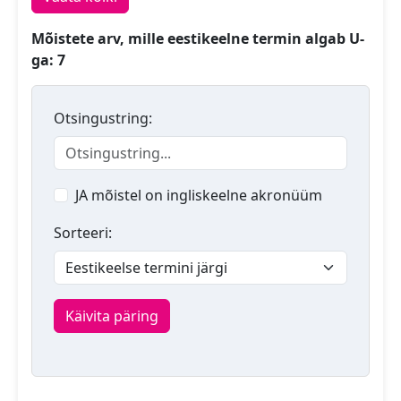
Mõistete arv, mille eestikeelne termin algab U-
ga: 7
Otsingustring:
JA mõistel on ingliskeelne akronüüm
Sorteeri:
Käivita päring