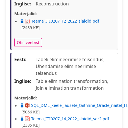
Inglise:
Reconstruction
Materjalid:
Teema_ITI0207_12_2022_slaidid.pdf
[2439 KB]
Otsi veebist
Eesti:
Tabeli elimineerimise teisendus,
Ühendamise elimineerimise
teisendus
Inglise:
Table elimination transformation,
Join elimination transformation
Materjalid:
SQL_DML_keele_lausete_taitmine_Oracle_naitel_IT
[5066 KB]
Teema_ITI0207_14_2022_slaidid_ver2.pdf
[2385 KB]