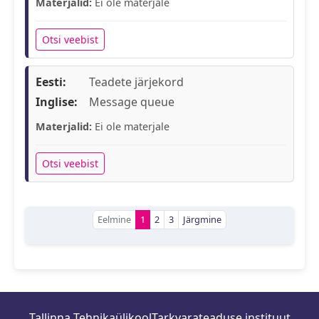
Materjalid:
Ei ole materjale
Otsi veebist
Eesti:
Teadete järjekord
Inglise:
Message queue
Materjalid:
Ei ole materjale
Otsi veebist
Eelmine
1
2
3
Järgmine
Tallinna Tehnikaülikool
Tarkvarateaduse instituut