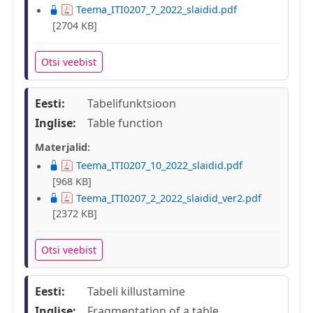
Teema_ITI0207_7_2022_slaidid.pdf
[2704 KB]
Otsi veebist
Eesti:
Tabelifunktsioon
Inglise:
Table function
Materjalid:
Teema_ITI0207_10_2022_slaidid.pdf
[968 KB]
Teema_ITI0207_2_2022_slaidid_ver2.pdf
[2372 KB]
Otsi veebist
Eesti:
Tabeli killustamine
Inglise:
Fragmentation of a table