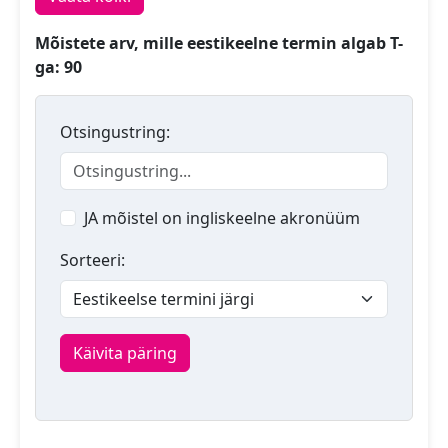
Mõistete arv, mille eestikeelne termin algab T-
ga: 90
Otsingustring:
JA mõistel on ingliskeelne akronüüm
Sorteeri:
Käivita päring