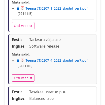
Materjalid:
Teema_ITI0207_1_2022_slaidid_ver9.pdf
[5514 KB]
Otsi veebist
Eesti:
Tarkvara väljalase
Inglise:
Software release
Materjalid:
Teema_ITI0207_4_2022_slaidid_ver7.pdf
[3141 KB]
Otsi veebist
Eesti:
Tasakaalustatud puu
Inglise:
Balanced tree