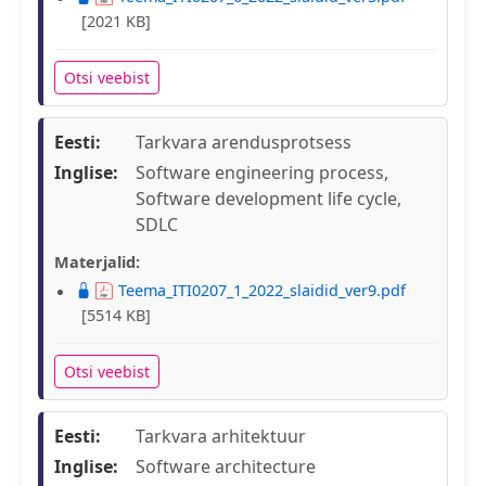
[2021 KB]
Otsi veebist
Eesti:
Tarkvara arendusprotsess
Inglise:
Software engineering process,
Software development life cycle,
SDLC
Materjalid:
Teema_ITI0207_1_2022_slaidid_ver9.pdf
[5514 KB]
Otsi veebist
Eesti:
Tarkvara arhitektuur
Inglise:
Software architecture