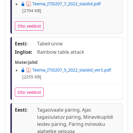
Teema_ITI0207_7_2022_slaidid.pdf
[2704 KB]
Otsi veebist
Eesti:
Tabelrünne
Inglise:
Rainbow table attack
Materjalid:
Teema_ITI0207_5_2022_slaidid_ver5.pdf
[2255 KB]
Otsi veebist
Eesti:
Tagasivaate päring, Ajas
tagasiulatuv päring, Minevikupildi
leidev päring, Päring mineviku
ajahetke seisuga