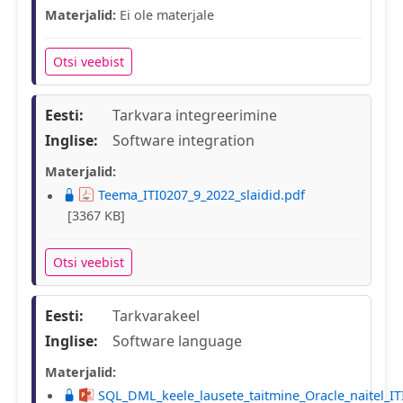
Materjalid:
Ei ole materjale
Otsi veebist
Eesti:
Tarkvara integreerimine
Inglise:
Software integration
Materjalid:
Teema_ITI0207_9_2022_slaidid.pdf
[3367 KB]
Otsi veebist
Eesti:
Tarkvarakeel
Inglise:
Software language
Materjalid:
SQL_DML_keele_lausete_taitmine_Oracle_naitel_IT