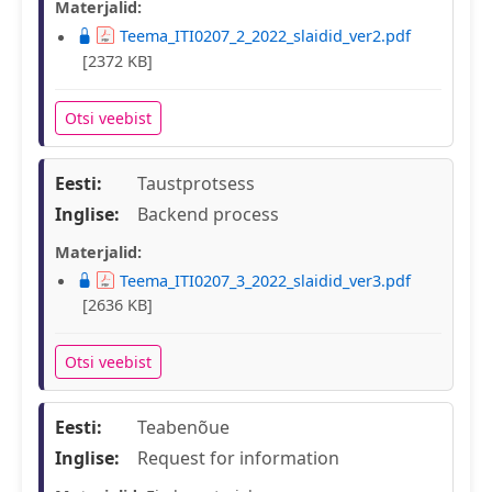
Materjalid:
Teema_ITI0207_2_2022_slaidid_ver2.pdf
[2372 KB]
Otsi veebist
Eesti:
Taustprotsess
Inglise:
Backend process
Materjalid:
Teema_ITI0207_3_2022_slaidid_ver3.pdf
[2636 KB]
Otsi veebist
Eesti:
Teabenõue
Inglise:
Request for information