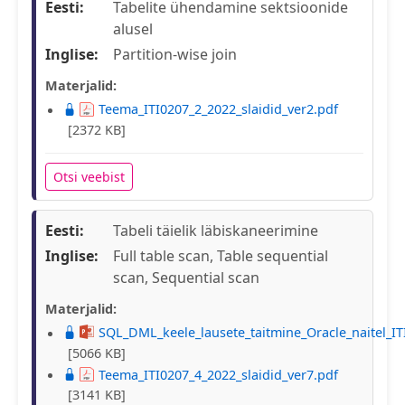
Eesti:
Tabelite ühendamine sektsioonide
alusel
Inglise:
Partition-wise join
Materjalid:
Teema_ITI0207_2_2022_slaidid_ver2.pdf
[2372 KB]
Otsi veebist
Eesti:
Tabeli täielik läbiskaneerimine
Inglise:
Full table scan, Table sequential
scan, Sequential scan
Materjalid:
SQL_DML_keele_lausete_taitmine_Oracle_naitel_IT
[5066 KB]
Teema_ITI0207_4_2022_slaidid_ver7.pdf
[3141 KB]