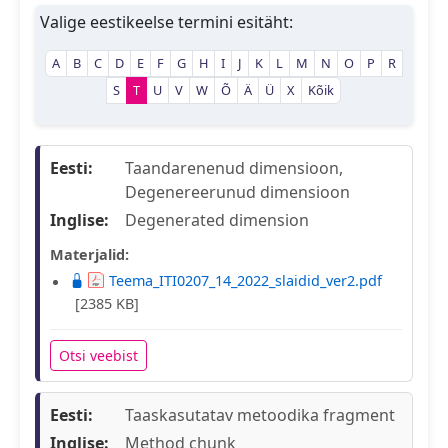
Valige eestikeelse termini esitäht:
A
B
C
D
E
F
G
H
I
J
K
L
M
N
O
P
R
S
T
U
V
W
Õ
Ä
Ü
X
Kõik
Eesti:
Taandarenenud dimensioon,
Degenereerunud dimensioon
Inglise:
Degenerated dimension
Materjalid:
Teema_ITI0207_14_2022_slaidid_ver2.pdf
[2385 KB]
Otsi veebist
Eesti:
Taaskasutatav metoodika fragment
Inglise:
Method chunk