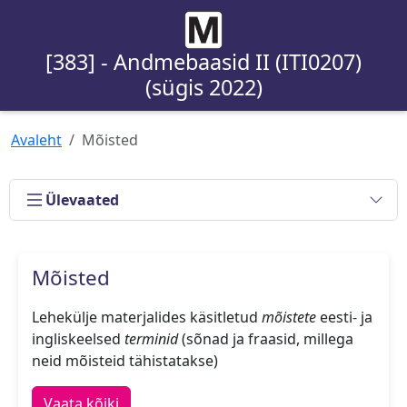
[383] - Andmebaasid II (ITI0207)
(sügis 2022)
Avaleht
Mõisted
Ülevaated
Mõisted
Lehekülje materjalides käsitletud
mõistete
eesti- ja
ingliskeelsed
terminid
(sõnad ja fraasid, millega
neid mõisteid tähistatakse)
Vaata kõiki