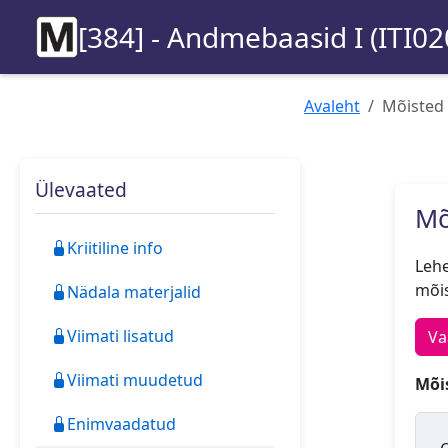
[384] - Andmebaasid I (ITI02
Avaleht
Mõisted
Ülevaated
Mõ
Kriitiline info
Lehe
mõis
Nädala materjalid
Viimati lisatud
Va
Viimati muudetud
Mõis
Enimvaadatud