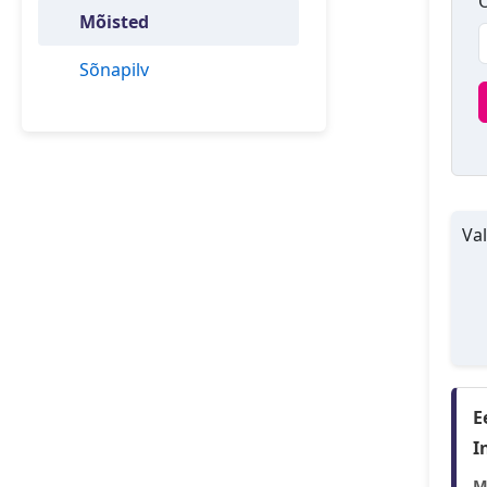
O
Mõisted
Sõnapilv
Val
E
I
M