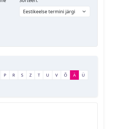
lne
Sorteeri:
P
R
S
Z
T
U
V
Õ
Ä
Ü