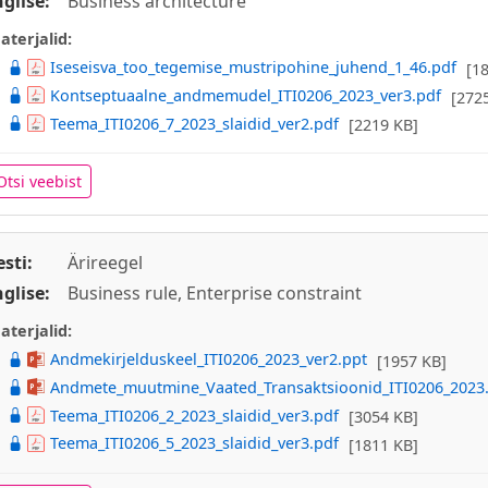
nglise:
Business architecture
aterjalid:
Iseseisva_too_tegemise_mustripohine_juhend_1_46.pdf
[1
Kontseptuaalne_andmemudel_ITI0206_2023_ver3.pdf
[272
Teema_ITI0206_7_2023_slaidid_ver2.pdf
[2219 KB]
Otsi veebist
esti:
Ärireegel
nglise:
Business rule, Enterprise constraint
aterjalid:
Andmekirjelduskeel_ITI0206_2023_ver2.ppt
[1957 KB]
Andmete_muutmine_Vaated_Transaktsioonid_ITI0206_2023
Teema_ITI0206_2_2023_slaidid_ver3.pdf
[3054 KB]
Teema_ITI0206_5_2023_slaidid_ver3.pdf
[1811 KB]