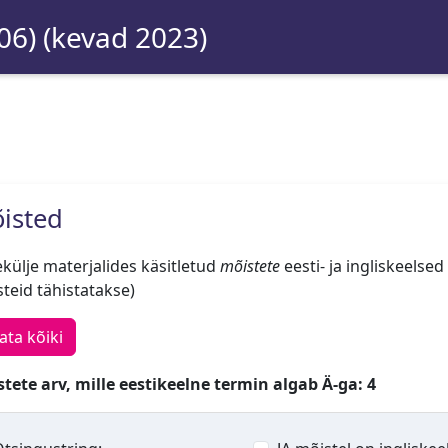
06) (kevad 2023)
isted
külje materjalides käsitletud
mõistete
eesti- ja ingliskeelsed
teid tähistatakse)
ata kõiki
tete arv, mille eestikeelne termin algab Ä-ga: 4