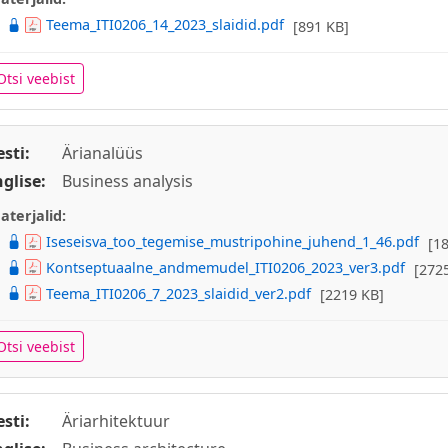
Teema_ITI0206_14_2023_slaidid.pdf
[891 KB]
Otsi veebist
esti:
Ärianalüüs
nglise:
Business analysis
aterjalid:
Iseseisva_too_tegemise_mustripohine_juhend_1_46.pdf
[1
Kontseptuaalne_andmemudel_ITI0206_2023_ver3.pdf
[272
Teema_ITI0206_7_2023_slaidid_ver2.pdf
[2219 KB]
Otsi veebist
esti:
Äriarhitektuur