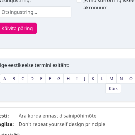
tsingustring:
JA mõistel on ingliskee
akronüüm
Käivita päring
ige eestikeelse termini esitäht:
A
B
C
D
E
F
G
H
I
J
K
L
M
N
O
Kõik
esti:
Ära korda ennast disainipõhimõte
nglise:
Don't repeat yourself design principle
aterjalid: