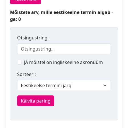
Mõistete arv, mille eestikeelne termin algab -
ga: 0
Otsingustring:
JA mõistel on ingliskeelne akronüüm
Sorteeri:
Käivita päring