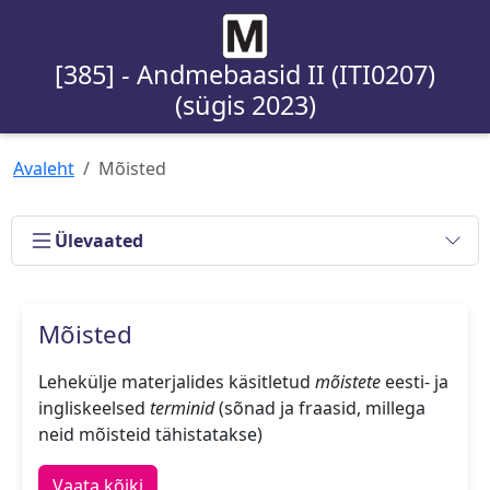
[385] - Andmebaasid II (ITI0207)
(sügis 2023)
Avaleht
Mõisted
Ülevaated
Mõisted
Lehekülje materjalides käsitletud
mõistete
eesti- ja
ingliskeelsed
terminid
(sõnad ja fraasid, millega
neid mõisteid tähistatakse)
Vaata kõiki