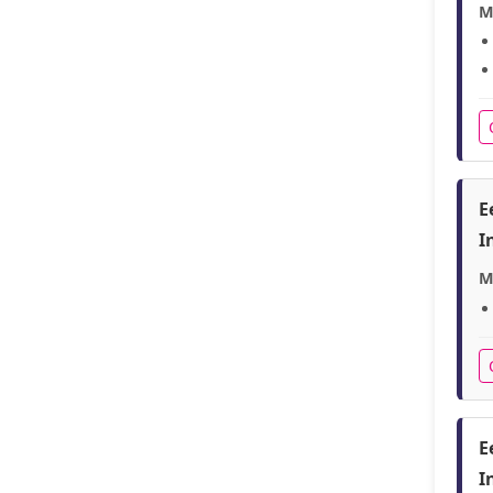
M
E
I
M
E
I