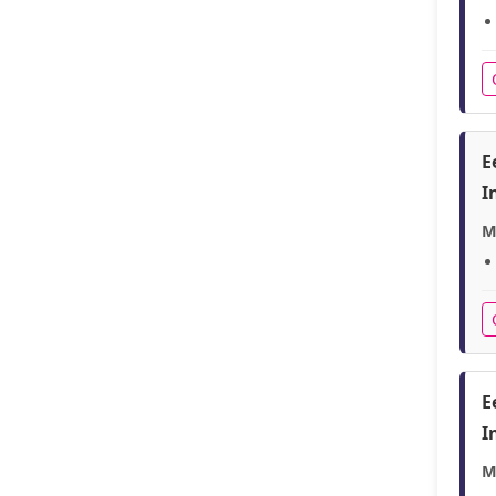
E
I
M
E
I
M