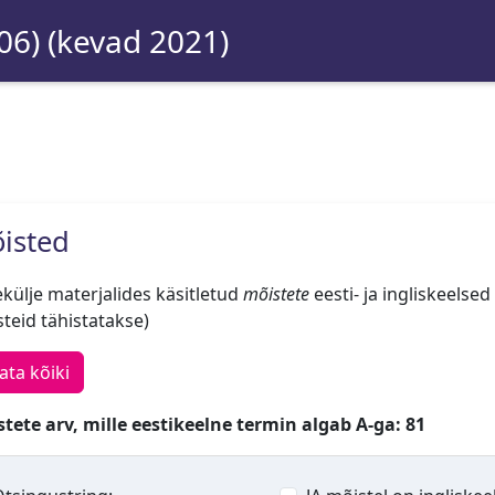
06) (kevad 2021)
isted
külje materjalides käsitletud
mõistete
eesti- ja ingliskeelsed
teid tähistatakse)
ata kõiki
tete arv, mille eestikeelne termin algab A-ga: 81