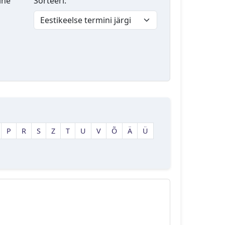
lne
Sorteeri:
P
R
S
Z
T
U
V
Õ
Ä
Ü