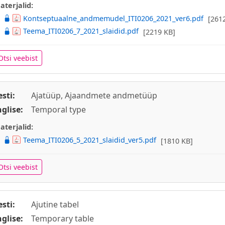
aterjalid:
Kontseptuaalne_andmemudel_ITI0206_2021_ver6.pdf
[261
Teema_ITI0206_7_2021_slaidid.pdf
[2219 KB]
Otsi veebist
esti:
Ajatüüp, Ajaandmete andmetüüp
nglise:
Temporal type
aterjalid:
Teema_ITI0206_5_2021_slaidid_ver5.pdf
[1810 KB]
Otsi veebist
esti:
Ajutine tabel
nglise:
Temporary table