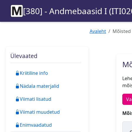
[380] - Andmebaasid I (ITI02
Avaleht
Mõisted
Ülevaated
Mõ
Kriitiline info
Lehe
mõis
Nädala materjalid
Viimati lisatud
Va
Viimati muudetud
Mõis
Enimvaadatud