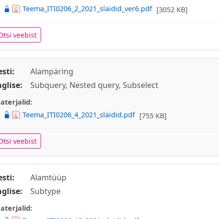
Teema_ITI0206_2_2021_slaidid_ver6.pdf
[3052 KB]
Otsi veebist
esti:
Alampäring
nglise:
Subquery, Nested query, Subselect
aterjalid:
Teema_ITI0206_4_2021_slaidid.pdf
[755 KB]
Otsi veebist
esti:
Alamtüüp
nglise:
Subtype
aterjalid: