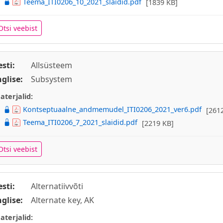
Teema_ITI0206_10_2021_slaidid.pdf
[1839 KB]
Otsi veebist
esti:
Allsüsteem
nglise:
Subsystem
aterjalid:
Kontseptuaalne_andmemudel_ITI0206_2021_ver6.pdf
[261
Teema_ITI0206_7_2021_slaidid.pdf
[2219 KB]
Otsi veebist
esti:
Alternatiivvõti
nglise:
Alternate key, AK
aterjalid: