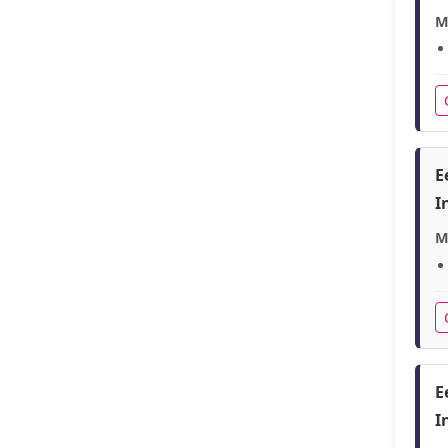
M
E
I
M
E
I