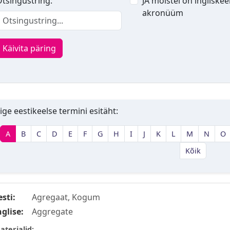
tsingustring:
JA mõistel on ingliskee
akronüüm
Käivita päring
ige eestikeelse termini esitäht:
A
B
C
D
E
F
G
H
I
J
K
L
M
N
O
Kõik
esti:
Agregaat, Kogum
nglise:
Aggregate
aterjalid: