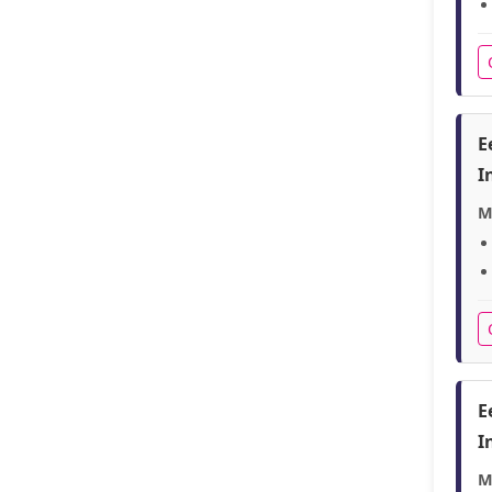
E
I
M
E
I
M