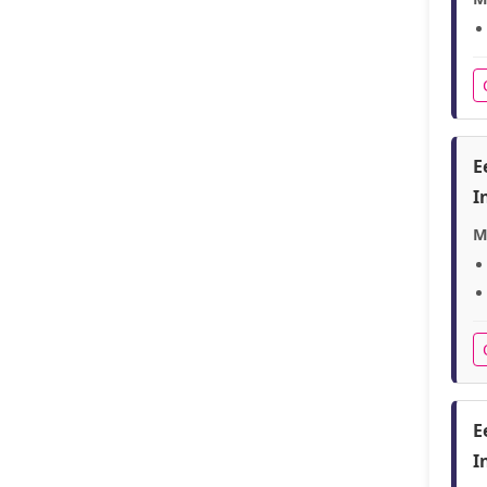
E
I
M
E
I