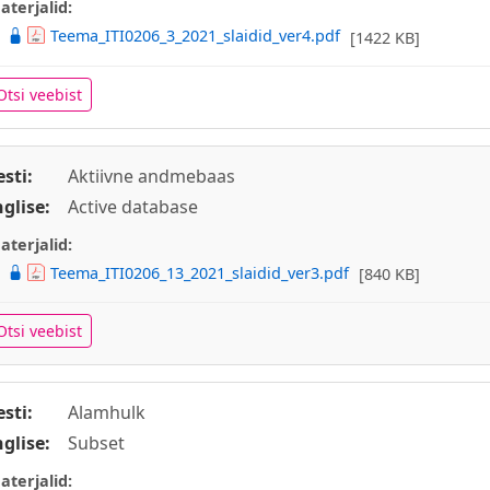
aterjalid:
Teema_ITI0206_3_2021_slaidid_ver4.pdf
[1422 KB]
Otsi veebist
esti:
Aktiivne andmebaas
nglise:
Active database
aterjalid:
Teema_ITI0206_13_2021_slaidid_ver3.pdf
[840 KB]
Otsi veebist
esti:
Alamhulk
nglise:
Subset
aterjalid: