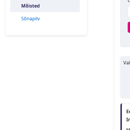
O
Mõisted
Sõnapilv
Val
E
I
M