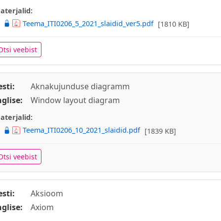
aterjalid:
Teema_ITI0206_5_2021_slaidid_ver5.pdf
[1810 KB]
Otsi veebist
esti:
Aknakujunduse diagramm
nglise:
Window layout diagram
aterjalid:
Teema_ITI0206_10_2021_slaidid.pdf
[1839 KB]
Otsi veebist
esti:
Aksioom
nglise:
Axiom