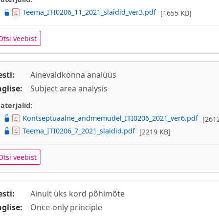
Teema_ITI0206_11_2021_slaidid_ver3.pdf
[1655 KB]
Otsi veebist
esti:
Ainevaldkonna analüüs
nglise:
Subject area analysis
aterjalid:
Kontseptuaalne_andmemudel_ITI0206_2021_ver6.pdf
[261
Teema_ITI0206_7_2021_slaidid.pdf
[2219 KB]
Otsi veebist
esti:
Ainult üks kord põhimõte
nglise:
Once-only principle