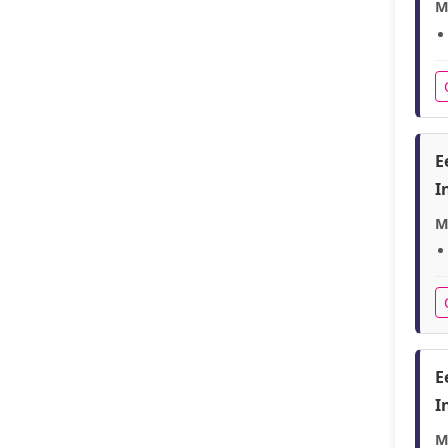
M
E
I
M
E
I
M