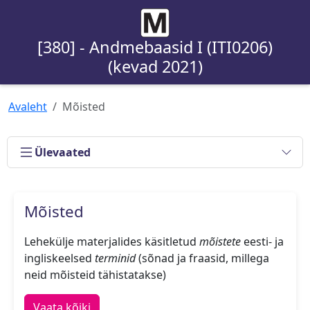
[380] - Andmebaasid I (ITI0206)
(kevad 2021)
Avaleht
Mõisted
Ülevaated
Mõisted
Lehekülje materjalides käsitletud
mõistete
eesti- ja
ingliskeelsed
terminid
(sõnad ja fraasid, millega
neid mõisteid tähistatakse)
Vaata kõiki