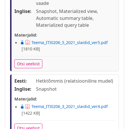
vaade
Inglise:
Snapshot, Materialized view,
Automatic summary table,
Materialized query table
Materjalid:
Teema_ITI0206_5_2021_slaidid_ver5.pdf
[1810 KB]
Otsi veebist
Eesti:
Hetktõmmis (relatsiooniline mudel)
Inglise:
Snapshot
Materjalid:
Teema_ITI0206_3_2021_slaidid_ver4.pdf
[1422 KB]
Otsi veebist