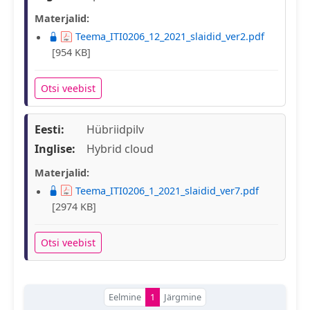
Materjalid:
Teema_ITI0206_12_2021_slaidid_ver2.pdf
[954 KB]
Otsi veebist
Eesti:
Hübriidpilv
Inglise:
Hybrid cloud
Materjalid:
Teema_ITI0206_1_2021_slaidid_ver7.pdf
[2974 KB]
Otsi veebist
Eelmine
1
Järgmine