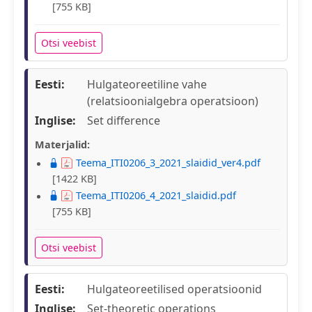
[755 KB]
Otsi veebist
Eesti:
Hulgateoreetiline vahe
(relatsioonialgebra operatsioon)
Inglise:
Set difference
Materjalid:
Teema_ITI0206_3_2021_slaidid_ver4.pdf
[1422 KB]
Teema_ITI0206_4_2021_slaidid.pdf
[755 KB]
Otsi veebist
Eesti:
Hulgateoreetilised operatsioonid
Inglise:
Set-theoretic operations