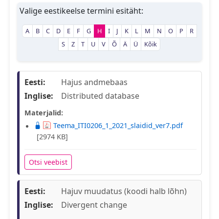
Valige eestikeelse termini esitäht:
A
B
C
D
E
F
G
H
I
J
K
L
M
N
O
P
R
S
Z
T
U
V
Õ
Ä
Ü
Kõik
Eesti:
Hajus andmebaas
Inglise:
Distributed database
Materjalid:
Teema_ITI0206_1_2021_slaidid_ver7.pdf
[2974 KB]
Otsi veebist
Eesti:
Hajuv muudatus (koodi halb lõhn)
Inglise:
Divergent change