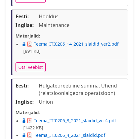
Eesti:
Hooldus
Inglise:
Maintenance
Materjalid:
Teema_ITI0206_14_2021_slaidid_ver2.pdf
[891 KB]
Otsi veebist
Eesti:
Hulgateoreetiline summa, Ühend
(relatsioonialgebra operatsioon)
Inglise:
Union
Materjalid:
Teema_ITI0206_3_2021_slaidid_ver4.pdf
[1422 KB]
Teema_ITI0206_4_2021_slaidid.pdf