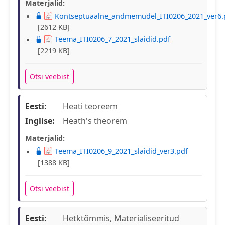
Materjalid:
Kontseptuaalne_andmemudel_ITI0206_2021_ver6.
[2612 KB]
Teema_ITI0206_7_2021_slaidid.pdf
[2219 KB]
Otsi veebist
Eesti:
Heati teoreem
Inglise:
Heath's theorem
Materjalid:
Teema_ITI0206_9_2021_slaidid_ver3.pdf
[1388 KB]
Otsi veebist
Eesti:
Hetktõmmis, Materialiseeritud