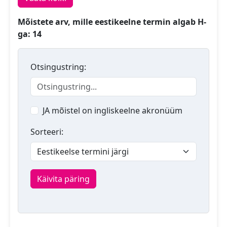
Mõistete arv, mille eestikeelne termin algab H-
ga: 14
Otsingustring:
JA mõistel on ingliskeelne akronüüm
Sorteeri:
Käivita päring