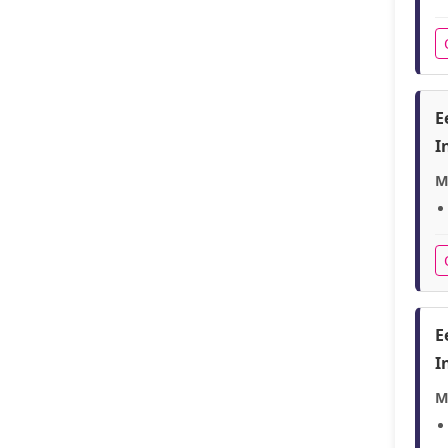
E
I
M
E
I
M