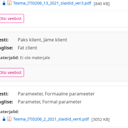
Teema_ITI0206_13_2021_slaidid_ver3.pdf
[840 KB]
Otsi veebist
esti:
Paks klient, Jäme klient
nglise:
Fat client
aterjalid:
Ei ole materjale
Otsi veebist
esti:
Parameeter, Formaalne parameeter
nglise:
Parameter, Formal parameter
aterjalid:
Teema_ITI0206_2_2021_slaidid_ver6.pdf
[3052 KB]