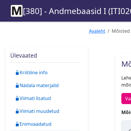
[380] - Andmebaasid I (ITI02
Avaleht
Mõisted
Ülevaated
Mõ
Kriitiline info
Lehe
mõis
Nädala materjalid
Viimati lisatud
Va
Viimati muudetud
Mõis
Enimvaadatud