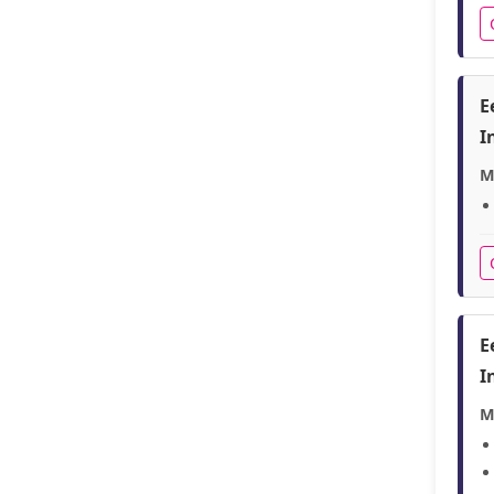
E
I
M
E
I
M