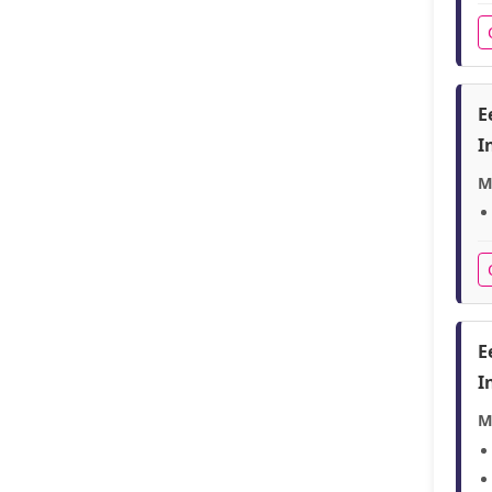
E
I
M
E
I
M