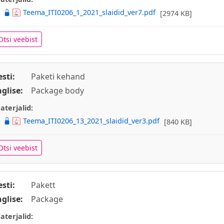
Teema_ITI0206_1_2021_slaidid_ver7.pdf
[2974 KB]
Otsi veebist
esti:
Paketi kehand
nglise:
Package body
aterjalid:
Teema_ITI0206_13_2021_slaidid_ver3.pdf
[840 KB]
Otsi veebist
esti:
Pakett
nglise:
Package
aterjalid: