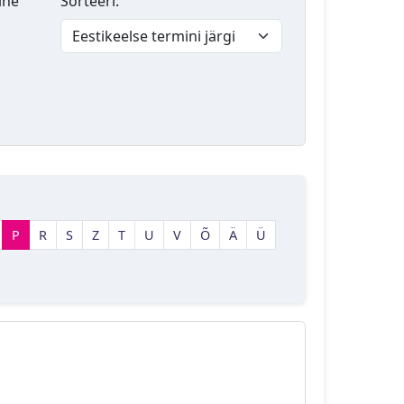
lne
Sorteeri:
P
R
S
Z
T
U
V
Õ
Ä
Ü