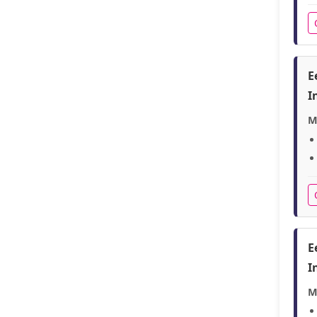
E
I
M
E
I
M