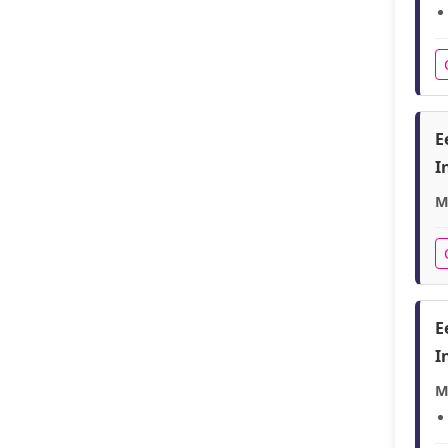
E
I
M
E
I
M