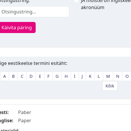
tsingustring:
JA mõistel on ingliskee
akronüüm
Käivita päring
ige eestikeelse termini esitäht:
A
B
C
D
E
F
G
H
I
J
K
L
M
N
O
Kõik
esti:
Paber
nglise:
Paper
aterjalid: