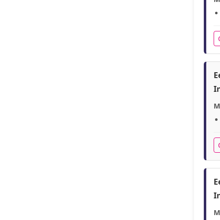
E
I
M
E
I
M