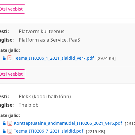
Otsi veebist
esti:
Platvorm kui teenus
nglise:
Platform as a Service, PaaS
aterjalid:
Teema_ITI0206_1_2021_slaidid_ver7.pdf
[2974 KB]
Otsi veebist
esti:
Plekk (koodi halb lõhn)
nglise:
The blob
aterjalid:
Kontseptuaalne_andmemudel_ITI0206_2021_ver6.pdf
[261
Teema_ITI0206_7_2021_slaidid.pdf
[2219 KB]