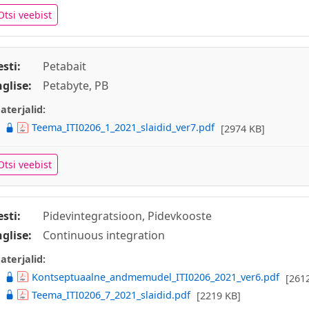
Otsi veebist
esti:
Petabait
nglise:
Petabyte, PB
aterjalid:
Teema_ITI0206_1_2021_slaidid_ver7.pdf
[2974 KB]
Otsi veebist
esti:
Pidevintegratsioon, Pidevkooste
nglise:
Continuous integration
aterjalid:
Kontseptuaalne_andmemudel_ITI0206_2021_ver6.pdf
[261
Teema_ITI0206_7_2021_slaidid.pdf
[2219 KB]