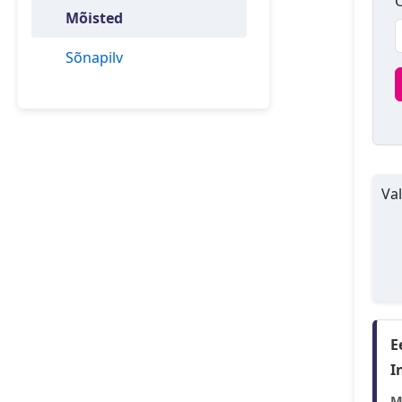
O
Mõisted
Sõnapilv
Val
E
I
M