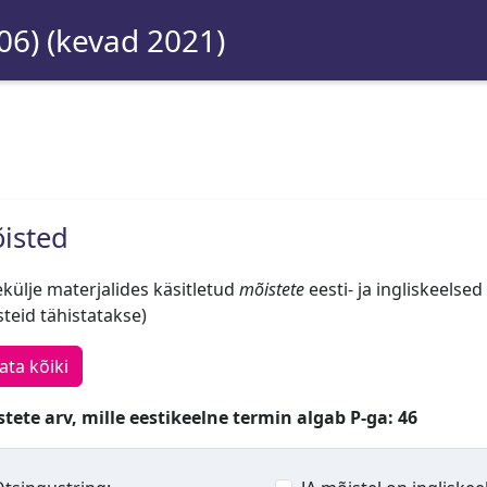
06) (kevad 2021)
isted
külje materjalides käsitletud
mõistete
eesti- ja ingliskeelsed
teid tähistatakse)
ata kõiki
tete arv, mille eestikeelne termin algab P-ga: 46