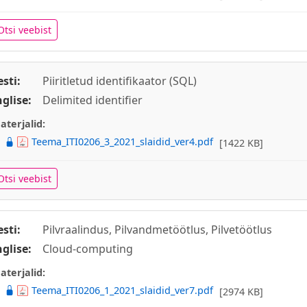
Otsi veebist
esti:
Piiritletud identifikaator (SQL)
nglise:
Delimited identifier
aterjalid:
Teema_ITI0206_3_2021_slaidid_ver4.pdf
[1422 KB]
Otsi veebist
esti:
Pilvraalindus, Pilvandmetöötlus, Pilvetöötlus
nglise:
Cloud-computing
aterjalid:
Teema_ITI0206_1_2021_slaidid_ver7.pdf
[2974 KB]