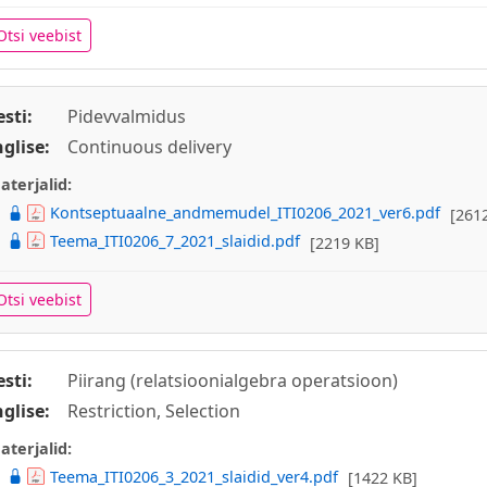
Otsi veebist
esti:
Pidevvalmidus
nglise:
Continuous delivery
aterjalid:
Kontseptuaalne_andmemudel_ITI0206_2021_ver6.pdf
[261
Teema_ITI0206_7_2021_slaidid.pdf
[2219 KB]
Otsi veebist
esti:
Piirang (relatsioonialgebra operatsioon)
nglise:
Restriction, Selection
aterjalid:
Teema_ITI0206_3_2021_slaidid_ver4.pdf
[1422 KB]