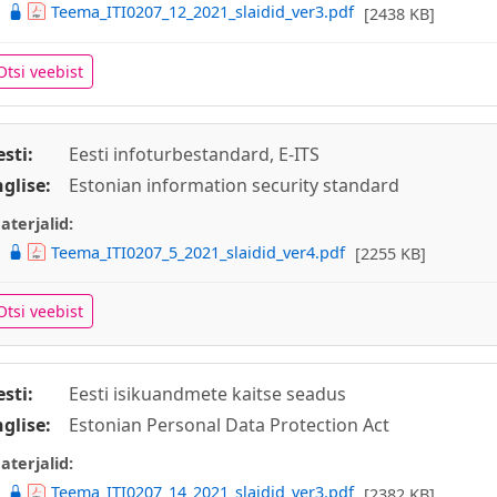
Teema_ITI0207_12_2021_slaidid_ver3.pdf
[2438 KB]
Otsi veebist
esti:
Eesti infoturbestandard, E-ITS
nglise:
Estonian information security standard
aterjalid:
Teema_ITI0207_5_2021_slaidid_ver4.pdf
[2255 KB]
Otsi veebist
esti:
Eesti isikuandmete kaitse seadus
nglise:
Estonian Personal Data Protection Act
aterjalid:
Teema_ITI0207_14_2021_slaidid_ver3.pdf
[2382 KB]