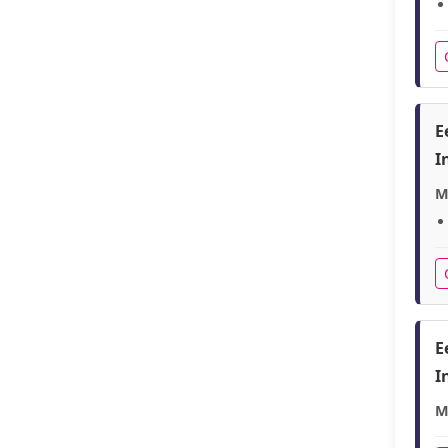
E
I
M
E
I
M