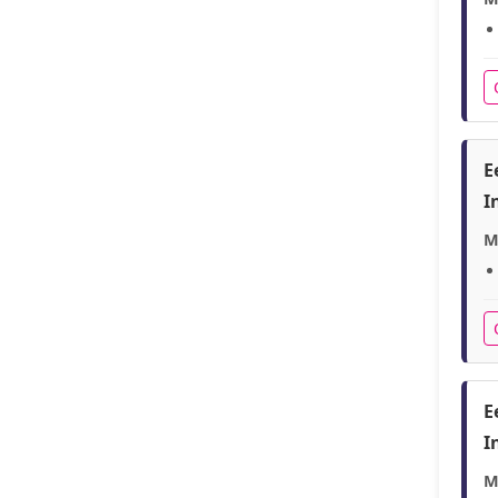
E
I
M
E
I
M