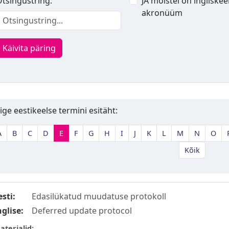
tsingustring:
JA mõistel on ingliskee
akronüüm
Käivita päring
ige eestikeelse termini esitäht:
A
B
C
D
E
F
G
H
I
J
K
L
M
N
O
Kõik
esti:
Edasilükatud muudatuse protokoll
nglise:
Deferred update protocol
aterjalid: