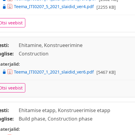
Teema_ITI0207_5_2021_slaidid_ver4.pdf
[2255 KB]
Otsi veebist
esti:
Ehitamine, Konstrueerimine
nglise:
Construction
aterjalid:
Teema_ITI0207_1_2021_slaidid_ver6.pdf
[5467 KB]
Otsi veebist
esti:
Ehitamise etapp, Konstrueerimise etapp
nglise:
Build phase, Construction phase
aterjalid: