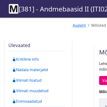
[381] - Andmebaasid II (ITI0
Avaleht
Mõisted
Ülevaated
Mõ
Kriitiline info
Lehe
mõis
Nädala materjalid
Viimati lisatud
Va
Viimati muudetud
Mõis
Enimvaadatud