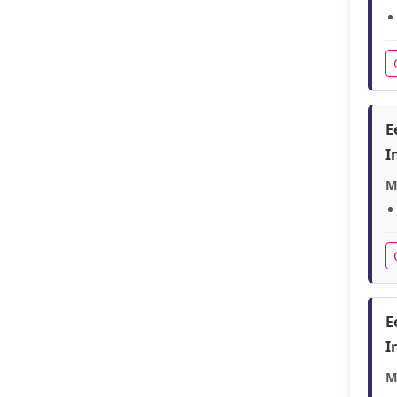
E
I
M
E
I
M