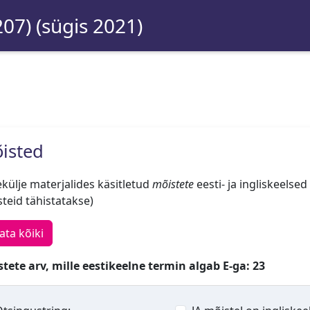
207) (sügis 2021)
isted
külje materjalides käsitletud
mõistete
eesti- ja ingliskeelsed
teid tähistatakse)
ata kõiki
tete arv, mille eestikeelne termin algab E-ga: 23