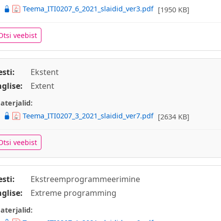
Teema_ITI0207_6_2021_slaidid_ver3.pdf
[1950 KB]
Otsi veebist
esti:
Ekstent
nglise:
Extent
aterjalid:
Teema_ITI0207_3_2021_slaidid_ver7.pdf
[2634 KB]
Otsi veebist
esti:
Ekstreemprogrammeerimine
nglise:
Extreme programming
aterjalid: