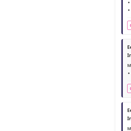
E
I
M
E
I
M