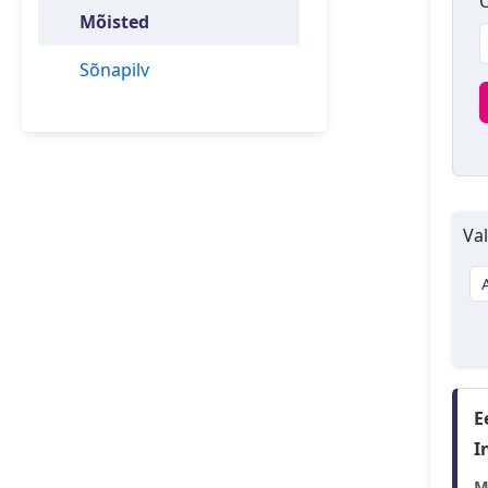
O
Mõisted
Sõnapilv
Val
E
I
M