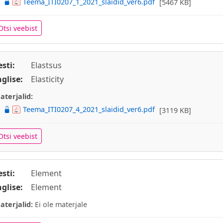
Teema_ITI0207_1_2021_slaidid_ver6.pdf
[5467 KB]
Otsi veebist
esti:
Elastsus
nglise:
Elasticity
aterjalid:
Teema_ITI0207_4_2021_slaidid_ver6.pdf
[3119 KB]
Otsi veebist
esti:
Element
nglise:
Element
aterjalid:
Ei ole materjale