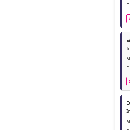
E
I
M
E
I
M