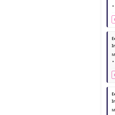
E
I
M
E
I
M