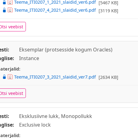
Teema_ITI0207_1_2021_slaidid_ver6.pdf
[5467 KB]
Teema_ITI0207_4_2021_slaidid_ver6.pdf
[3119 KB]
Otsi veebist
esti:
Eksemplar (protsesside kogum Oracles)
nglise:
Instance
aterjalid:
Teema_ITI0207_3_2021_slaidid_ver7.pdf
[2634 KB]
Otsi veebist
esti:
Eksklusiivne lukk, Monopollukk
nglise:
Exclusive lock
aterjalid: