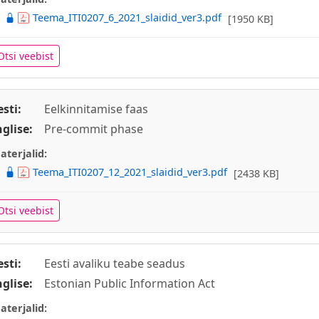
Teema_ITI0207_6_2021_slaidid_ver3.pdf
[1950 KB]
Otsi veebist
esti:
Eelkinnitamise faas
nglise:
Pre-commit phase
aterjalid:
Teema_ITI0207_12_2021_slaidid_ver3.pdf
[2438 KB]
Otsi veebist
esti:
Eesti avaliku teabe seadus
nglise:
Estonian Public Information Act
aterjalid: