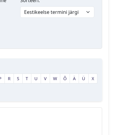
lne
Sorteeri:
P
R
S
T
U
V
W
Õ
Ä
Ü
X