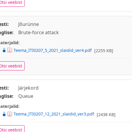
Otsi veebist
esti:
Jõurünne
nglise:
Brute-force attack
aterjalid:
Teema_ITI0207_5_2021_slaidid_ver4.pdf
[2255 KB]
Otsi veebist
esti:
Järjekord
nglise:
Queue
aterjalid:
Teema_ITI0207_12_2021_slaidid_ver3.pdf
[2438 KB]
Otsi veebist