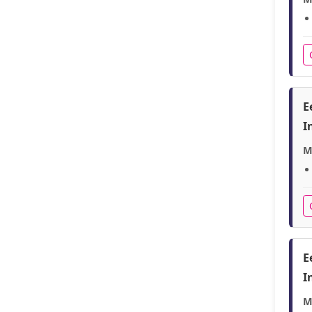
E
I
M
E
I
M