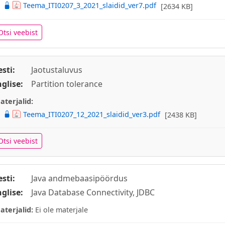
Teema_ITI0207_3_2021_slaidid_ver7.pdf
[2634 KB]
Otsi veebist
esti:
Jaotustaluvus
nglise:
Partition tolerance
aterjalid:
Teema_ITI0207_12_2021_slaidid_ver3.pdf
[2438 KB]
Otsi veebist
esti:
Java andmebaasipöördus
nglise:
Java Database Connectivity, JDBC
aterjalid:
Ei ole materjale