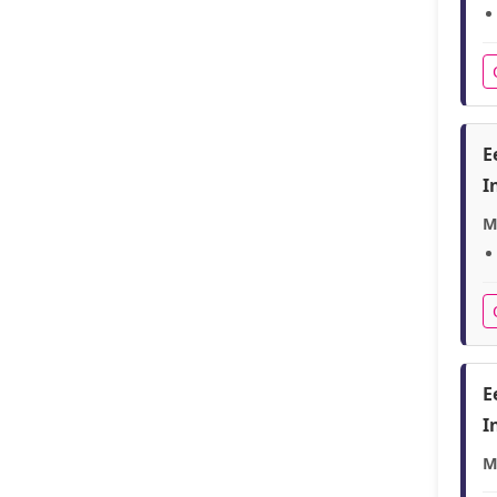
E
I
M
E
I
M