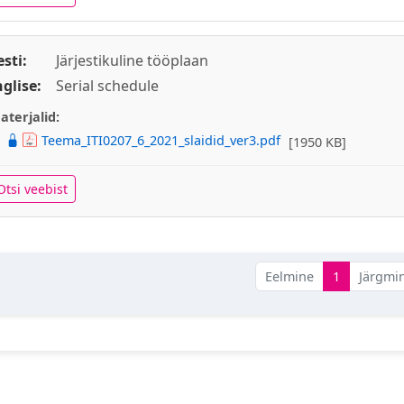
esti:
Järjestikuline tööplaan
nglise:
Serial schedule
aterjalid:
Teema_ITI0207_6_2021_slaidid_ver3.pdf
[1950 KB]
Otsi veebist
Eelmine
1
Järgmi