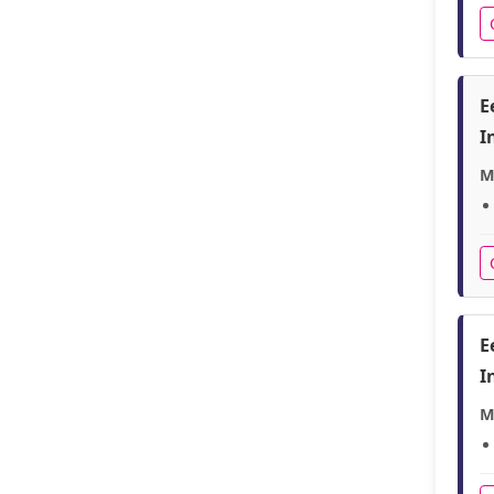
E
I
M
E
I
M