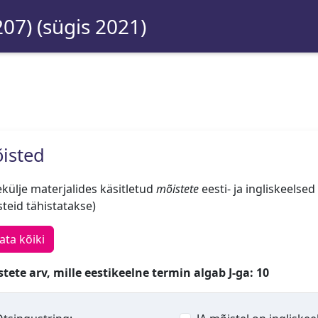
207) (sügis 2021)
isted
külje materjalides käsitletud
mõistete
eesti- ja ingliskeelsed
teid tähistatakse)
ata kõiki
tete arv, mille eestikeelne termin algab J-ga: 10