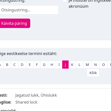
tsingustring:
JA mõistel on ingliskee
akronüüm
Käivita päring
ige eestikeelse termini esitäht:
A
B
C
D
E
F
G
H
I
J
K
L
M
N
O
Kõik
esti:
Jagatud lukk, Ühislukk
nglise:
Shared lock
aterjalid: