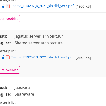
Teema_ITI0207_6_2021_slaidid_ver3.pdf
[1950 KB]
Otsi veebist
esti:
Jagatud serveri arhitektuur
nglise:
Shared server architecture
aterjalid:
Teema_ITI0207_3_2021_slaidid_ver7.pdf
[2634 KB]
Otsi veebist
esti:
Jaosvara
nglise:
Shareware
aterjalid: