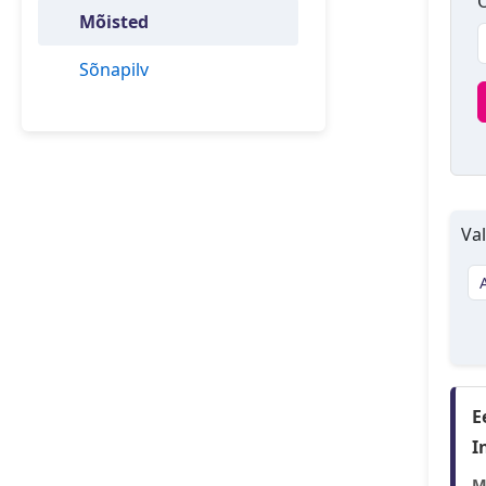
O
Mõisted
Sõnapilv
Val
E
I
M