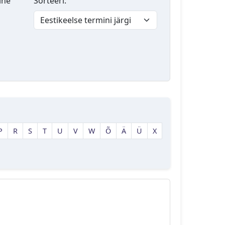
lne
Sorteeri:
P
R
S
T
U
V
W
Õ
Ä
Ü
X