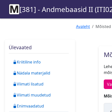
[381] - Andmebaasid II (ITI0
Avaleht
Mõisted
Ülevaated
Mõ
Kriitiline info
Lehe
mõis
Nädala materjalid
Viimati lisatud
Va
Viimati muudetud
Mõis
Enimvaadatud