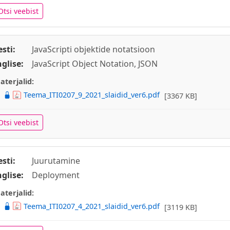
Otsi veebist
esti:
JavaScripti objektide notatsioon
nglise:
JavaScript Object Notation, JSON
aterjalid:
Teema_ITI0207_9_2021_slaidid_ver6.pdf
[3367 KB]
Otsi veebist
esti:
Juurutamine
nglise:
Deployment
aterjalid:
Teema_ITI0207_4_2021_slaidid_ver6.pdf
[3119 KB]