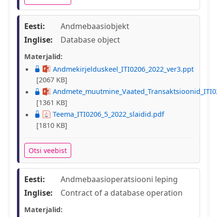
Eesti:
Andmebaasiobjekt
Inglise:
Database object
Materjalid:
Andmekirjelduskeel_ITI0206_2022_ver3.ppt
[2067 KB]
Andmete_muutmine_Vaated_Transaktsioonid_ITI0
[1361 KB]
Teema_ITI0206_5_2022_slaidid.pdf
[1810 KB]
Otsi veebist
Eesti:
Andmebaasioperatsiooni leping
Inglise:
Contract of a database operation
Materjalid: