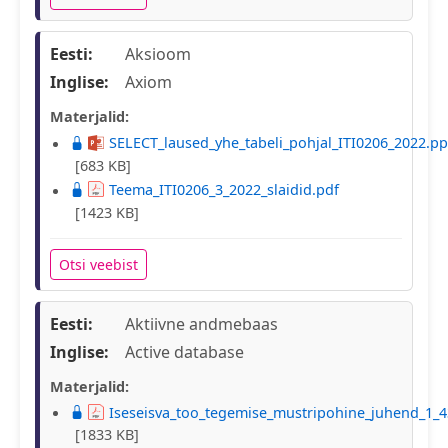
Eesti:
Aksioom
Inglise:
Axiom
Materjalid:
SELECT_laused_yhe_tabeli_pohjal_ITI0206_2022.pp
[683 KB]
Teema_ITI0206_3_2022_slaidid.pdf
[1423 KB]
Otsi veebist
Eesti:
Aktiivne andmebaas
Inglise:
Active database
Materjalid:
Iseseisva_too_tegemise_mustripohine_juhend_1_4
[1833 KB]