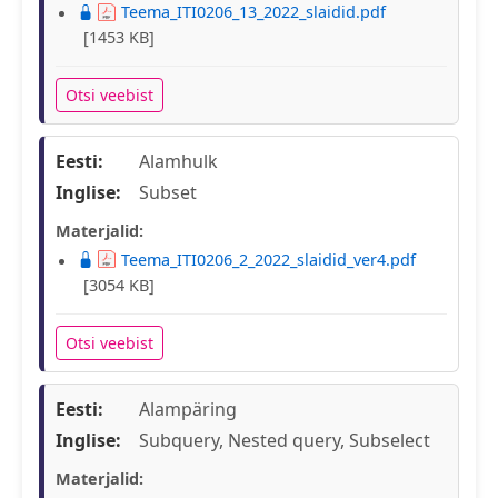
Teema_ITI0206_13_2022_slaidid.pdf
[1453 KB]
Otsi veebist
Eesti:
Alamhulk
Inglise:
Subset
Materjalid:
Teema_ITI0206_2_2022_slaidid_ver4.pdf
[3054 KB]
Otsi veebist
Eesti:
Alampäring
Inglise:
Subquery, Nested query, Subselect
Materjalid: