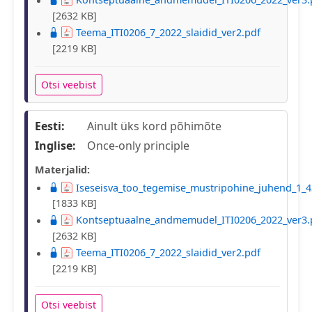
[2632 KB]
Teema_ITI0206_7_2022_slaidid_ver2.pdf
[2219 KB]
Otsi veebist
Eesti:
Ainult üks kord põhimõte
Inglise:
Once-only principle
Materjalid:
Iseseisva_too_tegemise_mustripohine_juhend_1_4
[1833 KB]
Kontseptuaalne_andmemudel_ITI0206_2022_ver3.
[2632 KB]
Teema_ITI0206_7_2022_slaidid_ver2.pdf
[2219 KB]
Otsi veebist