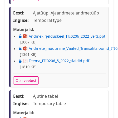
Eesti:
Ajatüüp, Ajaandmete andmetüüp
Inglise:
Temporal type
Materjalid:
Andmekirjelduskeel_ITI0206_2022_ver3.ppt
[2067 KB]
Andmete_muutmine_Vaated_Transaktsioonid_ITI0
[1361 KB]
Teema_ITI0206_5_2022_slaidid.pdf
[1810 KB]
Otsi veebist
Eesti:
Ajutine tabel
Inglise:
Temporary table
Materjalid: