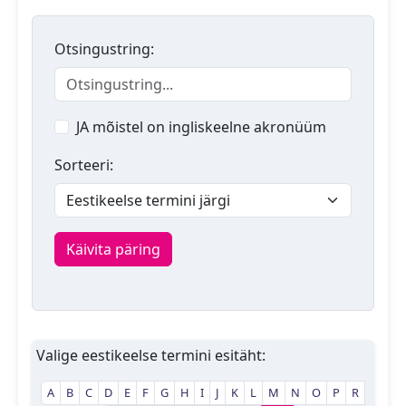
Otsingustring:
JA mõistel on ingliskeelne akronüüm
Sorteeri:
Käivita päring
Valige eestikeelse termini esitäht:
A
B
C
D
E
F
G
H
I
J
K
L
M
N
O
P
R