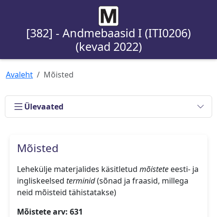
[382] - Andmebaasid I (ITI0206)
(kevad 2022)
Avaleht
Mõisted
Ülevaated
Mõisted
Lehekülje materjalides käsitletud
mõistete
eesti- ja
ingliskeelsed
terminid
(sõnad ja fraasid, millega
neid mõisteid tähistatakse)
Mõistete arv: 631