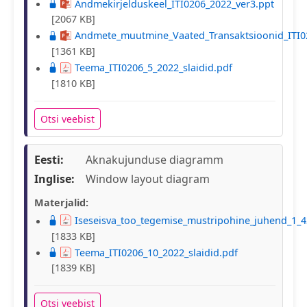
Andmekirjelduskeel_ITI0206_2022_ver3.ppt
[2067 KB]
Andmete_muutmine_Vaated_Transaktsioonid_ITI0
[1361 KB]
Teema_ITI0206_5_2022_slaidid.pdf
[1810 KB]
Otsi veebist
Eesti:
Aknakujunduse diagramm
Inglise:
Window layout diagram
Materjalid:
Iseseisva_too_tegemise_mustripohine_juhend_1_4
[1833 KB]
Teema_ITI0206_10_2022_slaidid.pdf
[1839 KB]
Otsi veebist