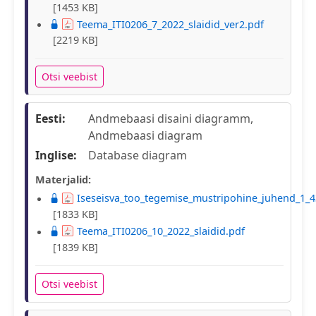
[1453 KB]
Teema_ITI0206_7_2022_slaidid_ver2.pdf
[2219 KB]
Otsi veebist
Eesti:
Andmebaasi disaini diagramm,
Andmebaasi diagram
Inglise:
Database diagram
Materjalid:
Iseseisva_too_tegemise_mustripohine_juhend_1_4
[1833 KB]
Teema_ITI0206_10_2022_slaidid.pdf
[1839 KB]
Otsi veebist