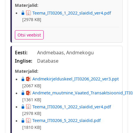
Materjalid:
Teema_ITI0206_1_2022_slaidid_ver4.pdf
[2978 KB]
Otsi veebist
Eesti:
Andmebaas, Andmekogu
Inglise:
Database
Materjalid:
Andmekirjelduskeel_ITI0206_2022_ver3.ppt
[2067 KB]
Andmete_muutmine_Vaated_Transaktsioonid_ITI0
[1361 KB]
Teema_ITI0206_1_2022_slaidid_ver4.pdf
[2978 KB]
Teema_ITI0206_5_2022_slaidid.pdf
[1810 KB]