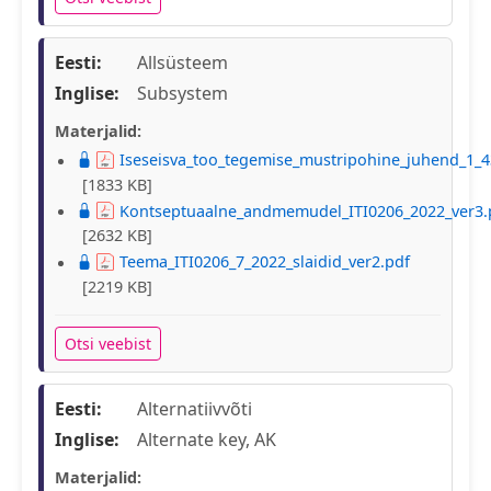
Eesti:
Allsüsteem
Inglise:
Subsystem
Materjalid:
Iseseisva_too_tegemise_mustripohine_juhend_1_4
[1833 KB]
Kontseptuaalne_andmemudel_ITI0206_2022_ver3.
[2632 KB]
Teema_ITI0206_7_2022_slaidid_ver2.pdf
[2219 KB]
Otsi veebist
Eesti:
Alternatiivvõti
Inglise:
Alternate key, AK
Materjalid: