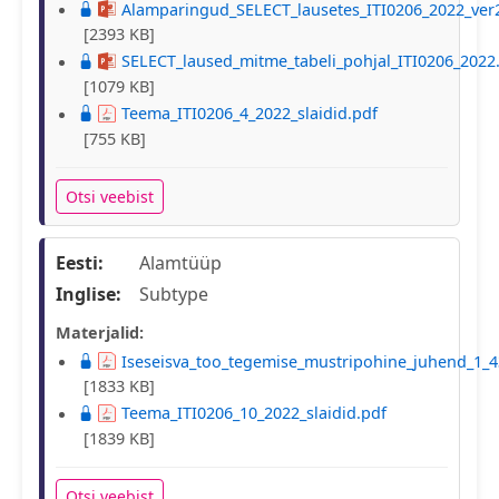
Alamparingud_SELECT_lausetes_ITI0206_2022_ver
[2393 KB]
SELECT_laused_mitme_tabeli_pohjal_ITI0206_2022
[1079 KB]
Teema_ITI0206_4_2022_slaidid.pdf
[755 KB]
Otsi veebist
Eesti:
Alamtüüp
Inglise:
Subtype
Materjalid:
Iseseisva_too_tegemise_mustripohine_juhend_1_4
[1833 KB]
Teema_ITI0206_10_2022_slaidid.pdf
[1839 KB]
Otsi veebist