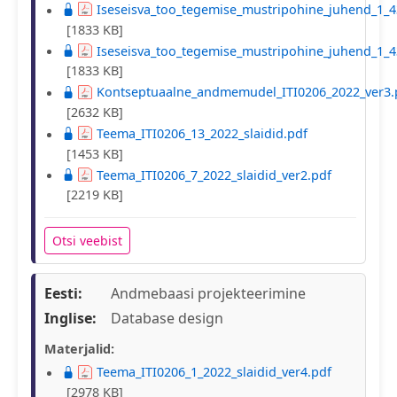
Iseseisva_too_tegemise_mustripohine_juhend_1_4
[1833 KB]
Iseseisva_too_tegemise_mustripohine_juhend_1_4
[1833 KB]
Kontseptuaalne_andmemudel_ITI0206_2022_ver3.
[2632 KB]
Teema_ITI0206_13_2022_slaidid.pdf
[1453 KB]
Teema_ITI0206_7_2022_slaidid_ver2.pdf
[2219 KB]
Otsi veebist
Eesti:
Andmebaasi projekteerimine
Inglise:
Database design
Materjalid:
Teema_ITI0206_1_2022_slaidid_ver4.pdf
[2978 KB]