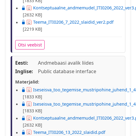
[1833 KB]
Kontseptuaalne_andmemudel_ITI0206_2022_ver3.
[2632 KB]
Teema_ITI0206_7_2022_slaidid_ver2.pdf
[2219 KB]
Otsi veebist
Eesti:
Andmebaasi avalik liides
Inglise:
Public database interface
Materjalid:
Iseseisva_too_tegemise_mustripohine_juhend_1_4
[1833 KB]
Iseseisva_too_tegemise_mustripohine_juhend_1_4
[1833 KB]
Kontseptuaalne_andmemudel_ITI0206_2022_ver3.
[2632 KB]
Teema_ITI0206_13_2022_slaidid.pdf