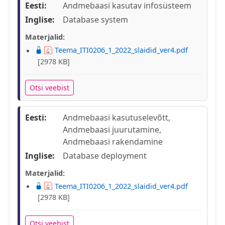
Eesti:
Andmebaasi kasutav infosüsteem
Inglise:
Database system
Materjalid:
Teema_ITI0206_1_2022_slaidid_ver4.pdf
[2978 KB]
Otsi veebist
Eesti:
Andmebaasi kasutuselevõtt,
Andmebaasi juurutamine,
Andmebaasi rakendamine
Inglise:
Database deployment
Materjalid:
Teema_ITI0206_1_2022_slaidid_ver4.pdf
[2978 KB]
Otsi veebist