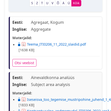
S
Z
T
U
V
Õ
Ä
Ü
Kõik
Eesti:
Agregaat, Kogum
Inglise:
Aggregate
Materjalid:
Teema_ITI0206_11_2022_slaidid.pdf
[1638 KB]
Otsi veebist
Eesti:
Ainevaldkonna analüüs
Inglise:
Subject area analysis
Materjalid:
Iseseisva_too_tegemise_mustripohine_juhend_1_4
[1833 KB]
Kontseptuaalne_andmemudel_ITI0206_2022_ver3.