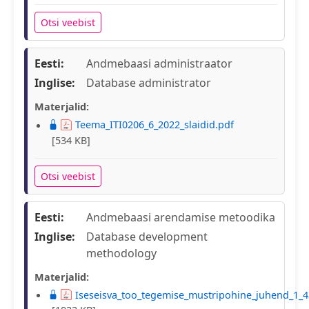
Otsi veebist
Eesti:
Andmebaasi administraator
Inglise:
Database administrator
Materjalid:
Teema_ITI0206_6_2022_slaidid.pdf
[534 KB]
Otsi veebist
Eesti:
Andmebaasi arendamise metoodika
Inglise:
Database development
methodology
Materjalid:
Iseseisva_too_tegemise_mustripohine_juhend_1_4