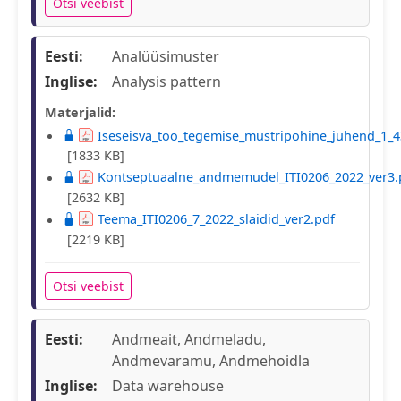
Otsi veebist
Eesti:
Analüüsimuster
Inglise:
Analysis pattern
Materjalid:
Iseseisva_too_tegemise_mustripohine_juhend_1_4
[1833 KB]
Kontseptuaalne_andmemudel_ITI0206_2022_ver3.
[2632 KB]
Teema_ITI0206_7_2022_slaidid_ver2.pdf
[2219 KB]
Otsi veebist
Eesti:
Andmeait, Andmeladu,
Andmevaramu, Andmehoidla
Inglise:
Data warehouse