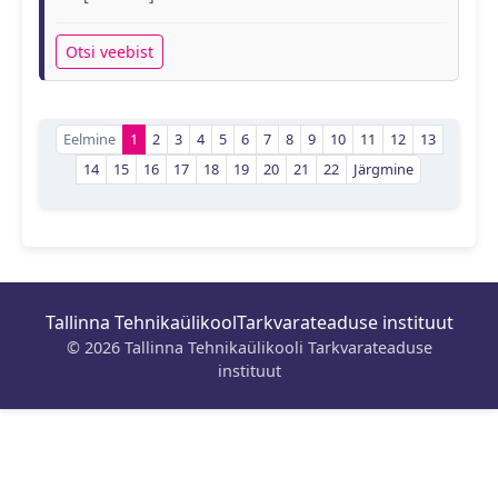
Otsi veebist
Eelmine
1
2
3
4
5
6
7
8
9
10
11
12
13
14
15
16
17
18
19
20
21
22
Järgmine
Tallinna Tehnikaülikool
Tarkvarateaduse instituut
© 2026 Tallinna Tehnikaülikooli Tarkvarateaduse
instituut